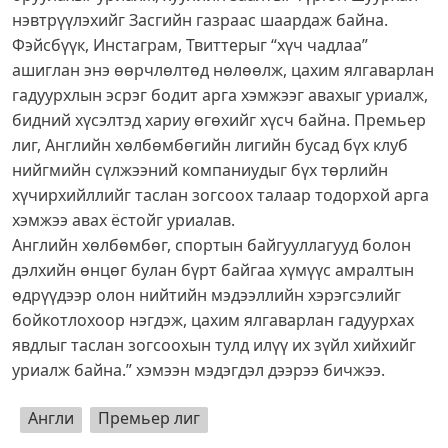
нэвтрүүлэхийг Засгийн газраас шаардаж байна.
Фэйсбүүк, Инстаграм, Твиттерыг “хүч чадлаа”
ашиглан энэ өөрчлөлтөд нөлөөлж, цахим ялгаварлан
гадуурхлын эсрэг бодит арга хэмжээг авахыг уриалж,
бидний хүсэлтэд хариу өгөхийг хүсч байна. Премьер
лиг, Английн хөлбөмбөгийн лигийн бусад бүх клуб
нийгмийн сүлжээний компаниудыг бүх төрлийн
хүчирхийллийг таслан зогсоох талаар тодорхой арга
хэмжээ авах ёстойг уриалав.
Английн хөлбөмбөг, спортын байгууллагууд болон
дэлхийн өнцөг булан бүрт байгаа хүмүүс амралтын
өдрүүдээр олон нийтийн мэдээллийн хэрэгсэлийг
бойкотлохоор нэгдэж, цахим ялгаварлан гадуурхах
явдлыг таслан зогсоохын тулд илүү их зүйл хийхийг
уриалж байна.” хэмээн мэдэгдэл дээрээ бичжээ.
Англи
Премьер лиг