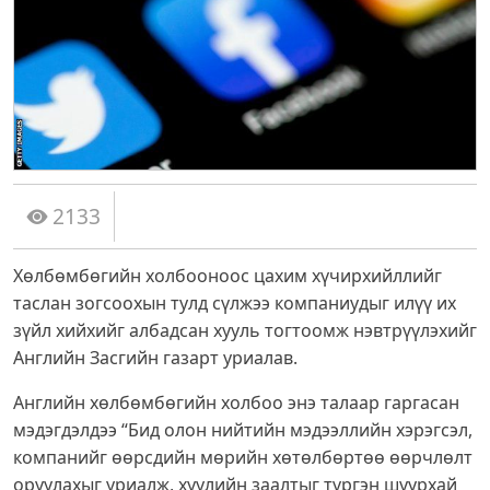
2133
Хөлбөмбөгийн холбооноос цахим хүчирхийллийг
таслан зогсоохын тулд сүлжээ компаниудыг илүү их
зүйл хийхийг албадсан хууль тогтоомж нэвтрүүлэхийг
Английн Засгийн газарт уриалав.
Английн хөлбөмбөгийн холбоо энэ талаар гаргасан
мэдэгдэлдээ “Бид олон нийтийн мэдээллийн хэрэгсэл,
компанийг өөрсдийн мөрийн хөтөлбөртөө өөрчлөлт
оруулахыг уриалж, хуулийн заалтыг түргэн шуурхай