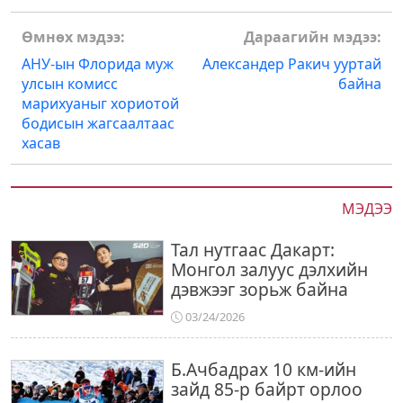
Post
Өмнөх мэдээ:
Дараагийн мэдээ:
navigation
АНУ-ын Флорида муж
Александер Ракич ууртай
улсын комисс
байна
марихуаныг хориотой
бодисын жагсаалтаас
хасав
МЭДЭЭ
Тал нутгаас Дакарт:
Монгол залуус дэлхийн
дэвжээг зорьж байна
03/24/2026
Б.Ачбадрах 10 км-ийн
зайд 85-р байрт орлоо