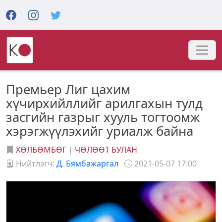
Премьер Лиг цахим
хүчирхийллийг арилгахын тулд
засгийн газрыг хууль тогтоомж
хэрэгжүүлэхийг уриалж байна
ХӨЛБӨМБӨГ
|
ЧӨЛӨӨТ БУЛАН
Нийтлэгч:
Д. Бямбажаргал
2021-05-07 17:00