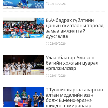
02/13/2026
Б.Ачбадрах гүйлтийн
цанын скиатлоны төрөлд
замаа амжилттай
дуусгалаа
02/09/2026
Улаанбаатар Амазонс
багийн хожлын цуврал
үргэлжилсээр
02/01/2026
Т.Түвшинжаргал аваргын
алтан медалийн эзэн
болж Б.Мөнх-эрдэнэ
шилдэг тамирчнаар