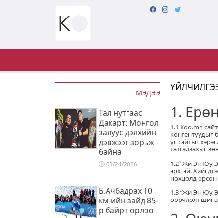
ҮЙЛЧИЛГЭ
МЭДЭЭ
1. Ерө
Тал нутгаас
Дакарт: Монгол
1.1 Koo.mn сайт
залуус дэлхийн
контентуудыг б
дэвжээг зорьж
уг сайтыг хэрэ
татгалзахыг зө
байна
1.2 “Жи Эн Юу 
03/24/2026
эрхтэй. Хийгдс
нөхцөлд орсон 
Б.Ачбадрах 10
1.3 “Жи Эн Юу Э
өөрчлөлт шинэч
км-ийн зайд 85-
р байрт орлоо