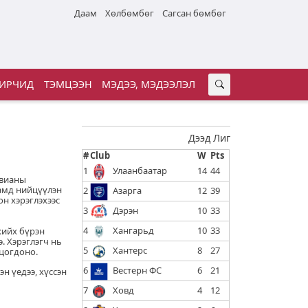
Даам
Хөлбөмбөг
Сагсан бөмбөг
ИРЧИД
ТЭМЦЭЭН
МЭДЭЭ, МЭДЭЭЛЭЛ
Дээд Лиг
#
Club
W
Pts
1
Улаанбаатар
14
44
авианы
рамд нийцүүлэн
2
Азарга
12
39
он хэрэглэхээс
3
Дэрэн
10
33
4
Хангарьд
10
33
хийх бүрэн
. Хэрэглэгч нь
5
Хантерс
8
27
оцогдоно.
6
Вестерн ФС
6
21
эн үедээ, хүссэн
7
Ховд
4
12