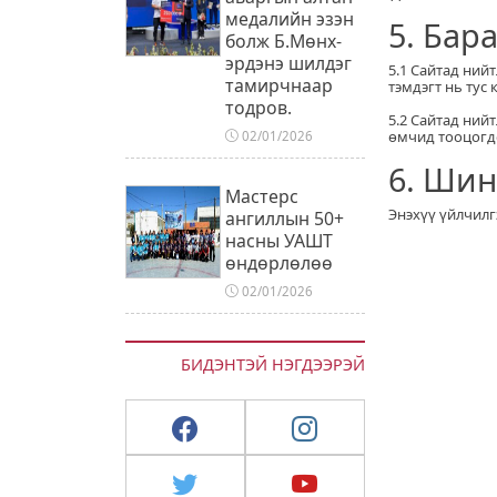
медалийн эзэн
5. Бар
болж Б.Мөнх-
эрдэнэ шилдэг
5.1 Сайтад ний
тамирчнаар
тэмдэгт нь тус
тодров.
5.2 Сайтад ний
өмчид тооцогд
02/01/2026
6. Шин
Мастерс
Энэхүү үйлчилг
ангиллын 50+
насны УАШТ
өндөрлөлөө
02/01/2026
БИДЭНТЭЙ НЭГДЭЭРЭЙ