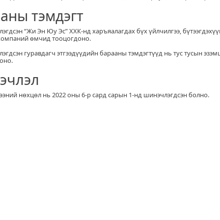
ааны тэмдэгт
тлэгдсэн “Жи Эн Юу Эс” ХХК-нд харъяалагдах бүх үйлчилгээ, бүтээгдэх
 компаний өмчид тооцогдоно.
тлэгдсэн гуравдагч этгээдүүдийн барааны тэмдэгтүүд нь тус тусын эз
оно.
эчлэл
ээний нөхцөл нь 2022 оны 6-р сард сарын 1-нд шинэчлэгдсэн болно.