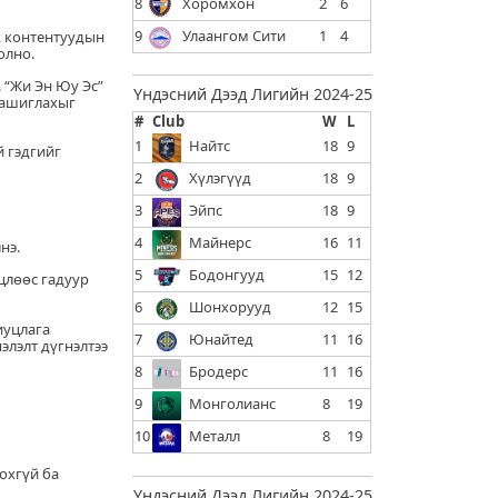
8
Хоромхон
2
6
9
Улаангом Сити
1
4
үх контентуудын
олно.
. “Жи Эн Юу Эс”
Үндэсний Дээд Лигийн 2024-25
 ашиглахыг
#
Club
W
L
1
Найтс
18
9
й гэдгийг
2
Хүлэгүүд
18
9
3
Эйпс
18
9
4
Майнерс
16
11
нэ.
5
Бодонгууд
15
12
хцлөөс гадуур
6
Шонхорууд
12
15
иуцлага
7
Юнайтед
11
16
нэлэлт дүгнэлтээ
8
Бродерс
11
16
9
Монголианс
8
19
10
Металл
8
19
охгүй ба
Үндэсний Дээд Лигийн 2024-25