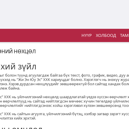
НҮҮР
ХОЛБООД
ТАМ
ЭНИЙ НӨХЦӨЛ
нхий зүйл
ыг болон түүнд агуулагдаж байгаа бүх текст, фото, график, видео, дуу 
үхэлд нь “Жи Эн Юу Эс” ХХК хариуцдаг болно. Хэрэглэгч нь энэхүү жу
глэнэ. Хэрэв дурдсан нөхцлүүдийг зөвшөөрөхгүй бол сайтад хандах бол
влөж байна.
Эс” ХХК нь үйлчилгээний нөхцөлд шаардлагатай үедээ хүссэн өөрчлөлт 
эн өөрчлөлтүүд нь сайтад нийтлэгдсэн мөчөөс хүчин төгөлдөр үйлчилнэ
өөрчлөлтийг нийтлэгдсэнээс хойш хэрэглэвэл хүлээн зөвшөөрсөнд то
с” ХХК нь сайтын агуулга, үйлчилгээний бүтэц, хэлбэр загвар зэрэгт хүсс
лэлтээ хийх эрхтэй.