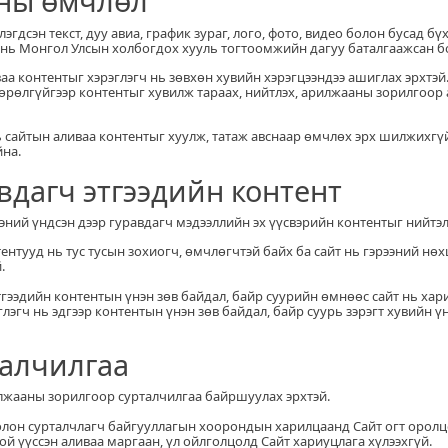
уны өмчлөл
лэгдсэн текст, дуу авиа, график зураг, лого, фото, видео болон бусад б
нь Монгол Улсын холбогдох хууль тогтоомжийн дагуу баталгаажсан б
ваа контентыг хэрэглэгч нь зөвхөн хувийн хэрэгцээндээ ашиглах эрхтэй
рөлгүйгээр контентыг хувилж тараах, нийтлэх, арилжааны зорилгоор
нь сайтын аливаа контентыг хуулж, татаж авснаар өмчлөх эрх шилжихгү
йна.
авдагч этгээдийн контент
рээний үндсэн дээр гуравдагч мэдээллийн эх үүсвэрийн контентыг нийтэл
нтентууд нь тус тусын зохиогч, өмчлөгчтэй байх ба сайт нь гэрээний нө
.
этгээдийн контентын үнэн зөв байдал, байр суурийн өмнөөс сайт нь хар
глэгч нь эдгээр контентын үнэн зөв байдал, байр суурь зэрэгт хувийн ү
талчилгаа
илжааны зорилгоор сурталчилгаа байршуулах эрхтэй.
болон сурталчлагч байгууллагын хоорондын харилцаанд Сайт огт оролц
ой үүссэн аливаа маргаан, үл ойлголцолд Сайт хариуцлага хүлээхгүй.