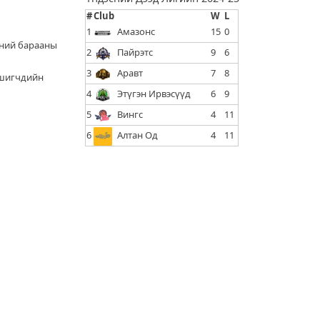
#
Club
W
L
1
Амазонс
15
0
үүний барааны
2
Пайрэтс
9
6
3
Аравт
7
8
эмшигчдийн
4
Этүгэн Ирвэсүүд
6
9
5
Вингс
4
11
6
Алтан Од
4
11