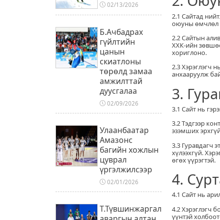
2. Ою
02/13/2026
2.1 Сайтад нийт
оюуны өмчлөл 
Б.Ачбадрах
2.2 Сайтын али
гүйлтийн
ХХК-ийн зөвшөө
цанын
хориглоно.
скиатлоны
2.3 Хэрэглэгч 
төрөлд замаа
анхааруулж ба
амжилттай
3. Гур
дуусгалаа
02/09/2026
3.1 Сайт нь гэ
3.2 Тэдгээр ко
Улаанбаатар
эзэмших эрхгүй
Амазонс
3.3 Гуравдагч 
багийн хожлын
хүлээхгүй. Хэрэ
цуврал
өгөх үүрэгтэй.
үргэлжилсээр
4. Сур
02/01/2026
4.1 Сайт нь ар
Т.Түвшинжаргал
4.2 Хэрэглэгч 
үүнтэй холбоот
аваргын алтан