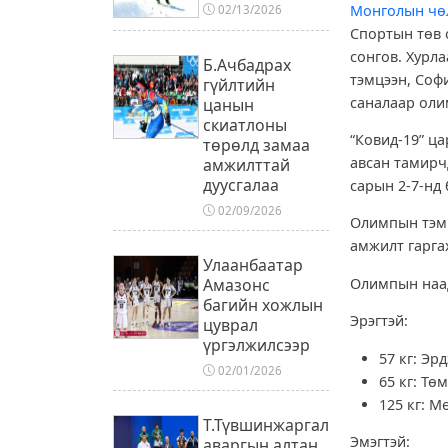
Монголын чө
02/13/2026
Спортын төв 
сонгов. Хурл
Б.Ачбадрах
тэмцээн, Соф
гүйлтийн
саналаар оли
цанын
скиатлоны
“Ковид-19” ц
төрөлд замаа
авсан тамирч
амжилттай
дуусгалаа
сарын 2-7-нд
02/09/2026
Олимпын тэмц
амжилт гаргах
Улаанбаатар
Олимпын наа
Амазонс
багийн хожлын
Эрэгтэй:
цуврал
үргэлжилсээр
57 кг: Эр
02/01/2026
65 кг: Тө
125 кг: 
Т.Түвшинжаргал
Эмэгтэй:
аваргын алтан