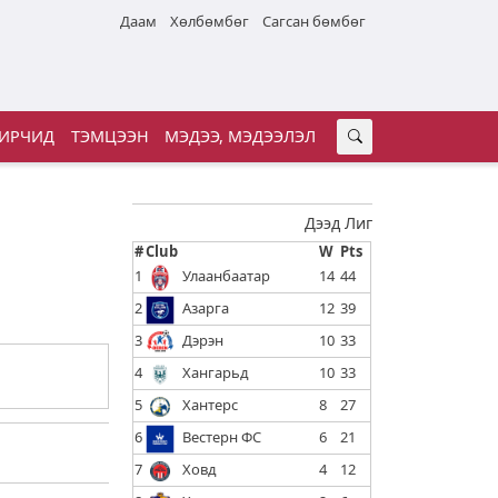
Даам
Хөлбөмбөг
Сагсан бөмбөг
ИРЧИД
ТЭМЦЭЭН
МЭДЭЭ, МЭДЭЭЛЭЛ
Дээд Лиг
#
Club
W
Pts
1
Улаанбаатар
14
44
2
Азарга
12
39
3
Дэрэн
10
33
4
Хангарьд
10
33
5
Хантерс
8
27
6
Вестерн ФС
6
21
7
Ховд
4
12