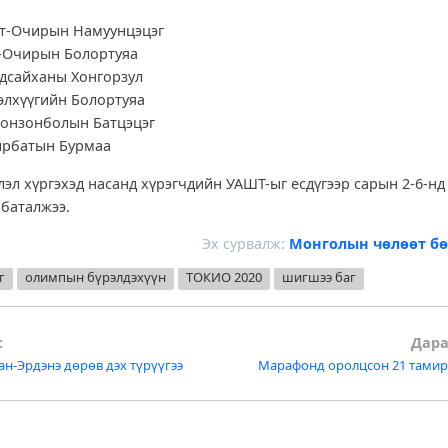
огт-Очирын Намуунцэцэг
ат-Очирын Болортуяа
лдсайханы Хонгорзул
рэлхүүгийн Болортуяа
оронзонболын Батцэцэг
чирбатын Бурмаа
лэл хүргэхэд насанд хүрэгчдийн УАШТ-ыг есдүгээр сарын 2-6-нд
 баталжээ.
Эх сурвалж:
Монголын чөлөөт бө
г
олимпын бүрэлдэхүүн
ТОКИО 2020
шигшээ баг
:
Дара
ан-Эрдэнэ дөрөв дэх түрүүгээ
Марафонд оролцсон 21 тамир
tion