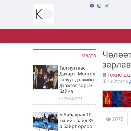
Чөлөөт
МЭДЭЭ
зарла
Тал нутгаас
Дакарт: Монгол
ТОКИО 202
залуус дэлхийн
Нийтлэгч:
дэвжээг зорьж
байна
03/24/2026
Б.Ачбадрах 10
2070
км-ийн зайд 85-
р байрт орлоо