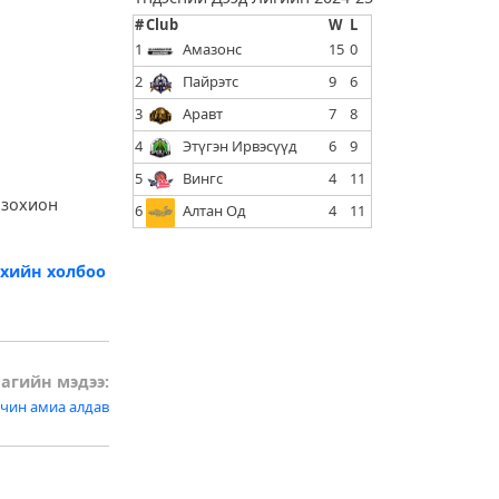
#
Club
W
L
1
Амазонс
15
0
2
Пайрэтс
9
6
3
Аравт
7
8
4
Этүгэн Ирвэсүүд
6
9
5
Вингс
4
11
 зохион
6
Алтан Од
4
11
хийн холбоо
агийн мэдээ:
чин амиа алдав