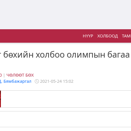
НҮҮР
ХОЛБООД
ТАМ
 бөхийн холбоо олимпын багаа
в
0
|
ЧӨЛӨӨТ БӨХ
Д. Бямбажаргал
2021-05-24 15:02