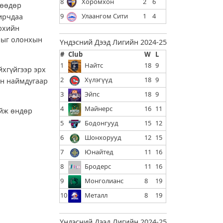
8
Хоромхон
2
6
нөөдөр
9
Улаангом Сити
1
4
ирчдаа
эрхийн
ныг олонхын
Үндэсний Дээд Лигийн 2024-25
#
Club
W
L
1
Найтс
18
9
йхгүйгээр эрх
2
Хүлэгүүд
18
9
н наймдугаар
3
Эйпс
18
9
4
Майнерс
16
11
ийж өндөр
5
Бодонгууд
15
12
6
Шонхорууд
12
15
7
Юнайтед
11
16
8
Бродерс
11
16
9
Монголианс
8
19
10
Металл
8
19
Үндэсний Дээд Лигийн 2024-25