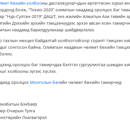
лөөт бөхийн холбоо
ны дасгалжуулагчдын өргөтгөсөн хурал ө
ордонд болж, “Токио-2020” олимпын наадамд оролцох баг там
аар “Нур-Султан-2019” ДАШТ, энэ жилийн Алматын Ази тивийн 
игийн Дэлхийн эрхийн тэмцээнүүдээс эрхээ авсан есөн тамирч
мпын наадамд барилдуулахаар шийдвэрлэлээ.
ар тахлын нөхцөл байдалтай холбоотойгоор сорилт тэмцээн хи
дыг сонгосон байна. Олимпын наадмын чөлөөт бөхийн тэмцээ
 болно.
ээнд оролцох баг тамирчдаа бэлтгэл сургуулилтаа шамдан х
ыг холбооны зүгээс хүслээ.
дамд оролцох
Монголын баг
ийн чөлөөт бөхийн тамирчид:
дэнэбатын Бэхбаяр
мөр-Очирын Тулга
Мөнхтөрийн Лхагвагэрэл