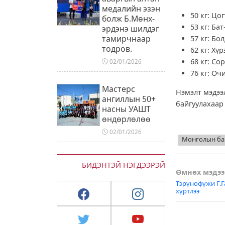
медалийн эзэн
50 кг: Ц
болж Б.Мөнх-
53 кг: Б
эрдэнэ шилдэг
тамирчнаар
57 кг: Бо
тодров.
62 кг: Хү
68 кг: С
02/01/2026
76 кг: О
Мастерс
Нэмэлт мэдээ
ангиллын 50+
байгуулахаар
насны УАШТ
өндөрлөлөө
02/01/2026
Монголын ба
БИДЭНТЭЙ НЭГДЭЭРЭЙ
Post
Өмнөх мэдээ
Тэрүнофүжи Г.Г
naviga
хүртлээ