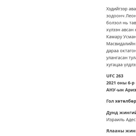
Хэдийгээр ав
зодоонч Леон
болзол нь тав
хүлээн авсан
Камару Усман
Масвидалийн 
дараа октагон
улангасан тул
хугацаа үлдлэ
UFC 263
2021 оны 6-р
АНУ-ын Ариз
Гол хөтөлбө
Дунд жингий
Израиль Адес
Ялааны жинг