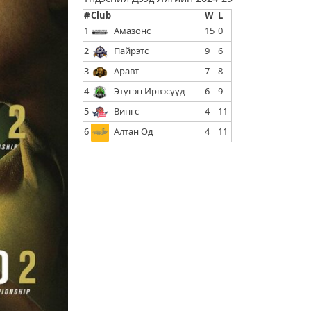
#
Club
W
L
1
Амазонс
15
0
2
Пайрэтс
9
6
3
Аравт
7
8
4
Этүгэн Ирвэсүүд
6
9
5
Вингс
4
11
6
Алтан Од
4
11