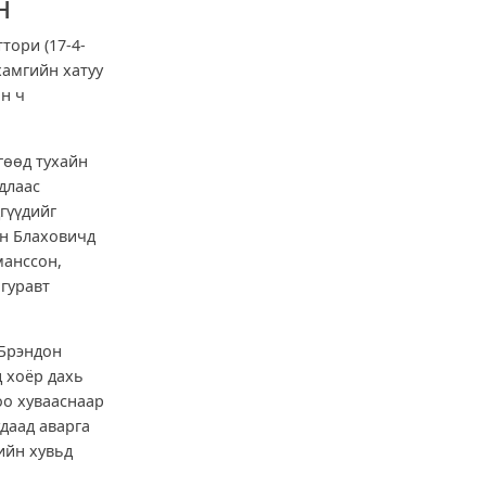
н
тори (17-4-
хамгийн хатуу
ан ч
гөөд тухайн
длаас
гүүдийг
Ян Блаховичд
манссон,
 гуравт
 Брэндон
д хоёр дахь
оо хувааснаар
даад аварга
ийн хувьд