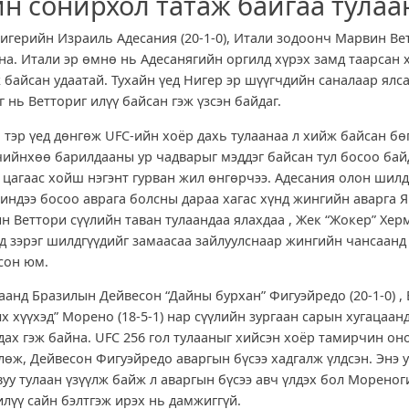
н сонирхол татаж байгаа тулаа
Нигерийн Израиль Адесания (20-1-0), Итали зодоонч Марвин Вет
ана. Итали эр өмнө нь Адесанягийн оргилд хүрэх замд таарсан 
 байсан удаатай. Тухайн үед Нигер эр шүүгчдийн саналаар ялс
 нь Ветториг илүү байсан гэж үзсэн байдаг.
а тэр үед дөнгөж UFC-ийн хоёр дахь тулаанаа л хийж байсан бө
чийнхөө барилдааны ур чадварыг мэддэг байсан тул босоо бай
р цагаас хойш нэгэнт гурван жил өнгөрчээ. Адесания олон шилд
жиндээ босоо аврага болсны дараа хагас хүнд жингийн аварга 
ин Веттори сүүлийн таван тулаандаа ялахдаа , Жек “Жокер” Хер
д зэрэг шилдгүүдийг замаасаа зайлуулснаар жингийн чансаанд
сон юм.
лаанд Бразилын Дейвесон “Дайны бурхан” Фигуэйредо (20-1-0) ,
х хүүхэд” Морено (18-5-1) нар сүүлийн зургаан сарын хугацаан
лдах гэж байна. UFC 256 гол тулааныг хийсэн хоёр тамирчин он
лөж, Дейвесон Фигуэйредо аваргын бүсээ хадгалж үлдсэн. Энэ у
вуу тулаан үзүүлж байж л аваргын бүсээ авч үлдэх бол Мореног
лүү сайн бэлтгэж ирэх нь дамжиггүй.