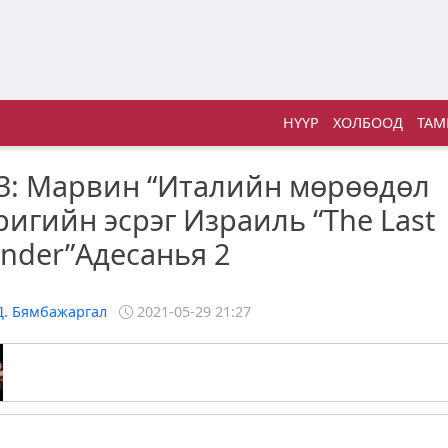
НҮҮР
ХОЛБООД
ТАМ
3: Марвин “Италийн мөрөөдөл
ригийн эсрэг Израиль “The Last
ender”Адесанья 2
Д. Бямбажаргал
2021-05-29 21:27