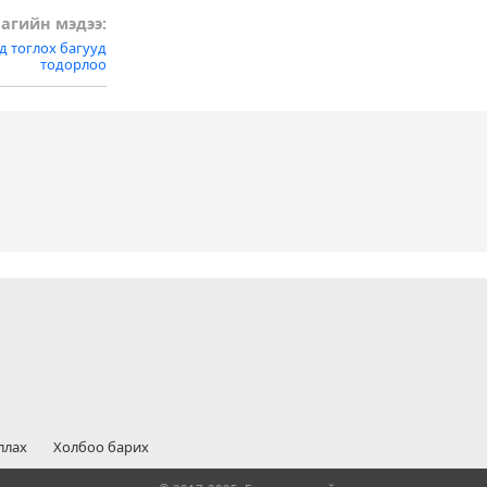
агийн мэдээ:
д тоглох багууд
тодорлоо
ллах
Холбоо барих