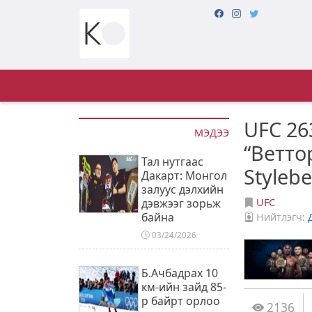
UFC 26
МЭДЭЭ
“Ветто
Тал нутгаас
Styleb
Дакарт: Монгол
залуус дэлхийн
дэвжээг зорьж
UFC
байна
Нийтлэгч:
03/24/2026
Б.Ачбадрах 10
км-ийн зайд 85-
р байрт орлоо
2136