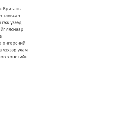
ас Британы
н тавьсан
 гэж үзээд
ийг ялснаар
е
аа өнгөрсний
а үзхээр улам
олоо хоногийн