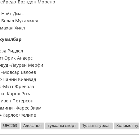
гейредо-Брэндон Морено
-Нэйт Диас
-Белал Мухаммед
махал Хилл
хувилбар
рэд Риддел
т-Эрик Андерс
рвуд -Лаурен Мерфи
 -Мовсар Евлоев
с-Панни Кианзад
о-Мэтт Фревола
кс-Карол Роза
тивен Петерсон
амини -Фарес Зиам
р-Карлос Фелипе
UFC263
Адесанья
тулааны спорт
Тулааны урлаг
Холимог ту