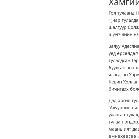
Хамгий
Гол тулаанд 
1)нар тулалд
шалгуур болж
шүүгчдийн нэг
Залуу Адесян
үед өрсөлдөг
тулалдсан.Тэ
буулган авч 
ялагдсан.Хар
Кевин Холлан
бичигдэх бол
Дэд оргил ту
“Алуурчин нял
удаагаа тула
тулаан өндөр
маань илт да
өмнөхөөсөө и