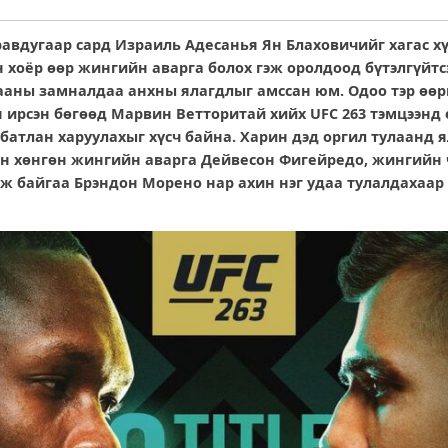
равдугаар сард Израиль Адесанья Ян Блаховичийг хагас 
н хоёр өөр жингийн аварга болох гэж оролдоод бүтэлгүйтс
ааны замналдаа анхны ялагдлыг амссан юм. Одоо тэр өөр
н ирсэн бөгөөд Марвин Ветторитай хийх UFC 263 тэмцээнд
э батлан харуулахыг хүсч байна. Харин дэд оргил тулаанд
н хөнгөн жингийн аварга Дейвесон Фигейредо, жингийн
эж байгаа Брэндон Морено нар ахин нэг удаа тулалдахаар