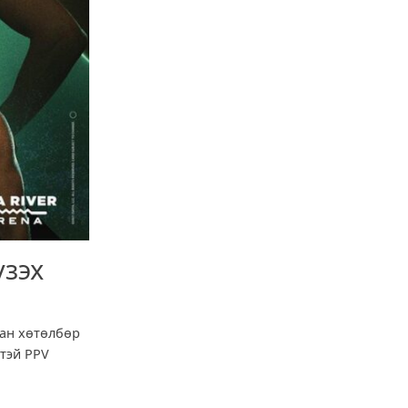
үзэх
сан хөтөлбөр
этэй PPV