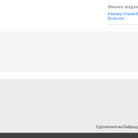
Post
Өмнөх мэдээ
Камару Усман:
naviga
больсон
Сурталчилгаа байрш