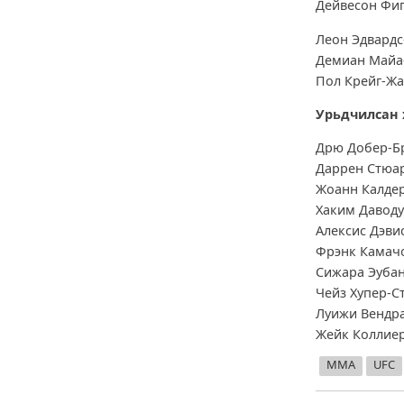
Дейвесон Фи
Леон Эдвардс
Демиан Майа
Пол Крейг-Жа
Урьдчилсан 
Дрю Добер-Б
Даррен Стюар
Жоанн Калде
Хаким Даводу
Алексис Дэви
Фрэнк Камач
Сижара Эубан
Чейз Хупер-С
Луижи Вендр
Жейк Коллие
MMA
UFC