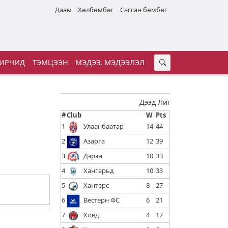
Даам
Хөлбөмбөг
Сагсан бөмбөг
ИРЧИД
ТЭМЦЭЭН
МЭДЭЭ, МЭДЭЭЛЭЛ
Дээд Лиг
#
Club
W
Pts
1
Улаанбаатар
14
44
2
Азарга
12
39
3
Дэрэн
10
33
4
Хангарьд
10
33
5
Хантерс
8
27
6
Вестерн ФС
6
21
7
Ховд
4
12