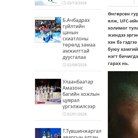
02/13/2026
Өнгөрсөн гу
Б.Ачбадрах
ялж, UFC-ий
гүйлтийн
холимог тул
цанын
жиндээ эргэ
скиатлоны
хэн бэ гэдгэ
төрөлд замаа
буюу хамгий
амжилттай
нэгт бичигд
дуусгалаа
гарах нь.
02/09/2026
Улаанбаатар
Амазонс
багийн хожлын
цуврал
үргэлжилсээр
02/01/2026
Т.Түвшинжаргал
аваргын алтан