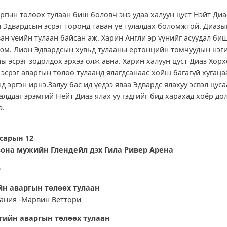
аргын төлөөх тулаан биш боловч энэ удаа халуун цуст Нэйт Ди
 Эдвардсын эсрэг торонд таван үе тулалдах боломжтой. Диазы
ан үеийн тулаан байсан аж. Харин Англи эр үүнийг асуудал биш
 юм. Лион Эдвардсын хувьд тулааны ертөнцийн томчуудын нэг
ы эсрэг зодолдох эрхээ олж авна. Харин халуун цуст Диаз Хорх
эсрэг аваргын төлөө тулаанд ялагдсанаас хойш багагүй хугац
д эргэн ирнэ.Залуу бас ид үедээ яваа Эдвардс ялахуу эсвэл цуса
алддаг эрэмгий Нейт Диаз ялах уу гэдгийг бид харахад хоёр д
э.
 сарын 12
она мужийн Глендейл дэх Гила Ривер Арена
р
н аваргын төлөөх тулаан
ания -Марвин Веттори
ийн аваргын төлөөх тулаан