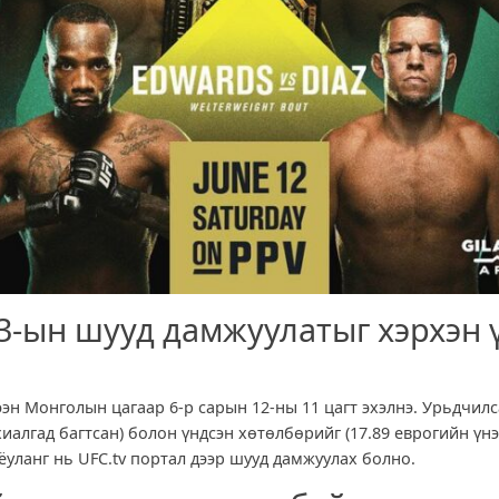
3-ын шууд дамжуулатыг хэрхэн 
ээн Монголын цагаар 6-р сарын 12-ны 11 цагт эхэлнэ. Урьдчил
ахиалгад багтсан) болон үндсэн хөтөлбөрийг (17.89 еврогийн үн
ёуланг нь UFC.tv портал дээр шууд дамжуулах болно.