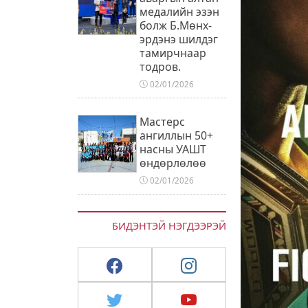
медалийн эзэн
болж Б.Мөнх-
эрдэнэ шилдэг
тамирчнаар
тодров.
02/01/2026
Мастерс
ангиллын 50+
насны УАШТ
өндөрлөлөө
02/01/2026
БИДЭНТЭЙ НЭГДЭЭРЭЙ