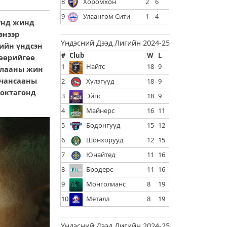
8
Хоромхон
2
6
9
Улаангом Сити
1
4
хүнд жинд
энээр
Үндэсний Дээд Лигийн 2024-25
ийн үндсэн
#
Club
W
L
 өөрийгөө
1
Найтс
18
9
 ялааны жин
 чансааны
2
Хүлэгүүд
18
9
 октагонд
3
Эйпс
18
9
4
Майнерс
16
11
5
Бодонгууд
15
12
6
Шонхорууд
12
15
7
Юнайтед
11
16
8
Бродерс
11
16
9
Монголианс
8
19
10
Металл
8
19
Үндэсний Дээд Лигийн 2024-25