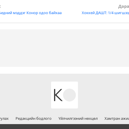
:
Дара
Бидний мэддэг Конор одоо байхаа
Хоккей ДАШТ: 1/4 шигшээ
tion
уулах
Редакцийн бодлого
Үйлчилгээний нөхцөл
Хамтран ажи