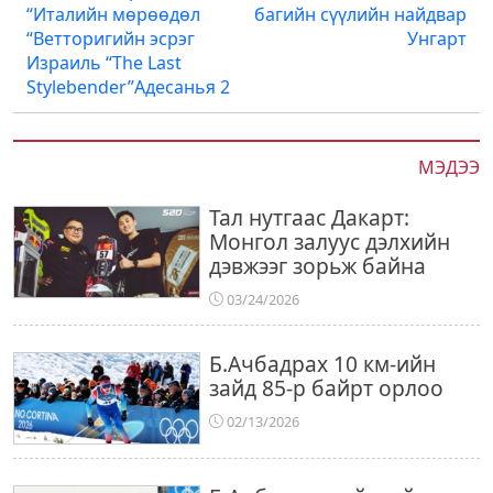
“Италийн мөрөөдөл
багийн сүүлийн найдвар
“Ветторигийн эсрэг
Унгарт
Израиль “The Last
Stylebender”Адесанья 2
МЭДЭЭ
Тал нутгаас Дакарт:
Монгол залуус дэлхийн
дэвжээг зорьж байна
03/24/2026
Б.Ачбадрах 10 км-ийн
зайд 85-р байрт орлоо
02/13/2026