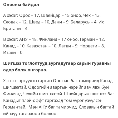
Онооны байдал
А хэсэг: Орос – 17, Швейцар – 15 оноо, Чех – 13,
Словак – 12, Швед – 10, Дани – 9, Беларусь – 4, Их
Британи – 4.
B хэсэг: АНУ – 18, Финланд – 17 оноо, Герман – 12,
Канад – 10, Казахстан – 10, Латви – 9, Норвеги – 8,
Итали – 0.
Шигшээ тоглолтууд зургадугаар сарын гуравны
өдөр болж өнгөрнө.
Хэсгээ тэргүүлэн гарсан Оросын баг тамирчид Канад
шигшээтэй. Одоогийн аваргын нэрийг авч явж буй
Финлянд Чехийн шигшээтэй. Швейцарын шигшээ баг
Канадыг плей-оффт гаргахад том үүрэг үзүүлсэн
Германтай. Мөн АНУ баг тамирчид Словакын багтай
ийнхүү тоглохоор боллоо.