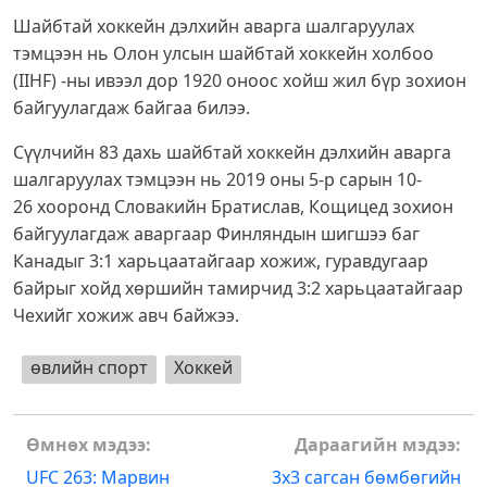
Шайбтай хоккейн дэлхийн аварга шалгаруулах
тэмцээн нь Олон улсын шайбтай хоккейн холбоо
(IIHF) -ны ивээл дор 1920 оноос хойш жил бүр зохион
байгуулагдаж байгаа билээ.
Сүүлчийн 83 дахь шайбтай хоккейн дэлхийн аварга
шалгаруулах тэмцээн нь 2019 оны 5-р сарын 10-
26 хооронд Словакийн Братислав, Кощицед зохион
байгуулагдаж аваргаар Финляндын шигшээ баг
Канадыг 3:1 харьцаатайгаар хожиж, гуравдугаар
байрыг хойд хөршийн тамирчид 3:2 харьцаатайгаар
Чехийг хожиж авч байжээ.
өвлийн спорт
Хоккей
Post
Өмнөх мэдээ:
Дараагийн мэдээ:
navigation
UFC 263: Марвин
3х3 сагсан бөмбөгийн