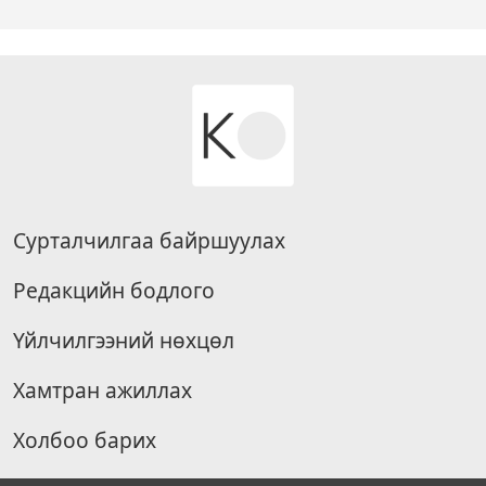
Сурталчилгаа байршуулах
Редакцийн бодлого
Үйлчилгээний нөхцөл
Хамтран ажиллах
Холбоо барих