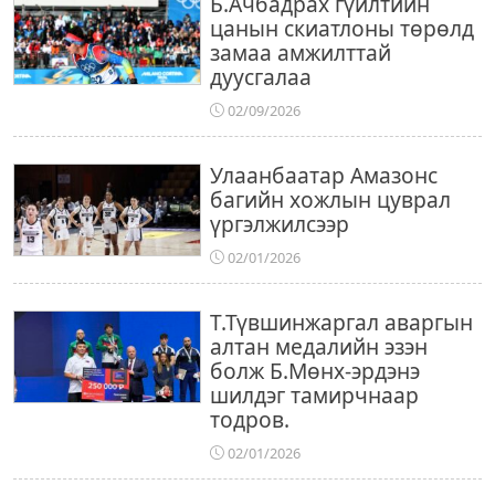
Б.Ачбадрах гүйлтийн
цанын скиатлоны төрөлд
замаа амжилттай
дуусгалаа
02/09/2026
Улаанбаатар Амазонс
багийн хожлын цуврал
үргэлжилсээр
02/01/2026
Т.Түвшинжаргал аваргын
алтан медалийн эзэн
болж Б.Мөнх-эрдэнэ
шилдэг тамирчнаар
тодров.
02/01/2026