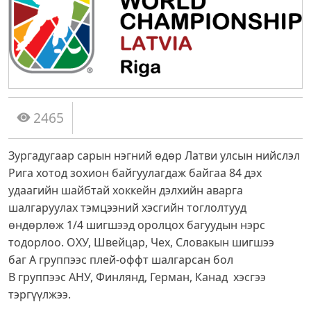
2465
Зургадугаар сарын нэгний өдөр Латви улсын нийслэл
Рига хотод зохион байгуулагдаж байгаа 84 дэх
удаагийн шайбтай хоккейн дэлхийн аварга
шалгаруулах тэмцээний хэсгийн тоглолтууд
өндөрлөж 1/4 шигшээд оролцох багуудын нэрс
тодорлоо. ОХУ, Швейцар, Чех, Словакын шигшээ
баг А группээс плей-оффт шалгарсан бол
В группээс АНУ, Финлянд, Герман, Канад хэсгээ
тэргүүлжээ.