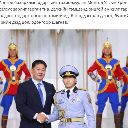
Монгол бахархлын өдөр”-ийг тохиолдуулан Монгол Улсын Ерө
элсүх зарлиг гарган тив, дэлхийн тэмцээнд онцгой амжилт гар
алдрыг өндөрт өргөсөн тамирчид, багш, дасгалжуулагч, бүжг
өрийн дээд цол, одонгоор шагнав.