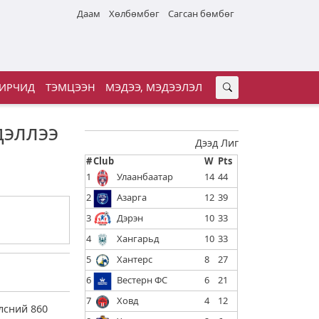
Даам
Хөлбөмбөг
Сагсан бөмбөг
ИРЧИД
ТЭМЦЭЭН
МЭДЭЭ, МЭДЭЭЛЭЛ
дэллээ
Дээд Лиг
#
Club
W
Pts
1
Улаанбаатар
14
44
2
Азарга
12
39
3
Дэрэн
10
33
4
Хангарьд
10
33
5
Хантерс
8
27
6
Вестерн ФС
6
21
7
Ховд
4
12
лсний 860