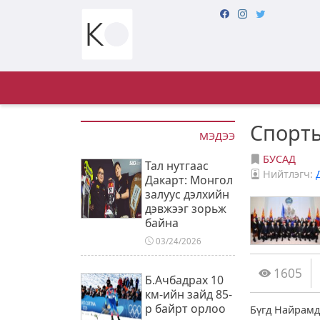
Спорты
МЭДЭЭ
БУСАД
Тал нутгаас
Нийтлэгч:
Дакарт: Монгол
залуус дэлхийн
дэвжээг зорьж
байна
03/24/2026
1605
Б.Ачбадрах 10
км-ийн зайд 85-
р байрт орлоо
Бүгд Найрамд