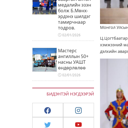
медалийн эзэн
болж Б.Мөнх-
эрдэнэ шилдэг
тамирчнаар
тодров.
Монгол Улсын
02/01/2026
Ц.Цогтбаата
хэмжээний ма
Мастерс
дэлхийн авар
ангиллын 50+
насны УАШТ
өндөрлөлөө
02/01/2026
БИДЭНТЭЙ НЭГДЭЭРЭЙ