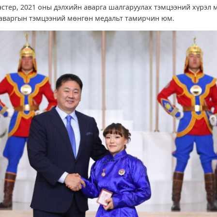
стер, 2021 оны дэлхийн аварга шалгаруулах тэмцээний хүрэл м
аваргын тэмцээний мөнгөн медальт тамирчин юм.