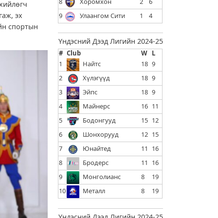
8
Хоромхон
2
6
нхийлөгч
гаж, эх
9
Улаангом Сити
1
4
ийн спортын
Үндэсний Дээд Лигийн 2024-25
#
Club
W
L
1
Найтс
18
9
2
Хүлэгүүд
18
9
3
Эйпс
18
9
4
Майнерс
16
11
5
Бодонгууд
15
12
6
Шонхорууд
12
15
7
Юнайтед
11
16
8
Бродерс
11
16
9
Монголианс
8
19
10
Металл
8
19
Үндэсний Дээд Лигийн 2024-25