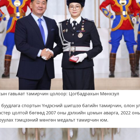
ын гавьяат тамирчин цолоор: Цогбадрахын Мөнхзул
 буудлага спортын Үндэсний шигшээ багийн тамирчин, олон у
стер цолтой бөгөөд 2007 оны дэлхийн цомын аварга, 2022 он
руулах тэмцээний мөнгөн медальт тамирчин юм.