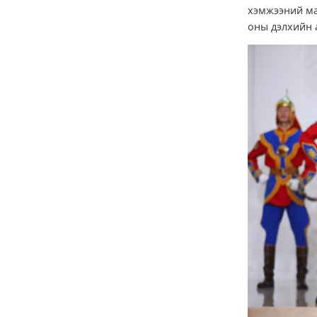
хэмжээний ма
оны дэлхийн 