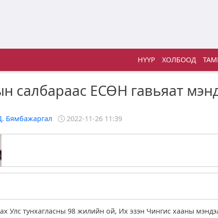
НҮҮР
ХОЛБООД
ТАМ
н салбараас ЕСӨН гавьяат мэн
Д. Бямбажаргал
2022-11-26 11:39
ах Улс тунхагласны 98 жилийн ой, Их эзэн Чингис хааны мэндэ