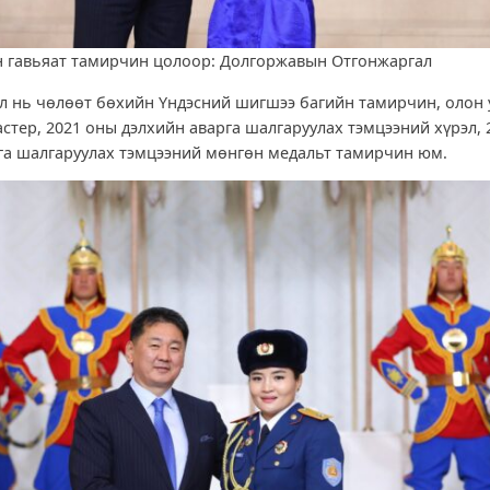
 гавьяат тамирчин цолоор: Долгоржавын Отгонжаргал
л нь чөлөөт бөхийн Үндэсний шигшээ багийн тамирчин, олон
стер, 2021 оны дэлхийн аварга шалгаруулах тэмцээний хүрэл, 
га шалгаруулах тэмцээний мөнгөн медальт тамирчин юм.