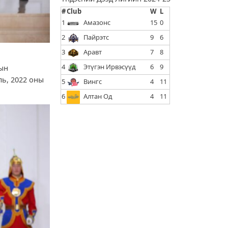
#
Club
W
L
1
Амазонс
15
0
2
Пайрэтс
9
6
3
Аравт
7
8
4
Этүгэн Ирвэсүүд
6
9
сын
ль, 2022 оны
5
Вингс
4
11
6
Алтан Од
4
11