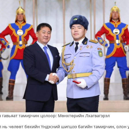
 гавьяат тамирчин цолоор: Мөнхтөрийн Лхагвагэрэл
л нь чөлөөт бөхийн Үндэсний шигшээ багийн тамирчин, олон 