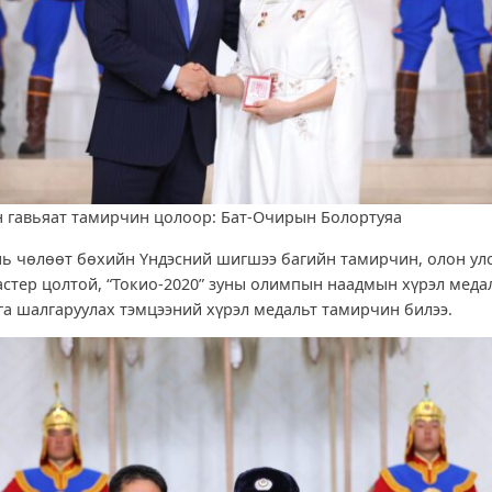
 гавьяат тамирчин цолоор: Бат-Очирын Болортуяа
нь чөлөөт бөхийн Үндэсний шигшээ багийн тамирчин, олон ул
стер цолтой, “Токио-2020” зуны олимпын наадмын хүрэл меда
га шалгаруулах тэмцээний хүрэл медальт тамирчин билээ.