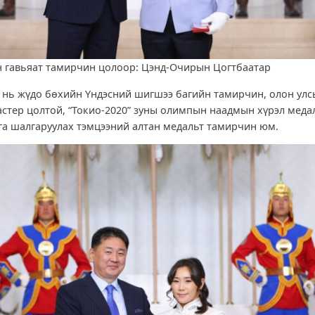
 гавьяат тамирчин цолоор: Цэнд-Очирын Цогтбаатар
р
нь жүдо бөхийн Үндэсний шигшээ багийн тамирчин, олон ул
стер цолтой, “Токио-2020” зуны олимпын наадмын хүрэл меда
га шалгаруулах тэмцээний алтан медальт тамирчин юм.