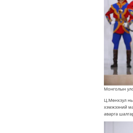
Монголын улс
Ц.Мөнхзул нь
хэмжээний ма
аварга шалга