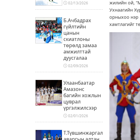
жилийн ой, “
02/13/2026
Ухнаагийн Хүр
орныхоо нэр 
Б.Ачбадрах
хамтлагийг т
гүйлтийн
цанын
скиатлоны
төрөлд замаа
амжилттай
дуусгалаа
02/09/2026
Улаанбаатар
Амазонс
багийн хожлын
цуврал
үргэлжилсээр
02/01/2026
Т.Түвшинжаргал
аваргын алтан