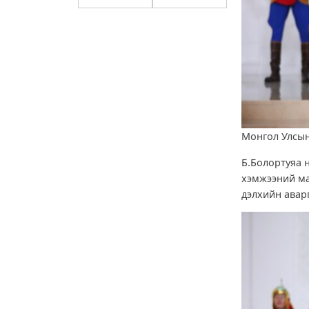
Монгол Улсын
Б.Болортуяа 
хэмжээний ма
дэлхийн авар