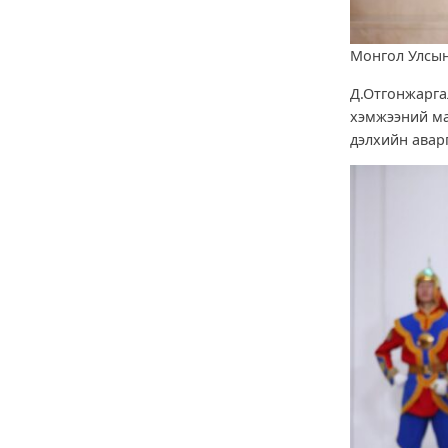
Монгол Улсын
Д.Отгонжарга
хэмжээний ма
дэлхийн авар