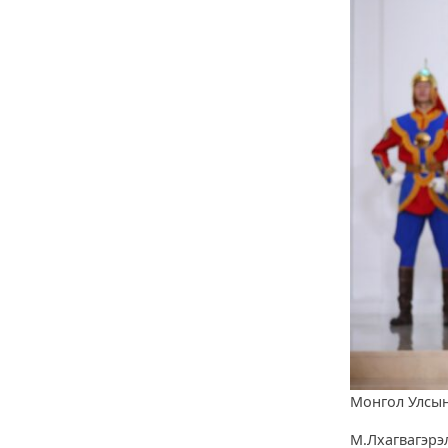
Монгол Улсын
М.Лхагвагэрэ