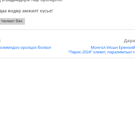
даа өндөр амжилт хүсье!
Чөлөөт бөх
:
Дара
ь олимпдоо оролцох болзол
Монгол Улсын Ерөнхийл
tion
“Парис-2024” олимп, паралимпын 