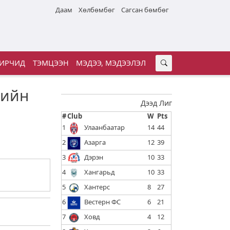
Даам
Хөлбөмбөг
Сагсан бөмбөг
ИРЧИД
ТЭМЦЭЭН
МЭДЭЭ, МЭДЭЭЛЭЛ
чийн
Дээд Лиг
#
Club
W
Pts
1
Улаанбаатар
14
44
2
Азарга
12
39
3
Дэрэн
10
33
4
Хангарьд
10
33
5
Хантерс
8
27
6
Вестерн ФС
6
21
7
Ховд
4
12