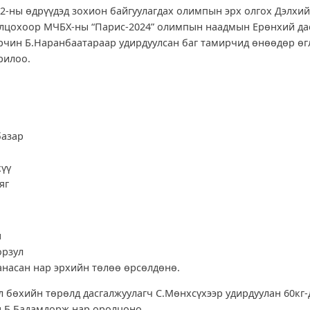
12-ны өдрүүдэд зохион байгуулагдах олимпын эрх олгох Дэлхи
лцохоор МЧБХ-ны “Парис-2024” олимпын наадмын Ерөнхий да
рчин Б.Наранбаатараар удирдуулсан баг тамирчид өнөөдөр өг
рилоо.
базар
хүү
уяг
н
орзул
аанасан нар эрхийн төлөө өрсөлдөнө.
 бөхийн төрөлд дасгалжуулагч С.Мөнхсүхээр удирдуулан 60кг-
-д Б.Бадамдорж нар оролцоно.