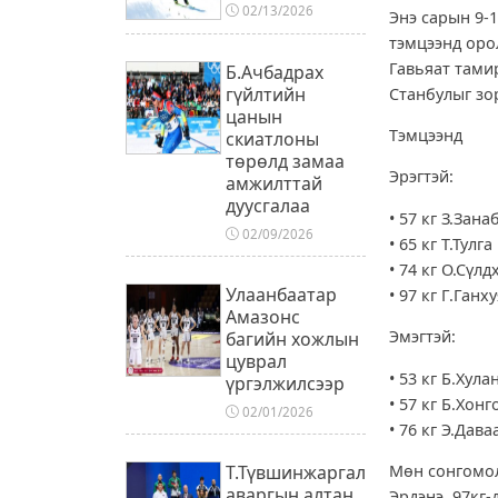
02/13/2026
Энэ сарын 9-
тэмцээнд оро
Гавьяат тами
Б.Ачбадрах
гүйлтийн
Станбулыг зо
цанын
Тэмцээнд
скиатлоны
төрөлд замаа
Эрэгтэй:
амжилттай
дуусгалаа
• 57 кг З.Зана
02/09/2026
• 65 кг Т.Тулга
• 74 кг О.Сүлд
Улаанбаатар
• 97 кг Г.Ганх
Амазонс
Эмэгтэй:
багийн хожлын
цуврал
• 53 кг Б.Хула
үргэлжилсээр
• 57 кг Б.Хонг
02/01/2026
• 76 кг Э.Дав
Мөн сонгомол
Т.Түвшинжаргал
аваргын алтан
Эрдэнэ, 97кг