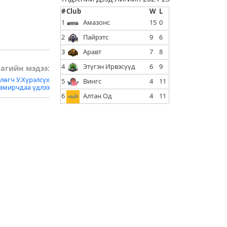
#
Club
W
L
1
Амазонс
15
0
2
Пайрэтс
9
6
3
Аравт
7
8
4
Этүгэн Ирвэсүүд
6
9
агийн мэдээ:
өгч У.Хүрэлсүх
5
Вингс
4
11
тамирчдаа үдлээ
6
Алтан Од
4
11