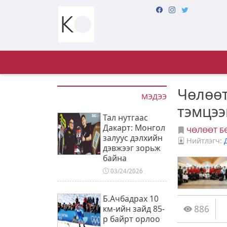
Чөлөө
МЭДЭЭ
тэмцээ
Тал нутгаас
Дакарт: Монгол
ЧӨЛӨӨТ Б
залуус дэлхийн
Нийтлэгч:
дэвжээг зорьж
байна
03/24/2026
Б.Ачбадрах 10
886
км-ийн зайд 85-
р байрт орлоо