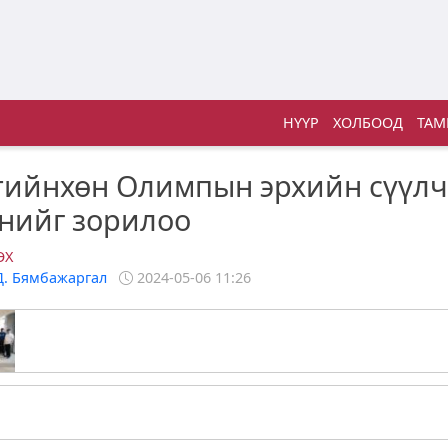
НҮҮР
ХОЛБООД
ТАМ
тийнхөн Олимпын эрхийн сүүл
нийг зорилоо
ӨХ
Д. Бямбажаргал
2024-05-06 11:26