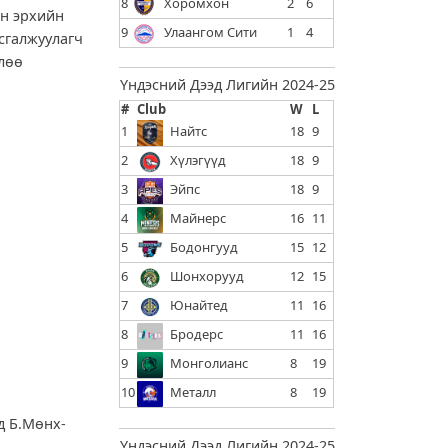
8
Хоромхон
2
6
йн эрхийн
9
Улаангом Сити
1
4
сгалжуулагч
лөө
Үндэсний Дээд Лигийн 2024-25
#
Club
W
L
1
Найтс
18
9
2
Хүлэгүүд
18
9
3
Эйпс
18
9
4
Майнерс
16
11
5
Бодонгууд
15
12
6
Шонхорууд
12
15
7
Юнайтед
11
16
8
Бродерс
11
16
9
Монголианс
8
19
10
Металл
8
19
д Б.Мөнх-
Үндэсний Дээд Лигийн 2024-25