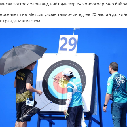
чансаа тогтоох харваанд нийт дүнгээр 643 оноогоор 54-р байр
 өрсөлдөгч нь Мексик улсын тамирчин өдгөө 20 настай дэлхи
эг Гранде Матиас юм.