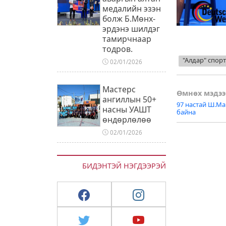
медалийн эзэн
болж Б.Мөнх-
эрдэнэ шилдэг
тамирчнаар
тодров.
"Алдар" спор
02/01/2026
Мастерс
Post
Өмнөх мэдээ
ангиллын 50+
97 настай Ш.М
насны УАШТ
naviga
байна
өндөрлөлөө
02/01/2026
БИДЭНТЭЙ НЭГДЭЭРЭЙ