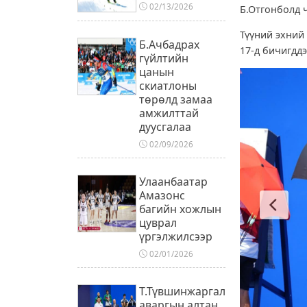
02/13/2026
Б.Отгонболд 
Түүний эхний
Б.Ачбадрах
17-д бичигдд
гүйлтийн
цанын
скиатлоны
төрөлд замаа
амжилттай
дуусгалаа
02/09/2026
Улаанбаатар
Амазонс
багийн хожлын
цуврал
үргэлжилсээр
02/01/2026
Т.Түвшинжаргал
аваргын алтан