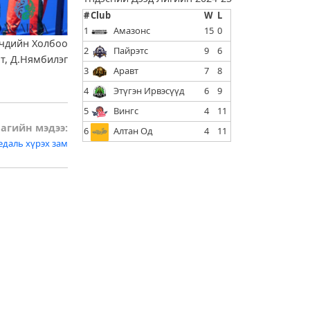
#
Club
W
L
1
Амазонс
15
0
лчдийн Холбоо
2
Пайрэтс
9
6
ат, Д.Нямбилэг
3
Аравт
7
8
4
Этүгэн Ирвэсүүд
6
9
5
Вингс
4
11
агийн мэдээ:
6
Алтан Од
4
11
даль хүрэх зам