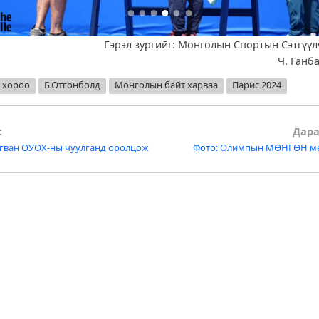
Гэрэл зургийг: Монголын Спортын Сэтгүү
Ч. Ганб
т хороо
Б.Отгонболд
Монголын байт харваа
Парис 2024
:
Дара
агван ОУОХ-ны чуулганд оролцож
Фото: Олимпын МӨНГӨН ме
tion