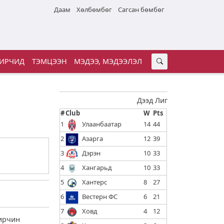
Даам
Хөлбөмбөг
Сагсан бөмбөг
ИРЧИД
ТЭМЦЭЭН
МЭДЭЭ, МЭДЭЭЛЭЛ
Дээд Лиг
#
Club
W
Pts
1
Улаанбаатар
14
44
2
Азарга
12
39
3
Дэрэн
10
33
4
Хангарьд
10
33
5
Хантерс
8
27
6
Вестерн ФС
6
21
7
Ховд
4
12
мирчин