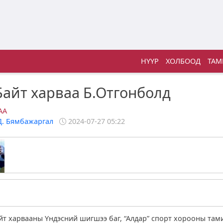
НҮҮР
ХОЛБООД
ТАМ
Байт харваа Б.Отгонболд
АА
Д. Бямбажаргал
2024-07-27 05:22
т харвааны Үндэсний шигшээ баг, “Алдар” спорт хорооны та