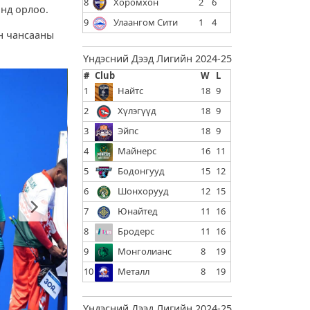
8
Хоромхон
2
6
анд орлоо.
9
Улаангом Сити
1
4
йн чансааны
Үндэсний Дээд Лигийн 2024-25
#
Club
W
L
1
Найтс
18
9
2
Хүлэгүүд
18
9
3
Эйпс
18
9
4
Майнерс
16
11
5
Бодонгууд
15
12
6
Шонхорууд
12
15
7
Юнайтед
11
16
8
Бродерс
11
16
9
Монголианс
8
19
10
Металл
8
19
Үндэсний Дээд Лигийн 2024-25