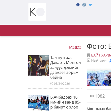
Фото: 
МЭДЭЭ
БАЙТ ХАРВ
Тал нутгаас
Нийтлэгч:
Дакарт: Монгол
залуус дэлхийн
дэвжээг зорьж
байна
03/24/2026
1082
Б.Ачбадрах 10
км-ийн зайд 85-
р байрт орлоо
Монголын бай