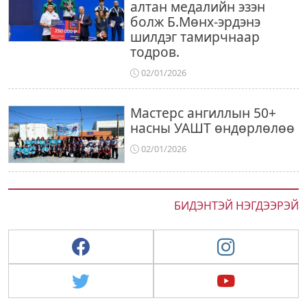
алтан медалийн эзэн
болж Б.Мөнх-эрдэнэ
шилдэг тамирчнаар
тодров.
02/01/2026
Мастерс ангиллын 50+
насны УАШТ өндөрлөлөө
02/01/2026
БИДЭНТЭЙ НЭГДЭЭРЭЙ