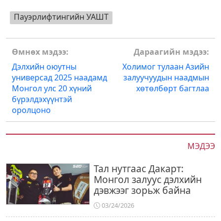
Пауэрлифтингийн УАШТ
Post
Өмнөх мэдээ:
Дараагийн мэдээ:
navigation
Дэлхийн оюутны
Холимог тулаан Азийн
универсад 2025 наадамд
залуучуудын наадмын
Монгол улс 20 хүний
хөтөлбөрт багтлаа
бүрэлдэхүүнтэй
оролцоно
МЭДЭЭ
Тал нутгаас Дакарт:
Монгол залуус дэлхийн
дэвжээг зорьж байна
03/24/2026