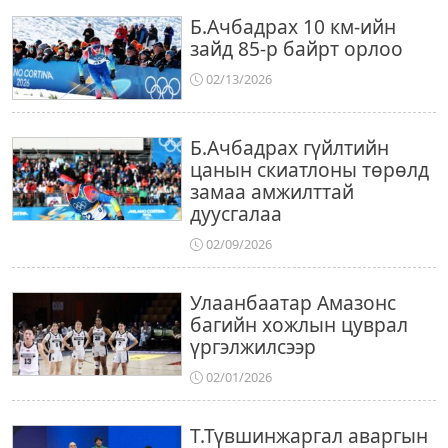
Б.Ачбадрах 10 км-ийн
зайд 85-р байрт орлоо
02/13/2026
Б.Ачбадрах гүйлтийн
цанын скиатлоны төрөлд
замаа амжилттай
дуусгалаа
02/09/2026
Улаанбаатар Амазонс
багийн хожлын цуврал
үргэлжилсээр
02/01/2026
Т.Түвшинжаргал аваргын