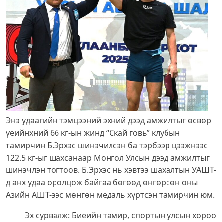
Энэ удаагийн тэмцээний эхний дээд амжилтыг өсвөр
үеийнхний 66 кг-ын жинд “Скай говь” клубын
тамирчин Б.Эрхэс шинэчилсэн ба тэрбээр цээжнээс
122.5 кг-ыг шахсанаар Монгол Улсын дээд амжилтыг
шинэчлэн тогтоов. Б.Эрхэс нь хэвтээ шахалтын УАШТ-
д анх удаа оролцож байгаа бөгөөд өнгөрсөн оны
Азийн АШТ-ээс мөнгөн медаль хүртсэн тамирчин юм.
Эх сурвалж: Биеийн тамир, спортын улсын хороо