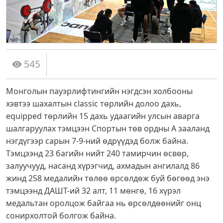
545
Монголын пауэрлифтингийн нэгдсэн холбооны
хэвтээ шахалтын classic төрлийн долоо дахь,
equipped төрлийн 15 дахь удаагийн улсын аварга
шалгаруулах тэмцээн Спортын төв ордны А зааланд
нэгдүгээр сарын 7-9-ний өдрүүдэд болж байна.
Тэмцээнд 23 багийн нийт 240 тамирчин өсвөр,
залуучууд, насанд хүрэгчид, ахмадын ангилалд 86
жинд 258 медалийн төлөө өрсөлдөж буй бөгөөд энэ
тэмцээнд ДАШТ-ий 32 алт, 11 мөнгө, 16 хүрэл
медальтан оролцож
байгаа нь өрсөлдөөнийг онц
сонирхолтой болгож байна.