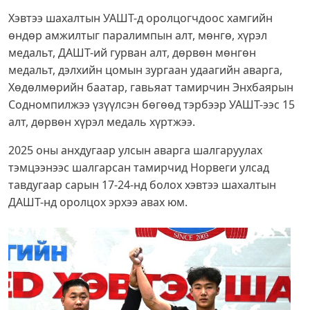
Хэвтээ шахалтын УАШТ-д оролцогчдоос хамгийн
өндөр амжилтыг паралимпын алт, мөнгө, хүрэл
медальт, ДАШТ-ий гурван алт, дөрвөн мөнгөн
медальт, дэлхийн цомын зургаан удаагийн аварга,
Хөдөлмөрийн баатар, гавьяат тамирчин Энхбаярын
Содномпилжээ үзүүлсэн бөгөөд тэрбээр УАШТ-ээс 15
алт, дөрвөн хүрэл медаль хүртжээ.
2025 оны анхдугаар улсын аварга шалгаруулах
тэмцээнээс шалгарсан тамирчид Норвеги улсад
тавдугаар сарын 17-24-нд болох хэвтээ шахалтын
ДАШТ-нд оролцох эрхээ авах юм.