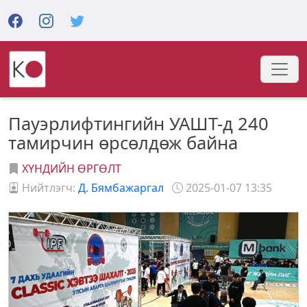
Пауэрлифтингийн УАШТ-д 240
тамирчин өрсөлдөж байна
ХҮНДИЙН ӨРГӨЛТ
Нийтлэгч:
Д. Бямбажаргал
2025-01-07 13:35