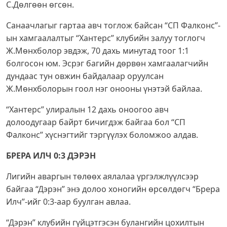
С.Дөлгөөн өгсөн.
Санаачлагыг гартаа авч тоглож байсан “СП Фалконс”-
ын хамгаалалтыг “Хантерс” клубийн залуу тоглогч
Ж.Мөнхболор эвдэж, 70 дахь минутад тоог 1:1
болгосон юм. Эсрэг багийн дөрвөн хамгаалагчийн
дундаас тун овжин байдалаар оруулсан
Ж.Мөнхболорын гоол нэг онооны үнэтэй байлаа.
“Хантерс” улиралын 12 дахь оноогоо авч
долоодугаар байрт бичигдэж байгаа бол “СП
Фалконс” хүснэгтийг тэргүүлэх боломжоо алдав.
БРЕРА ИЛЧ 0:3 ДЭРЭН
Лигийн аваргын төлөөх аялалаа үргэлжлүүлсээр
байгаа “Дэрэн” энэ долоо хоногийн өрсөлдөгч “Брера
Илч”-ийг 0:3-аар буулган авлаа.
“Дэрэн” клубийн гүйцэтгэсэн булангийн цохилтын