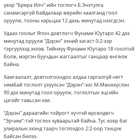
үеэр “Брера Илч”-ийн тоглогч Б.Энхтулга
санамсаргүй байдалаар өөрийн хаалганд гоол
оруулж, тооны харьцаа 12 дахь минутад нээгдсэн.
Удаах гоолыг Япон довтлогч Фунами Юутаро 42 дэх
минутад оруулж “Дэрэн” эхний хагаст 0:2-ээр
тэргүүлээд эхлэв. Тийнхүү Фунами Юутаро 18 гоолтой
болж, мэргэн буучдын жагсаалтыг ганцаар өнгөлж
байна.
Хамгаалалт, довтолгоондоо алдаа гаргалгүй нягт
нямбай тоглолт үзүүлсэн “Дэрэн”-ээс М.Мөнххүслэн
90 дэх минутад гоол оруулж, тоглолтын эцсийн
цэгийг тавьсан юм.
“Дэрэн” дараагийн тойрогт хүчтэй өрсөлдөгч
“Эрчим”-тэй тоглох хуваарьтай байна. Тус хоёр баг
улиралын эхэнд таарч тоглохдоо 2:2-оор тэнцэж
байсан билээ.