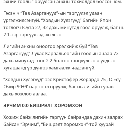
эхний гоолыг оруулсан анхны тохиолдол болсон юм.
Гэсэн ч “Төв Азарганууд”-ын тэргүүлэл удаан
үргэлжилсэнгүй. “Ховдын Хүлэгүүд” багийн Япон
тоглогч Юута 27, 32 дахь минутад гоол оруулж, баг нь
2:1-ээр тэргүүлээд эхэлсэн.
Лигийн анхны оноогоо эрэлхийж буй “Төв
Азарганууд” Лукас Карвальёогийн гоолын ачаар 72
дахь минутад тоог 2:2 болгон тэнцүүлсэн ч үлдсэн
хугацаанд үр дүнгээ хамгаалж чадсангүй.
“Ховдын Хүлэгүүд”-ээс Кристофер Жерардо 75’, О.Есү-
Очир 90+9’ нар гоол оруулж, баг нь лигийн гурав
дахь хожлоо авлаа.
ЭРЧИМ 0:0 БИШРЭЛТ ХОРОМХОН
Хожиж байж лигийн тэргүүн байрандаа дахин залрах
байсан “Эрчим”, “Бишрэлт Хоромхон”-той хуурай