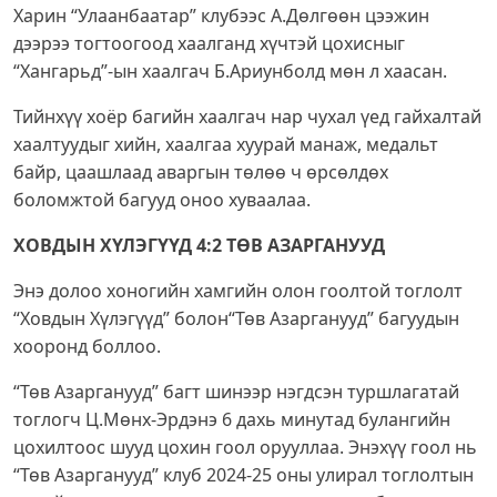
Харин “Улаанбаатар” клубээс А.Дөлгөөн цээжин
дээрээ тогтоогоод хаалганд хүчтэй цохисныг
“Хангарьд”-ын хаалгач Б.Ариунболд мөн л хаасан.
Тийнхүү хоёр багийн хаалгач нар чухал үед гайхалтай
хаалтуудыг хийн, хаалгаа хуурай манаж, медальт
байр, цаашлаад аваргын төлөө ч өрсөлдөх
боломжтой багууд оноо хуваалаа.
ХОВДЫН ХҮЛЭГҮҮД 4:2 ТӨВ АЗАРГАНУУД
Энэ долоо хоногийн хамгийн олон гоолтой тоглолт
“Ховдын Хүлэгүүд” болон“Төв Азарганууд” багуудын
хооронд боллоо.
“Төв Азарганууд” багт шинээр нэгдсэн туршлагатай
тоглогч Ц.Мөнх-Эрдэнэ 6 дахь минутад булангийн
цохилтоос шууд цохин гоол орууллаа. Энэхүү гоол нь
“Төв Азарганууд” клуб 2024-25 оны улирал тоглолтын