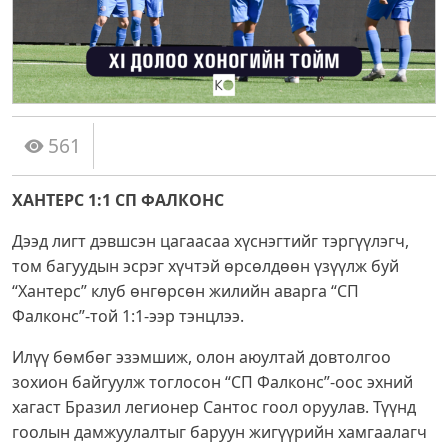
561
ХАНТЕРС 1:1 СП ФАЛКОНС
Дээд лигт дэвшсэн цагаасаа хүснэгтийг тэргүүлэгч,
том багуудын эсрэг хүчтэй өрсөлдөөн үзүүлж буй
“Хантерс” клуб өнгөрсөн жилийн аварга “СП
Фалконс”-той 1:1-ээр тэнцлээ.
Илүү бөмбөг эзэмшиж, олон аюултай довтолгоо
зохион байгуулж тоглосон “СП Фалконс”-оос эхний
хагаст Бразил легионер Сантос гоол оруулав. Түүнд
гоолын дамжуулалтыг баруун жигүүрийн хамгаалагч