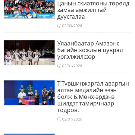
цанын скиатлоны төрөлд
замаа амжилттай
дуусгалаа
02/09/2026
Улаанбаатар Амазонс
багийн хожлын цуврал
үргэлжилсээр
02/01/2026
Т.Түвшинжаргал аваргын
алтан медалийн эзэн
болж Б.Мөнх-эрдэнэ
шилдэг тамирчнаар
тодров.
02/01/2026