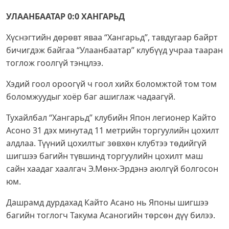
УЛААНБААТАР 0:0 ХАНГАРЬД
Хүснэгтийн дөрөвт яваа “Хангарьд”, тавдугаар байрт
бичигдэж байгаа “Улаанбаатар” клубүүд учраа тааран
тоглож гоолгүй тэнцлээ.
Хэдий гоол ороогүй ч гоол хийх боломжтой том том
боломжуудыг хоёр баг ашиглаж чадаагүй.
Тухайлбал “Хангарьд” клубийн Япон легионер Кайто
Асоно 31 дэх минутад 11 метрийн торгуулийн цохилт
алдлаа. Түүний цохилтыг зөвхөн клубтээ төдийгүй
шигшээ багийн түвшинд торгуулийн цохилт маш
сайн хаадаг хаалгач Э.Мөнх-Эрдэнэ аюлгүй болгосон
юм.
Дашрамд дурдахад Кайто Асано нь Японы шигшээ
багийн тоглогч Такума Асаногийн төрсөн дүү билээ.