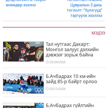
navigation
өнөөдөр эхэлнэ
Цувралын 3 дахь
тоглолт: “Хүлэгүүд”
тэргүүлж эхэллээ
МЭДЭЭ
Тал нутгаас Дакарт:
Монгол залуус дэлхийн
дэвжээг зорьж байна
03/24/2026
Б.Ачбадрах 10 км-ийн
зайд 85-р байрт орлоо
02/13/2026
Б.Ачбадрах гүйлтийн