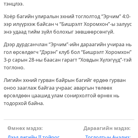
тэнцлээ.
Хоёр багийн улиралын эхний тоглолтод “Эрчим” 4:0-
ээр илүүрхэж байсан ч “Бишрэлт Хоромхон”-ы залуус
энэ удаад тийм зүйл болохыг зөвшөөрсөнгүй.
Дээр дурдсанчлан “Эрчим”-ийн дараагийн учираа нь
гол өрсөлдөгч “Дэрэн” клуб бол “Бишрэлт Хоромхон”
3-р сарын 28-ны баасан гарагт “Ховдын Хүлэгүүд”-тэй
тоглоно.
Лигийн эхний гурван байрын багийг ердөө гурван
оноо зааглаж байгаа учраас аваргын төлөөх
өрсөлдөөн цаашид улам сонирхолтой өрнөх нь
тодорхой байна.
Post
Өмнөх мэдээ:
Дараагийн мэдээ:
Дээд лигийн II тойрог
Тоглолтын Анализ: