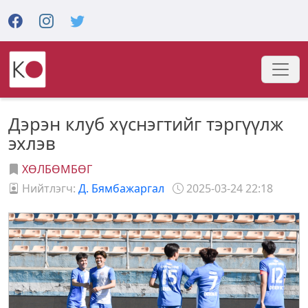
Дэрэн клуб хүснэгтийг тэргүүлж
эхлэв
ХӨЛБӨМБӨГ
Нийтлэгч:
Д. Бямбажаргал
2025-03-24 22:18