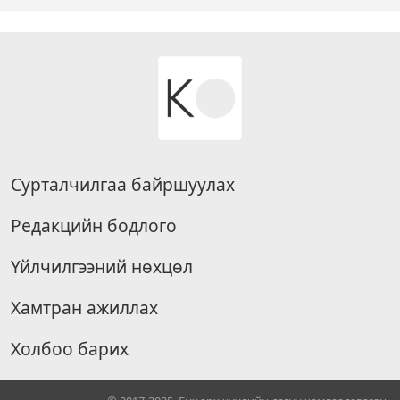
Сурталчилгаа байршуулах
Редакцийн бодлого
Үйлчилгээний нөхцөл
Хамтран ажиллах
Холбоо барих