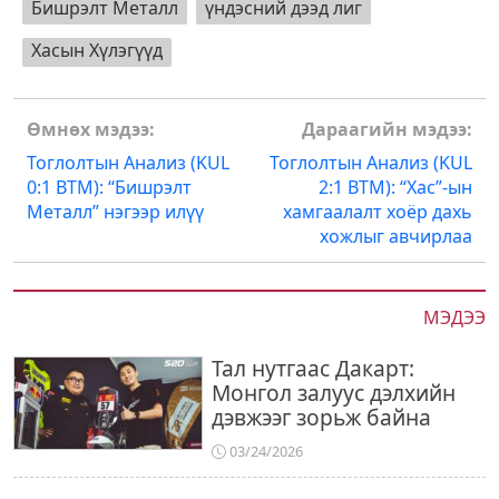
Бишрэлт Металл
үндэсний дээд лиг
Хасын Хүлэгүүд
Post
Өмнөх мэдээ:
Дараагийн мэдээ:
navigation
Тоглолтын Анализ (KUL
Тоглолтын Анализ (KUL
0:1 BTM): “Бишрэлт
2:1 BTM): “Хас”-ын
Металл” нэгээр илүү
хамгаалалт хоёр дахь
хожлыг авчирлаа
МЭДЭЭ
Тал нутгаас Дакарт:
Монгол залуус дэлхийн
дэвжээг зорьж байна
03/24/2026