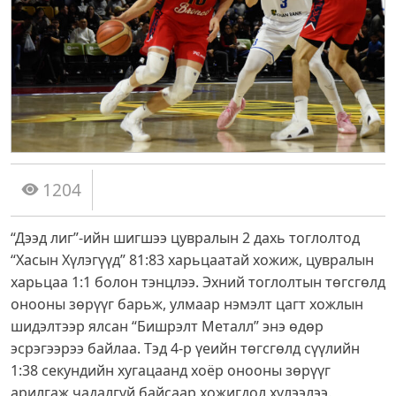
1204
“Дээд лиг”-ийн шигшээ цувралын 2 дахь тоглолтод
“Хасын Хүлэгүүд” 81:83 харьцаатай хожиж, цувралын
харьцаа 1:1 болон тэнцлээ. Эхний тоглолтын төгсгөлд
онооны зөрүүг барьж, улмаар нэмэлт цагт хожлын
шидэлтээр ялсан “Бишрэлт Металл” энэ өдөр
эсрэгээрээ байлаа. Тэд 4-р үеийн төгсгөлд сүүлийн
1:38 секундийн хугацаанд хоёр онооны зөрүүг
арилгаж чадалгүй байсаар хожигдол хүлээлээ.