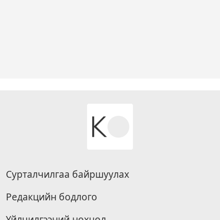
Сурталчилгаа байршуулах
Редакцийн бодлого
Үйлчилгээний нөхцөл