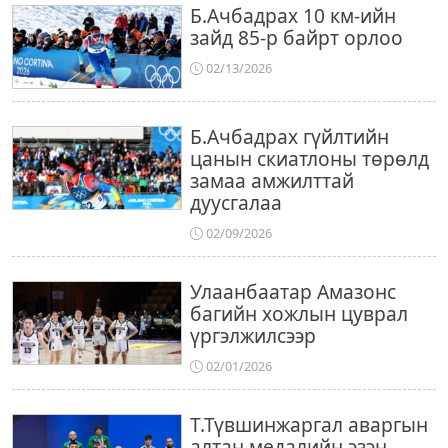
Б.Ачбадрах 10 км-ийн
зайд 85-р байрт орлоо
02/13/2026
Б.Ачбадрах гүйлтийн
цанын скиатлоны төрөлд
замаа амжилттай
дуусгалаа
02/09/2026
Улаанбаатар Амазонс
багийн хожлын цуврал
үргэлжилсээр
02/01/2026
Т.Түвшинжаргал аваргын
алтан медалийн эзэн