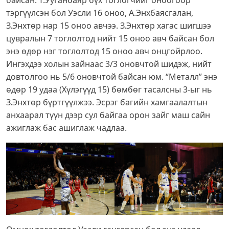
байсан. Т.Ууганбаяр бүх тоглогчийг оноогоор
тэргүүлсэн бол Уэсли 16 оноо, А.Энхбаясгалан,
З.Энхтөр нар 15 оноо авчээ. З.Энхтөр хагас шигшээ
цувралын 7 тоглолтод нийт 15 оноо авч байсан бол
энэ өдөр нэг тоглолтод 15 оноо авч онцгойрлоо.
Ингэхдээ холын зайнаас 3/3 оновчтой шидэж, нийт
довтолгоо нь 5/6 оновчтой байсан юм. “Металл” энэ
өдөр 19 удаа (Хүлэгүүд 15) бөмбөг тасалсны 3-ыг нь
З.Энхтөр бүртгүүлжээ. Эсрэг багийн хамгаалалтын
анхаарал түүн дээр сул байгаа орон зайг маш сайн
ажиглаж бас ашиглаж чадлаа.