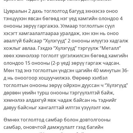
Цувралын 2 дахь тоглолтод багууд эхнээсээ оноо
тэнцүүхэн явсан бөгөөд нэг үед хамгийн олондоо 4
онооны зөрүү гаргажээ. Улмаар тоглолтын сүүл
хэсэгт хамгаалалтаараа уралдаж, хэн хэн нь оноо
авалгүй байсаар “Хүлэгүүд” 2 онооны илүүгээ хадгалж
хожлыг авлаа. Гэхдээ “Хүлэгүүд” тэргүүлж “Металл”
хөөх хэмнэлээр тоглолт үргэлжилсэн бөгөөд хамгийн
олондоо 15 онооны (2-р үед) зөрүү гаргаж чадсан.
Мөн тэд энэ тоглолтын үндсэн цагийн 40 минутын 36-
д нь оноогоор хошуучилжээ. Өөрөөр хэлбэл
тоглолтын онооны зөрүү ойрхон дууссан ч “Хүлэгүүд”
дөрвөн үеийн турш онооны тэргүүлэлтэй байж,
хэмнэлээ алдахгүй явж чадаж байсан нь тэднийг
давуу байсныг хангалттай илтгэх үзүүлэлт юм.
Өмнөх тоглолтод самбар болон довтолгооны
самбар, оновчтой дамжуулалт гээд багийн