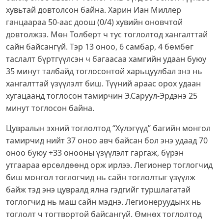
хувьтай довтолсон байна. Харин Иан Миллер
ганцаараа 50-аас доош (0/4) хувийн оновчтой
довтолжээ. Мөн Толберт ч тус тоглолтод хангалттай
сайн байсангүй. Тэр 13 оноо, 6 самбар, 4 бөмбөг
таслалт бүртгүүлсэн ч багаасаа хамгийн удаан буюу
35 минут талбайд тоглосонтой харьцуулбал энэ нь
хангалттай үзүүлэлт биш. Түүний араас орох удаан
хугацаанд тоглосон тамирчин Э.Саруул-Эрдэнэ 25
минут тоглосон байна.
Цувралын эхний тоглолтод “Хүлэгүүд” багийн монгол
тамирчид нийт 37 оноо авч байсан бол энэ удаад 70
оноо буюу +33 онооны үзүүлэлт гаргаж, бүрэн
утгаараа өрсөлдөөнд орж ирлээ. Легионер тоглогчид
биш монгол тоглогчид нь сайн тоглолтыг үзүүлж
байж тэд энэ цувралд ялна гэдгийг туршлагатай
тоглогчид нь маш сайн мэднэ. Легионеруудынх нь
тоглолт ч тогтвортой байсангүй. Өмнөх тоглолтод