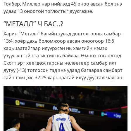
Толбер, Миллер нар нийлээд 45 оноо авсан бол энэ
удаад 13 оноотой тоглолтыг дуусгажээ.
“МЕТАЛЛ” Ч БАС..?
Харин “Металл” багийн хувьд довтолгооны самбарт
13:4, хоёр дахь боломжоор авсан оноогоор 16:6
харьцаатайгаар илүүрхсэн нь хамгийн нэмэх
үзүүлэлттэй статистик нь байлаа. Өмнөх тоглолтод
Скотт эрт хөөгдөж гарсны нөлөөгөөр самбар илт
дутуу (-13) тоглосон тэд энэ удаад багаараа самбарт
сайн тэмцэж, 32:25 харьцаатай илүү дуусгаж чадсан.