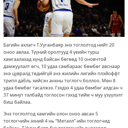
Багийн ахлагч Т.Ууганбаяр энэ тоглолтод нийт 20
оноо авлаа. Түүний оролтууд 4 үеийн турш
хамгаалахад хүнд байсан бөгөөд 10 оновчтой
дамжуулалт өгч, 10 удаа самбараас бөмбөг авснаар
энэ цувралд төдийгүй энэ жилийн лигийн плэйоффт
трипл дабль хийсэн анхны тоглогч боллоо. Мөн 8
удаа бөмбөг тасалжээ. Гэхдээ 4 удаа бөмбөг алдсан ч
37 минут талбайд тоглосон гэхэд тийм ч муу үзүүлэлт
биш байлаа.
Энэ тоглолтод хамгийн олон оноо авсан 5
тоглогчийн эхний 4 нь “Металл”-ийн тоглогчид