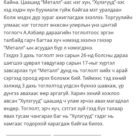
байна. Цаашид “Металл”-аас нэг хүн, “Хүлэгүүд”-ээс
хэд хэдэн хүн буухиалж гүйж байгаа мэт уралдаан
болж мэдэх дүр зураг ажиглагдаж эхэллээ. Торгуулийн
улмаас нэг тоглолт өнжсөн улирлын үнэ цэнтэй
тоглогч А.Азбаяр дараагийн тоглолтоос эргэн
талбайд гарч багтаа хүч нэмээд эхэлнэ гэхээр
“Металл”-ын асуудал бүр л нэмэгдэнэ.
Гэхдээ 3 дахь тоглолт энэ сарын 26-нд болсны дараа
шигшээ цуврал тавдугаар сарын 17-ныг хүртэл
завсарлах тул “Металл” дунд нь тоглолт хийх ч арай
сэргээд ороод ирэх боломж бий. Тиймээс тэд эхний
ээлжид 3 дахь тоглолтод үлдсэн бүхнээ шавхаж, үр
дүнгээ авахаас өөр аргагүй. Харин эхний хожлоо
авсан “Хүлэгүүд” цаашид ч улам эрчээ авах магадлал
өндөр. Тоглолт, эрч хүч, сэтгэл зүй гээд бүх талаар
явах тусам чангарах баг нь “Хүлэгүүд” гэдэг нь
хамгаас тодорхой харагдаж байгаа билээ.