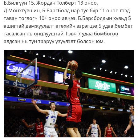
Б.Билгүүн 15, Жордан Толберт 13 оноо,
Д.Мөнхтүвшин, Б.Барсболд нар тус бүр 11 оноо гээд
таван тоглогч 10+ оноо авчээ. Б.Барсболдын хувьд 5
ашигтай дамжуулалт өгөхийн зэрэгцээ 5 удаа бөмбөг
тасалсан нь онцлууштай. Гэвч 7 удаа бөмбөгөө
алдсан нь тун тааруу үзүүлэлт болсон юм.