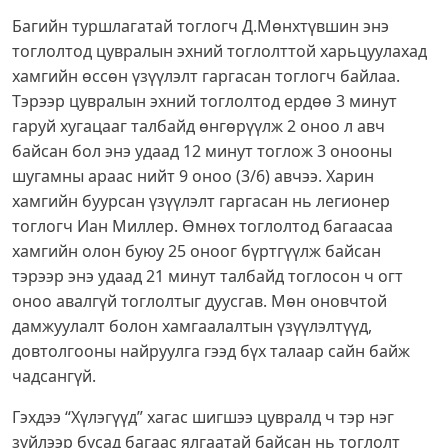
Багийн туршлагатай тоглогч Д.Мөнхтүвшин энэ
тоглолтод цувралын эхний тоглолттой харьцуулахад
хамгийн өссөн үзүүлэлт гаргасан тоглогч байлаа.
Тэрээр цувралын эхний тоглолтод ердөө 3 минут
гаруй хугацааг талбайд өнгөрүүлж 2 оноо л авч
байсан бол энэ удаад 12 минут тоглож 3 онооны
шугамны араас нийт 9 оноо (3/6) авчээ. Харин
хамгийн буурсан үзүүлэлт гаргасан нь легионер
тоглогч Иан Миллер. Өмнөх тоглолтод багаасаа
хамгийн олон буюу 25 оноог бүртгүүлж байсан
тэрээр энэ удаад 21 минут талбайд тоглосон ч огт
оноо авалгүй тоглолтыг дуусгав. Мөн оновчтой
дамжуулалт болон хамгаалалтын үзүүлэлтүүд,
довтолгооны найруулга гээд бүх талаар сайн байж
чадсангүй.
Гэхдээ “Хүлэгүүд” хагас шигшээ цувралд ч тэр нэг
зүйлээр бусад багаас ялгаатай байсан нь тоглолт