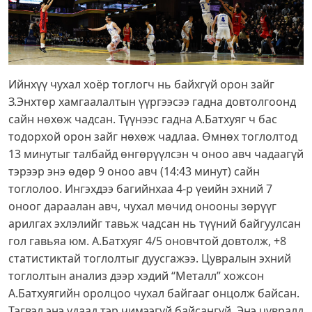
Ийнхүү чухал хоёр тоглогч нь байхгүй орон зайг
З.Энхтөр хамгаалалтын үүргээсээ гадна довтолгоонд
сайн нөхөж чадсан. Түүнээс гадна А.Батхуяг ч бас
тодорхой орон зайг нөхөж чадлаа. Өмнөх тоглолтод
13 минутыг талбайд өнгөрүүлсэн ч оноо авч чадаагүй
тэрээр энэ өдөр 9 оноо авч (14:43 минут) сайн
тоглолоо. Ингэхдээ багийнхаа 4-р үеийн эхний 7
оноог дараалан авч, чухал мөчид онооны зөрүүг
арилгах эхлэлийг тавьж чадсан нь түүний байгуулсан
гол гавьяа юм. А.Батхуяг 4/5 оновчтой довтолж, +8
статистиктай тоглолтыг дуусгажээ. Цувралын эхний
тоглолтын анализ дээр хэдий “Металл” хожсон
А.Батхуягийн оролцоо чухал байгааг онцолж байсан.
Тэгвэл энэ удаад тэр чимээгүй байсангүй. Энэ цувралд