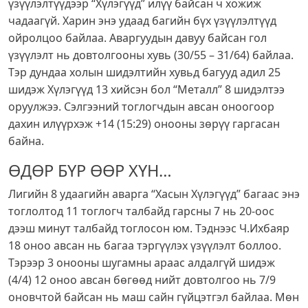
үзүүлэлтүүдээр “Хүлэгүүд” илүү байсан ч хожиж
чадаагүй. Харин энэ удаад багийн бүх үзүүлэлтүүд
ойролцоо байлаа. Аваргуудын давуу байсан гол
үзүүлэлт нь довтолгооны хувь (30/55 – 31/64) байлаа.
Тэр дундаа холын шидэлтийн хувьд багууд адил 25
шидэж Хүлэгүүд 13 хийсэн бол “Металл” 8 шидэлтээ
оруулжээ. Сэлгээний тоглогчдын авсан оноогоор
дахин илүүрхэж +14 (15:29) онооны зөрүү гаргасан
байна.
ӨДӨР БҮР ӨӨР ХҮН…
Лигийн 8 удаагийн аварга “Хасын Хүлэгүүд” багаас энэ
тоглолтод 11 тоглогч талбайд гарсны 7 нь 20-оос
дээш минут талбайд тоглосон юм. Тэднээс Ч.Ихбаяр
18 оноо авсан нь багаа тэргүүлэх үзүүлэлт боллоо.
Тэрээр 3 онооны шугамны араас алдалгүй шидэж
(4/4) 12 оноо авсан бөгөөд нийт довтолгоо нь 7/9
оновчтой байсан нь маш сайн гүйцэтгэл байлаа. Мөн