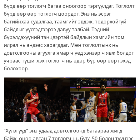
бүрд өөр тоглогч багаа оноогоор тэргүүлдэг. Тоглолт
бүрд өөр өөр тоглогч цоордог. Энэ нь эсрэг
багийнхаа судалгаа, таамгийг эвдэж, тодорхойгүй
байдлыг үүсгэдгээрээ давуу талбай. Тэдний
бүрэлдэхүүний тэнцвэртэй байдлын хамгийн том
илрэл нь эндээс харагддаг. Мөн тоглолтынх нь
довтолгооны агуулга ямар ч үед хэнээр ч явж болдог
учраас түшиглэх тоглогч нь өдөр бүр өөр өөр гэхэд
болохоор…
“Хүлэгүүд” энэ удаад довтолгоонд багаараа жигд
байж, оноо авсан 7 тоглогч нь бүгд 50 болон түүнээс