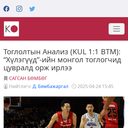
Тоглолтын Анализ (KUL 1:1 BTM):
“Хүлэгүүд”-ийн монгол тоглогчид
цувралд орж ирлээ
САГСАН БӨМБӨГ
Нийтлэгч:
Д. Бямбажаргал
2025-04-24 15:45