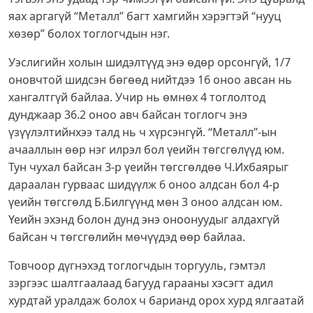
яах аргагүй “Металл” багт хамгийн хэрэгтэй “нууц
хөзөр” болох тоглогчдын нэг.
Уэслигийн холын шидэлтүүд энэ өдөр орсонгүй, 1/7
оновчтой шидсэн бөгөөд нийтдээ 16 оноо авсан нь
хангалтгүй байлаа. Учир нь өмнөх 4 тоглолтод
дунджаар 36.2 оноо авч байсан тоглогч энэ
үзүүлэлтийнхээ талд нь ч хүрсэнгүй. “Металл”-ын
ачааллын өөр нэг илрэл бол үеийн төгсгөлүүд юм.
Тун чухал байсан 3-р үеийн төгсгөлдөө Ч.Ихбаярыг
дараалан гурваас шидүүлж 6 оноо алдсан бол 4-р
үеийн төгсгөлд Б.Билгүүнд мөн 3 оноо алдсан юм.
Үеийн эхэнд болон дунд энэ оноонуудыг алдахгүй
байсан ч төгсгөлийн мөчүүдэд өөр байлаа.
Товчоор дүгнэхэд тоглогчдын торгууль, гэмтэл
зэргээс шалтгаалаад багууд гарааны хэсэгт адил
хурдтай уралдаж болох ч барианд орох хурд ялгаатай