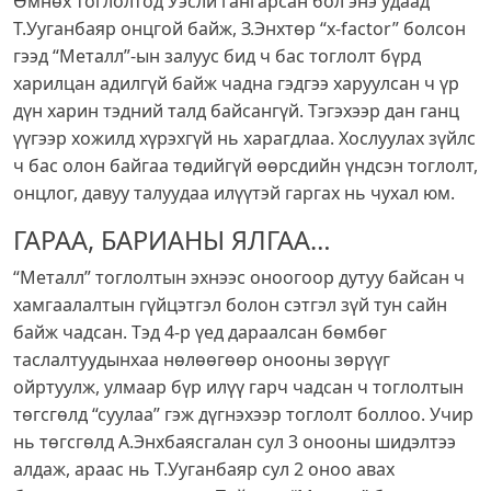
Өмнөх тоглолтод Уэсли гангарсан бол энэ удаад
Т.Ууганбаяр онцгой байж, З.Энхтөр “x-factor” болсон
гээд “Металл”-ын залуус бид ч бас тоглолт бүрд
харилцан адилгүй байж чадна гэдгээ харуулсан ч үр
дүн харин тэдний талд байсангүй. Тэгэхээр дан ганц
үүгээр хожилд хүрэхгүй нь харагдлаа. Хослуулах зүйлс
ч бас олон байгаа төдийгүй өөрсдийн үндсэн тоглолт,
онцлог, давуу талуудаа илүүтэй гаргах нь чухал юм.
ГАРАА, БАРИАНЫ ЯЛГАА…
“Металл” тоглолтын эхнээс оноогоор дутуу байсан ч
хамгаалалтын гүйцэтгэл болон сэтгэл зүй тун сайн
байж чадсан. Тэд 4-р үед дараалсан бөмбөг
таслалтуудынхаа нөлөөгөөр онооны зөрүүг
ойртуулж, улмаар бүр илүү гарч чадсан ч тоглолтын
төгсгөлд “суулаа” гэж дүгнэхээр тоглолт боллоо. Учир
нь төгсгөлд А.Энхбаясгалан сул 3 онооны шидэлтээ
алдаж, араас нь Т.Ууганбаяр сул 2 оноо авах