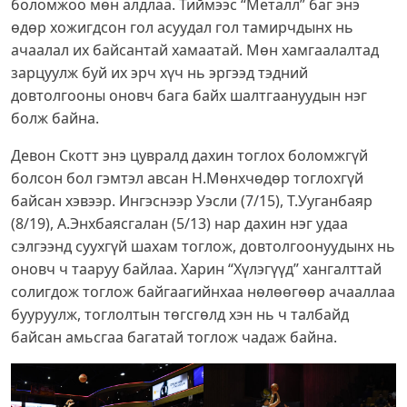
боломжоо мөн алдлаа. Тиймээс “Металл” баг энэ
өдөр хожигдсон гол асуудал гол тамирчдынх нь
ачаалал их байсантай хамаатай. Мөн хамгаалалтад
зарцуулж буй их эрч хүч нь эргээд тэдний
довтолгооны оновч бага байх шалтгаануудын нэг
болж байна.
Девон Скотт энэ цувралд дахин тоглох боломжгүй
болсон бол гэмтэл авсан Н.Мөнхчөдөр тоглохгүй
байсан хэвээр. Ингэснээр Уэсли (7/15), Т.Ууганбаяр
(8/19), А.Энхбаясгалан (5/13) нар дахин нэг удаа
сэлгээнд суухгүй шахам тоглож, довтолгоонуудынх нь
оновч ч тааруу байлаа. Харин “Хүлэгүүд” хангалттай
солигдож тоглож байгаагийнхаа нөлөөгөөр ачааллаа
бууруулж, тоглолтын төгсгөлд хэн нь ч талбайд
байсан амьсгаа багатай тоглож чадаж байна.