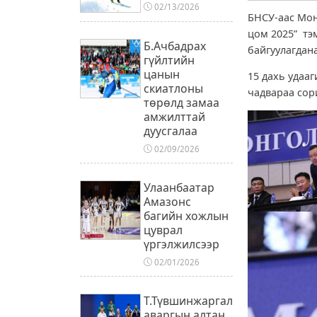
02/13/2026
БНСУ-аас Мон
цом 2025” тэ
Б.Ачбадрах
байгуулагдан
гүйлтийн
цанын
15 дахь удаа
скиатлоны
чадвараа сор
төрөлд замаа
амжилттай
дуусгалаа
02/09/2026
Улаанбаатар
Амазонс
багийн хожлын
цуврал
үргэлжилсээр
02/01/2026
Т.Түвшинжаргал
аваргын алтан