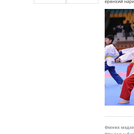
ерөнхий нари
Post
Өмнөх мэдээ
“Монголын бие