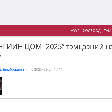
НҮҮР
ХОЛБООД
ТАМ
ГИЙН ЦОМ -2025” тэмцээний н
о
Д. Бямбажаргал
2025-09-24 17:11