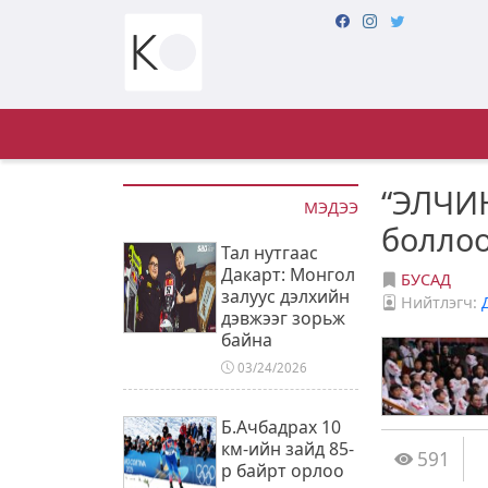
“ЭЛЧИН
МЭДЭЭ
болло
Тал нутгаас
Дакарт: Монгол
БУСАД
залуус дэлхийн
Нийтлэгч:
дэвжээг зорьж
байна
03/24/2026
Б.Ачбадрах 10
км-ийн зайд 85-
591
р байрт орлоо