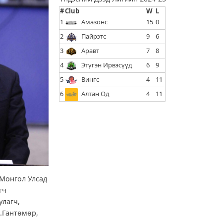
#
Club
W
L
1
Амазонс
15
0
2
Пайрэтс
9
6
3
Аравт
7
8
4
Этүгэн Ирвэсүүд
6
9
5
Вингс
4
11
6
Алтан Од
4
11
 Монгол Улсад
гч
улагч,
Д.Гантөмөр,