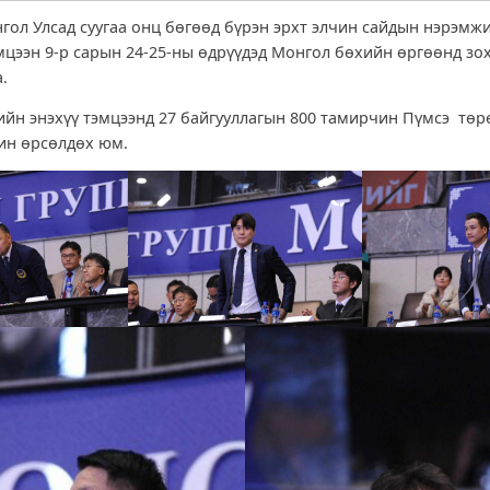
гол Улсад суугаа онц бөгөөд бүрэн эрхт элчин сайдын нэрэмж
мцээн 9-р сарын 24-25-ны өдрүүдэд Монгол бөхийн өргөөнд зо
а.
гийн энэхүү тэмцээнд 27 байгууллагын 800 тамирчин Пүмсэ төр
ин өрсөлдөх юм.