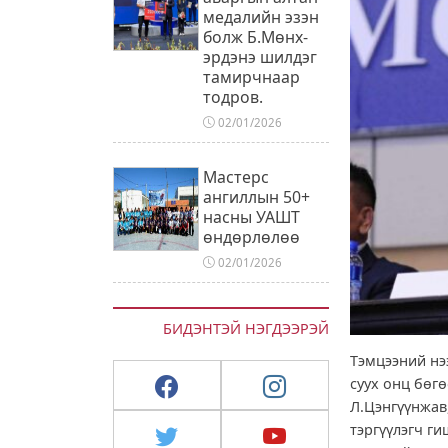
медалийн эзэн
болж Б.Мөнх-
эрдэнэ шилдэг
тамирчнаар
тодров.
02/01/2026
Мастерс
ангиллын 50+
насны УАШТ
өндөрлөлөө
02/01/2026
БИДЭНТЭЙ НЭГДЭЭРЭЙ
Тэмцээний нэ
суух онц бөг
Л.Цэнгүүнжав,
тэргүүлэгч ги