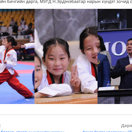
йн бичгийн дарга, МУГД Н.Эрдэнэбаатар нарын хүндэт зочид 
:
Дара
 бялдар, спортын шинжлэх ухааны
Дакар Ралли уралдааны ЭТ