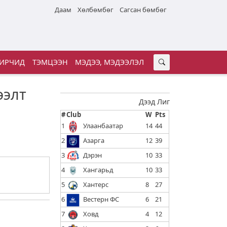
Даам
Хөлбөмбөг
Сагсан бөмбөг
ИРЧИД
ТЭМЦЭЭН
МЭДЭЭ, МЭДЭЭЛЭЛ
ээлт
Дээд Лиг
#
Club
W
Pts
1
Улаанбаатар
14
44
2
Азарга
12
39
3
Дэрэн
10
33
4
Хангарьд
10
33
5
Хантерс
8
27
6
Вестерн ФС
6
21
7
Ховд
4
12