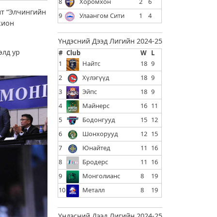
8
Хоромхон
2
6
ит “Элчингийн
9
Улаангом Сити
1
4
хион
Үндэсний Дээд Лигийн 2024-25
өлд ур
#
Club
W
L
1
Найтс
18
9
2
Хүлэгүүд
18
9
3
Эйпс
18
9
4
Майнерс
16
11
5
Бодонгууд
15
12
6
Шонхорууд
12
15
7
Юнайтед
11
16
8
Бродерс
11
16
9
Монголианс
8
19
10
Металл
8
19
Үндэсний Дээд Лигийн 2024-25