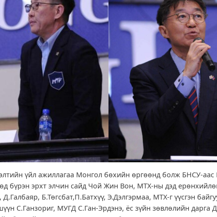
элтийн үйл ажиллагаа Монгол бөхийн өргөөнд болж БНСУ-аас
өөд бүрэн эрхт элчин сайд Чой Жин Вон, МТХ-ны дэд ерөнхийлө
 Д.Галбаяр, Б.Төгсбат,П.Батхүү, Э.Дэлгэрмаа, МТХ-г үүсгэн байгу
шүүн С.Ганзориг, МУГД С.Ган-Эрдэнэ, ёс зүйн зөвлөлийн дарга 