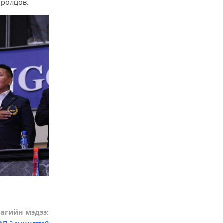
оролцов.
агийн мэдээ:
АП-3 амжилттай