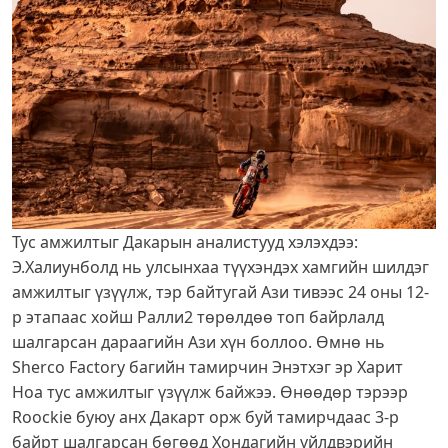
Тус амжилтыг Дакарын аналистууд хэлэхдээ:
Э.Халиунболд нь улсынхаа түүхэндэх хамгийн шилдэг
амжилтыг үзүүлж, тэр байтугай Ази тивээс 24 оны 12-
р этапаас хойш Ралли2 төрөлдөө топ байрлалд
шалгарсан дараагийн Ази хүн боллоо. Өмнө нь
Sherco Factory багийн тамирчин Энэтхэг эр Харит
Ноа тус амжилтыг үзүүлж байжээ. Өнөөдөр тэрээр
Roockie буюу анх Дакарт орж буй тамирчдаас 3-р
байрт шалгарсан бөгөөд Хондагийн үйлдвэрийн