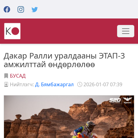
Дакар Ралли уралдааны ЭТАП-3
амжилттай өндөрлөлөө
БУСАД
Нийтлэгч:
Д. Бямбажаргал
2026-01-07 07:39