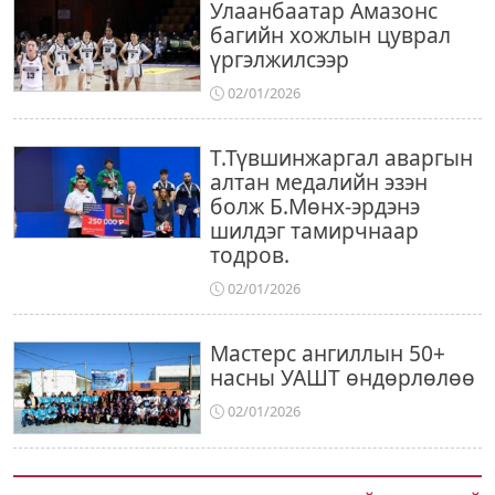
Улаанбаатар Амазонс
багийн хожлын цуврал
үргэлжилсээр
02/01/2026
Т.Түвшинжаргал аваргын
алтан медалийн эзэн
болж Б.Мөнх-эрдэнэ
шилдэг тамирчнаар
тодров.
02/01/2026
Мастерс ангиллын 50+
насны УАШТ өндөрлөлөө
02/01/2026