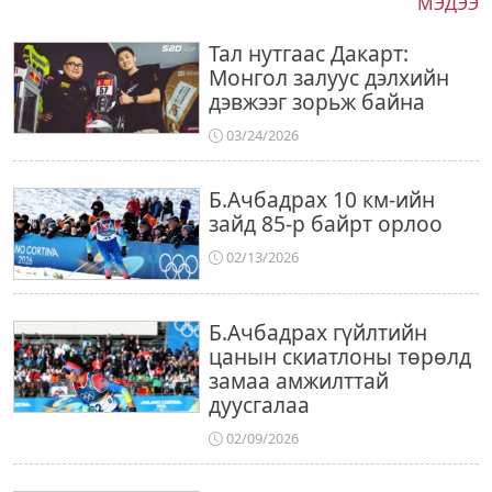
МЭДЭЭ
Тал нутгаас Дакарт:
Монгол залуус дэлхийн
дэвжээг зорьж байна
03/24/2026
Б.Ачбадрах 10 км-ийн
зайд 85-р байрт орлоо
02/13/2026
Б.Ачбадрах гүйлтийн
цанын скиатлоны төрөлд
замаа амжилттай
дуусгалаа
02/09/2026