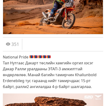
351
National Pride
Тал Нутгаас Дакарт төслийн хамгийн оргил хэсэг
Дакар Ралли уралдааны ЭТАП-3 амжилттай
өндөрлөлөө. Манай багийн тамирчин Khaliunbold
Erdenebileg тус гараанд нийт тамирчдаас 15-рт
байрт, ралли2 ангилалдаа 4-р байрт шалгарлаа.