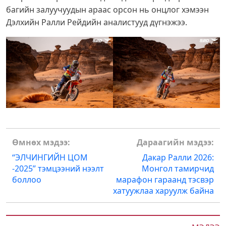
багийн залуучуудын араас орсон нь онцлог хэмээн
Дэлхийн Ралли Рейдийн аналистууд дүгнэжээ.
Post
Өмнөх мэдээ:
Дараагийн мэдээ:
navigation
“ЭЛЧИНГИЙН ЦОМ
Дакар Ралли 2026:
-2025” тэмцээний нээлт
Монгол тамирчид
боллоо
марафон гараанд тэсвэр
хатуужлаа харуулж байна