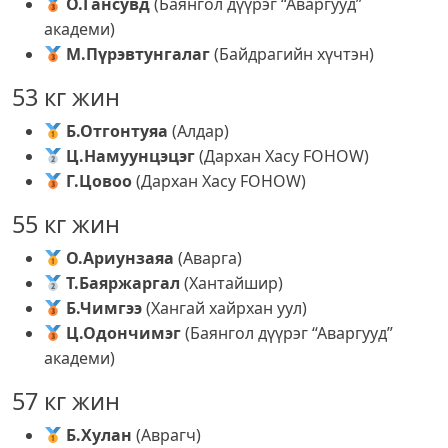
О.Гансувд
(Баянгол дүүрэг “Аваргууд”
академи)
М.Пүрэвтунгалаг
(Байдрагийн хүчтэн)
53 кг жин
Б.Отгонтуяа
(Алдар)
Ц.Намуунцэцэг
(Дархан Хасу FOHOW)
Г.Цовоо
(Дархан Хасу FOHOW)
55 кг жин
О.Ариунзаяа
(Аварга)
Т.Баяржаргал
(Хантайшир)
Б.Чимгээ
(Хангай хайрхан уул)
Ц.Одончимэг
(Баянгол дүүрэг “Аваргууд”
академи)
57 кг жин
Б.Хулан
(Аврагч)