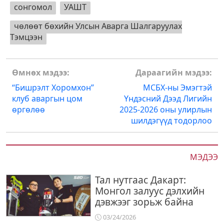
сонгомол
УАШТ
чөлөөт бөхийн Улсын Аварга Шалгаруулах
Тэмцээн
Post
Өмнөх мэдээ:
Дараагийн мэдээ:
navigation
“Бишрэлт Хоромхон”
МСБХ-ны Эмэгтэй
клуб аваргын цом
Үндэсний Дээд Лигийн
өргөлөө
2025-2026 оны улирлын
шилдэгүүд тодорлоо
МЭДЭЭ
Тал нутгаас Дакарт:
Монгол залуус дэлхийн
дэвжээг зорьж байна
03/24/2026