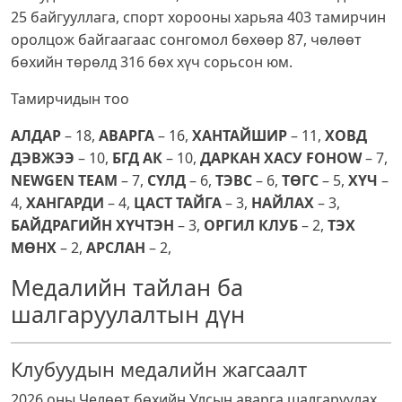
25 байгууллага, спорт хорооны харьяа 403 тамирчин
оролцож байгаагаас сонгомол бөхөөр 87, чөлөөт
бөхийн төрөлд 316 бөх хүч сорьсон юм.
Тамирчидын тоо
АЛДАР
– 18,
АВАРГА
– 16,
ХАНТАЙШИР
– 11,
ХОВД
ДЭВЖЭЭ
– 10,
БГД АК
– 10,
ДАРКАН ХАСУ FOHOW
– 7,
NEWGEN TEAM
– 7,
СҮЛД
– 6,
ТЭВС
– 6,
ТѲГС
– 5,
ХҮЧ
–
4,
ХАНГАРДИ
– 4,
ЦАСТ ТАЙГА
– 3,
НАЙЛАХ
– 3,
БАЙДРАГИЙН ХҮЧТЭН
– 3,
ОРГИЛ КЛУБ
– 2,
ТЭХ
МѲНХ
– 2,
АРСЛАН
– 2,
Медалийн тайлан ба
шалгаруулалтын дүн
Клубуудын медалийн жагсаалт
2026 оны Челөөт бөхийн Улсын аварга шалгаруулах