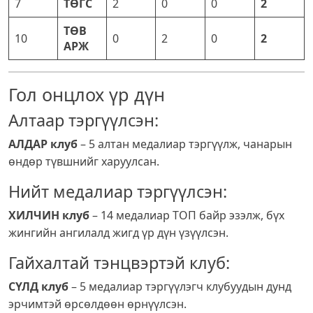
7
ТӨГС
2
0
0
2
ТӨВ
10
0
2
0
2
АРЖ
Гол онцлох үр дүн
Алтаар тэргүүлсэн:
АЛДАР клуб
– 5 алтан медалиар тэргүүлж, чанарын
өндөр түвшнийг харуулсан.
Нийт медалиар тэргүүлсэн:
ХИЛЧИН клуб
– 14 медалиар ТОП байр эзэлж, бүх
жингийн ангилалд жигд үр дүн үзүүлсэн.
Гайхалтай тэнцвэртэй клуб:
СҮЛД клуб
– 5 медалиар тэргүүлэгч клубуудын дунд
эрчимтэй өрсөлдөөн өрнүүлсэн.