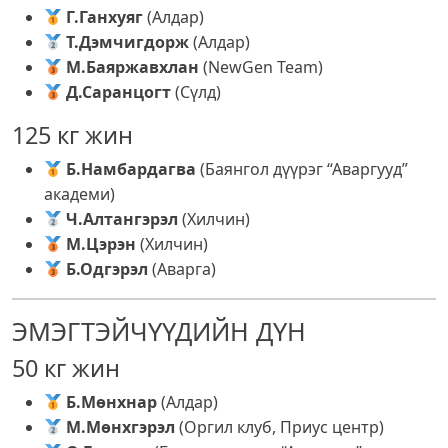
Г.Ганхуяг
(Алдар)
Т.Дэмчигдорж
(Алдар)
М.Баяржавхлан
(NewGen Team)
Д.Саранцогт
(Сүлд)
125 кг жин
Б.Намбардагва
(Баянгол дүүрэг “Аваргууд”
академи)
Ч.Алтангэрэл
(Хилчин)
М.Цэрэн
(Хилчин)
Б.Одгэрэл
(Аварга)
ЭМЭГТЭЙЧҮҮДИЙН ДҮН
50 кг жин
Б.Мөнхнар
(Алдар)
М.Мөнхгэрэл
(Оргил клуб, Приус центр)