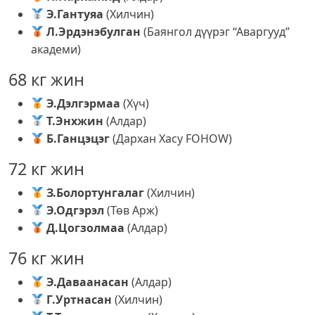
Э.Гантуяа
(Хилчин)
Л.Эрдэнэбулган
(Баянгол дүүрэг “Аваргууд”
академи)
68 кг жин
Э.Дэлгэрмаа
(Хүч)
Т.Энхжин
(Алдар)
Б.Ганцэцэг
(Дархан Хасу FOHOW)
72 кг жин
З.Болортунгалаг
(Хилчин)
Э.Одгэрэл
(Төв Арж)
Д.Цогзолмаа
(Алдар)
76 кг жин
Э.Даваанасан
(Алдар)
Г.Уртнасан
(Хилчин)