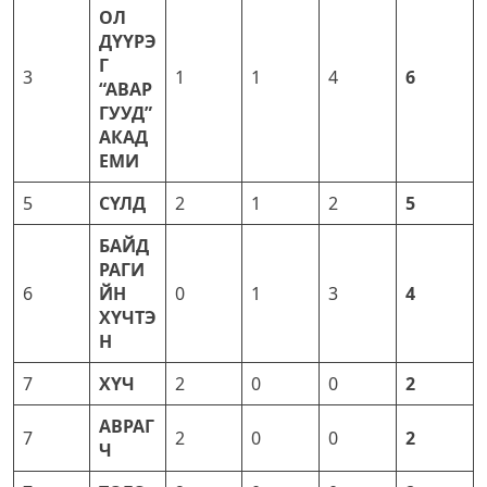
ОЛ
ДҮҮРЭ
Г
3
1
1
4
6
“АВАР
ГУУД”
АКАД
ЕМИ
5
СҮЛД
2
1
2
5
БАЙД
РАГИ
6
ЙН
0
1
3
4
ХҮЧТЭ
Н
7
ХҮЧ
2
0
0
2
АВРАГ
7
2
0
0
2
Ч