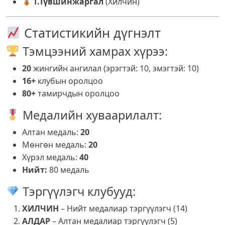
Т.Түвшинжаргал
(Хилчин)
Статистикийн дүгнэлт
Тэмцээний хамрах хүрээ:
20
жингийн ангилал (эрэгтэй: 10, эмэгтэй: 10)
16+
клубын оролцоо
80+
тамирчдын оролцоо
Медалийн хуваарилалт:
Алтан медаль:
20
Мөнгөн медаль:
20
Хүрэл медаль:
40
Нийт:
80 медаль
Тэргүүлэгч клубууд:
ХИЛЧИН
– Нийт медалиар тэргүүлэгч (14)
АЛДАР
– Алтан медалиар тэргүүлэгч (5)