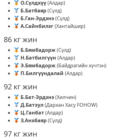
О.Сүлдхүү
(Алдар)
Б.Батбаяр
(Сүлд)
Б.Ган-Эрдэнэ
(Сүлд)
А.Сайнбилэг
(Хантайшир)
86 кг жин
Б.Бямбадорж
(Сүлд)
Н.Батбилгүүн
(Алдар)
Э.Бямбадорж
(Байдрагийн хүчтэн)
П.Билгүүндалай
(Алдар)
92 кг жин
Б.Бат-Эрдэнэ
(Хилчин)
Д.Батзул
(Дархан Хасу FOHOW)
Ц.Ганбат
(Алдар)
З.Анхбаяр
(Сүлд)
97 кг жин