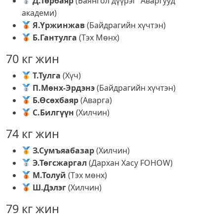
Д.Төрбаяр
(Баянгол дүүрэг “Аваргууд”
академи)
Я.Үржинжав
(Байдрагийн хүчтэн)
Б.Гантулга
(Тэх Мөнх)
70 кг жин
Т.Тулга
(Хүч)
П.Мөнх-Эрдэнэ
(Байдрагийн хүчтэн)
Б.Өсөхбаяр
(Аварга)
С.Билгүүн
(Хилчин)
74 кг жин
З.Сумъяабазар
(Хилчин)
Э.Төгсжаргал
(Дархан Хасу FOHOW)
М.Толуй
(Тэх мөнх)
Ш.Дэлэг
(Хилчин)
79 кг жин