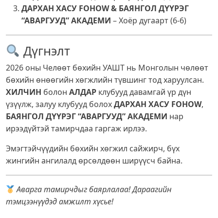
ДАРХАН ХАСУ FOHOW & БАЯНГОЛ ДҮҮРЭГ
“АВАРГУУД” АКАДЕМИ
– Хоёр дугаарт (6-6)
Дүгнэлт
2026 оны Челөөт бөхийн УАШТ нь Монголын чөлөөт
бөхийн өнөөгийн хөгжлийн түвшинг тод харуулсан.
ХИЛЧИН
болон
АЛДАР
клубууд давамгай үр дүн
үзүүлж, залуу клубууд болох
ДАРХАН ХАСУ FOHOW
,
БАЯНГОЛ ДҮҮРЭГ “АВАРГУУД” АКАДЕМИ
нар
ирээдүйтэй тамирчдаа гаргаж ирлээ.
Эмэгтэйчүүдийн бөхийн хөгжил сайжирч, бүх
жингийн ангилалд өрсөлдөөн ширүүсч байна.
Аварга тамирчдыг баярлалаа! Дараагийн
тэмцээнүүдэд амжилт хүсье!