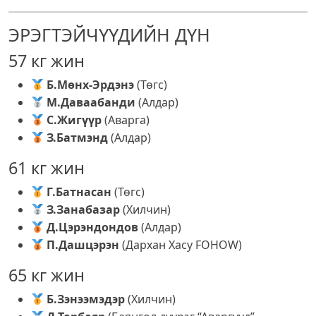
ЭРЭГТЭЙЧҮҮДИЙН ДҮН
57 кг жин
Б.Мөнх-Эрдэнэ
(Төгс)
М.Даваабанди
(Алдар)
С.Жигүүр
(Аварга)
З.Батмэнд
(Алдар)
61 кг жин
Г.Батнасан
(Төгс)
З.Занабазар
(Хилчин)
Д.Цэрэндондов
(Алдар)
П.Дашцэрэн
(Дархан Хасу FOHOW)
65 кг жин
Б.Зэнээмэдэр
(Хилчин)