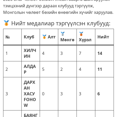
тэмцээний дүнгээр дараах клубууд тэргүүлж,
Монголын чөлөөт бөхийн өнөөгийн хүчийг харуулав.
Нийт медалиар тэргүүлсэн клубууд:
№
Клуб
Алт
Нийт
Мөнгө
Хүрэл
ХИЛЧ
1
4
3
7
14
ИН
АЛДА
2
5
2
4
11
Р
ДАРХ
АН
3
ХАСУ
0
3
3
6
FOHO
W
БАЯНГ