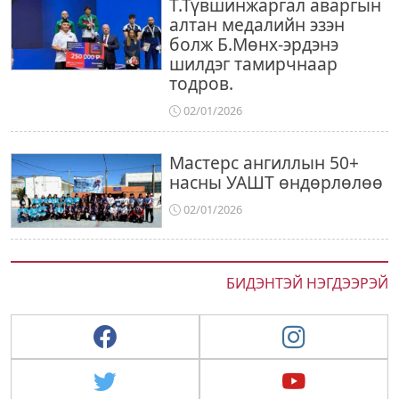
Т.Түвшинжаргал аваргын
алтан медалийн эзэн
болж Б.Мөнх-эрдэнэ
шилдэг тамирчнаар
тодров.
02/01/2026
Мастерс ангиллын 50+
насны УАШТ өндөрлөлөө
02/01/2026
БИДЭНТЭЙ НЭГДЭЭРЭЙ