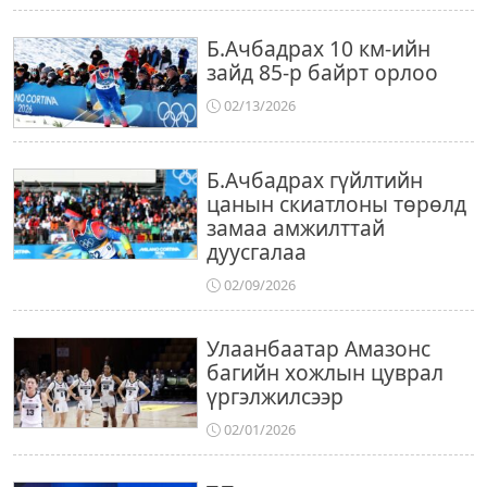
Б.Ачбадрах 10 км-ийн
зайд 85-р байрт орлоо
02/13/2026
Б.Ачбадрах гүйлтийн
цанын скиатлоны төрөлд
замаа амжилттай
дуусгалаа
02/09/2026
Улаанбаатар Амазонс
багийн хожлын цуврал
үргэлжилсээр
02/01/2026