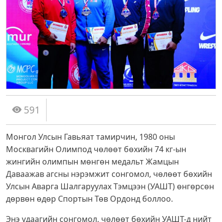
591
Монгол Улсын Гавьяат тамирчин, 1980 оны
Москвагийн Олимпод чөлөөт бөхийн 74 кг-ын
жингийн олимпын мөнгөн медальт Жамцын
Даваажав агсны нэрэмжит сонгомол, чөлөөт бөхийн
Улсын Аварга Шалгаруулах Тэмцээн (УАШТ) өнгөрсөн
дөрвөн өдөр Спортын Төв Ордонд боллоо.
Энэ удаагийн сонгомол, чөлөөт бөхийн УАШТ-д нийт