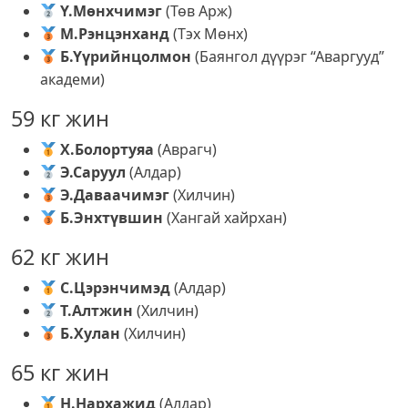
Ү.Мөнхчимэг
(Төв Арж)
М.Рэнцэнханд
(Тэх Мөнх)
Б.Үүрийнцолмон
(Баянгол дүүрэг “Аваргууд”
академи)
59 кг жин
Х.Болортуяа
(Аврагч)
Э.Саруул
(Алдар)
Э.Даваачимэг
(Хилчин)
Б.Энхтүвшин
(Хангай хайрхан)
62 кг жин
С.Цэрэнчимэд
(Алдар)
Т.Алтжин
(Хилчин)
Б.Хулан
(Хилчин)
65 кг жин
Н.Нархажид
(Алдар)