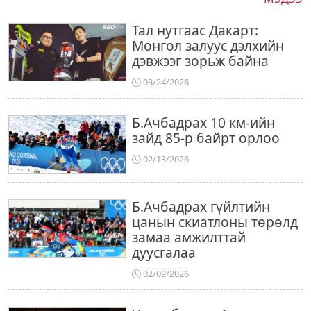
Тал нутгаас Дакарт:
Монгол залуус дэлхийн
дэвжээг зорьж байна
03/24/2026
Б.Ачбадрах 10 км-ийн
зайд 85-р байрт орлоо
02/13/2026
Б.Ачбадрах гүйлтийн
цанын скиатлоны төрөлд
замаа амжилттай
дуусгалаа
02/09/2026