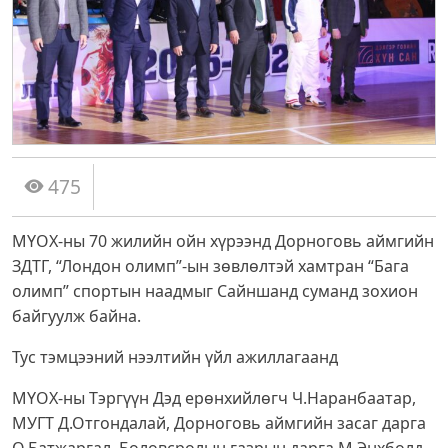
475
МҮОХ-ны 70 жилийн ойн хүрээнд Дорноговь аймгийн
ЗДТГ, “Лондон олимп”-ын зөвлөлтэй хамтран “Бага
олимп” спортын наадмыг Сайншанд суманд зохион
байгуулж байна.
Тус тэмцээний нээлтийн үйл ажиллагаанд
МҮОХ-ны Тэргүүн Дэд ерөнхийлөгч Ч.Наранбаатар,
МУГТ Д.Отгондалай, Дорноговь аймгийн засаг дарга
О.Батжаргал, Боловсролын газрын дарга М.Энхболд,