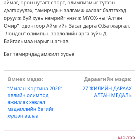
аймаг, орон нутагт спорт, олимпизмыг түгээн
дэлгэрүүлэх, тамирчдын залгамж халааг бэлтгэхэд
оруулж буй хувь нэмрийг үнэлж МҮОХ-ны “Алтан
Очир” одонгоор Аймгийн Засаг дарга О.Батжаргал,
“Лондон” олимпын зөвлөлийн арга зүйч Д.
Байгальмаа нарыг шагнав.
Баг тамирчдад амжилт хүсье
Post
Өмнөх мэдээ:
Дараагийн мэдээ:
navigation
“Милан-Кортина 2026”
27 ЖИЛИЙН ДАРААХ
өвлийн олимпод
АЛТАН МЕДАЛЬ
ажиллах хэвлэл
мэдээллийн багийг
хүлээн авлаа
МЭДЭЭ