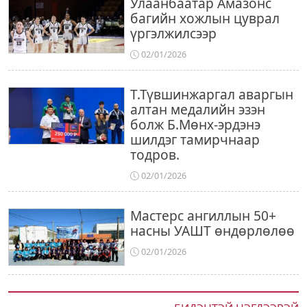
Улаанбаатар Амазонс
багийн хожлын цуврал
үргэлжилсээр
02/01/2026
Т.Түвшинжаргал аваргын
алтан медалийн эзэн
болж Б.Мөнх-эрдэнэ
шилдэг тамирчнаар
тодров.
02/01/2026
Мастерс ангиллын 50+
насны УАШТ өндөрлөлөө
02/01/2026