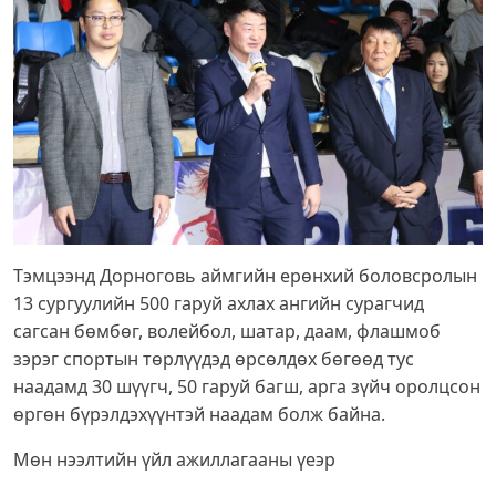
Тэмцээнд Дорноговь аймгийн ерөнхий боловсролын
13 сургуулийн 500 гаруй ахлах ангийн сурагчид
сагсан бөмбөг, волейбол, шатар, даам, флашмоб
зэрэг спортын төрлүүдэд өрсөлдөх бөгөөд тус
наадамд 30 шүүгч, 50 гаруй багш, арга зүйч оролцсон
өргөн бүрэлдэхүүнтэй наадам болж байна.
Мөн нээлтийн үйл ажиллагааны үеэр