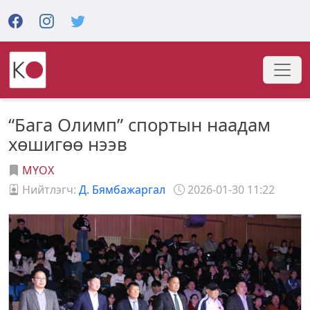
“Бага Олимп” спортын наадам
хөшигөө нээв
МҮОХ
Нийтлэгч:
Д. Бямбажаргал
2026-01-30 11:22