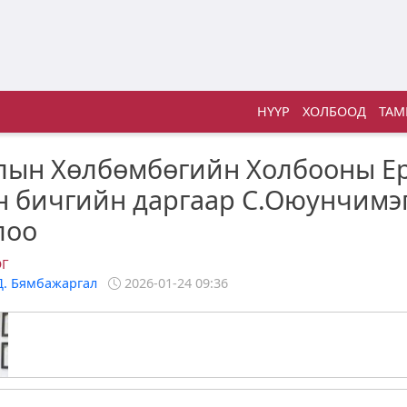
НҮҮР
ХОЛБООД
ТАМ
лын Хөлбөмбөгийн Холбооны Е
 бичгийн даргаар С.Оюунчимэ
лоо
ӨГ
Д. Бямбажаргал
2026-01-24 09:36