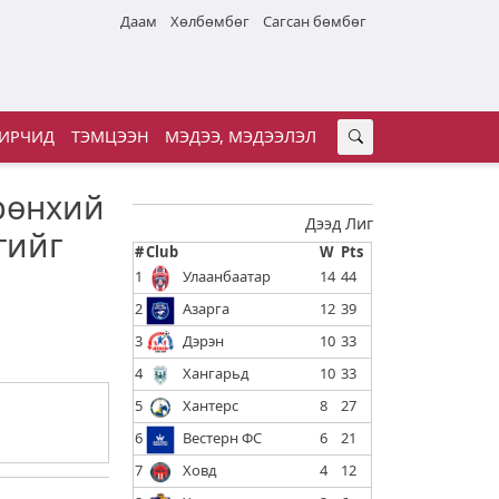
Даам
Хөлбөмбөг
Сагсан бөмбөг
ИРЧИД
ТЭМЦЭЭН
МЭДЭЭ, МЭДЭЭЛЭЛ
рөнхий
Дээд Лиг
гийг
#
Club
W
Pts
1
Улаанбаатар
14
44
2
Азарга
12
39
3
Дэрэн
10
33
4
Хангарьд
10
33
5
Хантерс
8
27
6
Вестерн ФС
6
21
7
Ховд
4
12