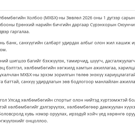
бөмбөгийн Холбоо (МХБХ)-ны Зөвлөл 2026 оны 1 дүгээр сарын
лбооны Ерөнхий нарийн бичгийн даргаар Сүрэнхорын Оюунчи
вэр гаргалаа.
нь банк, санхүүгийн салбарт удирдах албыг олон жил хашиж и
юм.
сний шигшээ багийг бэхжүүлэх, тамирчид, шүүгч, дасгалжуулаг
өөц бэлтгэл, хөлбөмбөгийн хөгжилд хамтын ажиллагаа, харилц
ухалчлан МХБХ-ны эрхэм зорилгын төлөө энэхүү хариуцлагатай
лга баттай, санхүү удирдлагын зөв бодлогоор манлайлан ажилл
гол Улсад хөлбөмбөгийн спортыг олон нийтэд хүртээмжтэй бо
гтэй хөлбөмбөгийг дэлгэрүүлэх, хөлбөмбөгөөр дамжуулан хүүхэ
боловсролд хувь нэмэр оруулах, ирээдүй хойч үед хөрөнгө ору
өгжүүлэхийг онцоллоо.