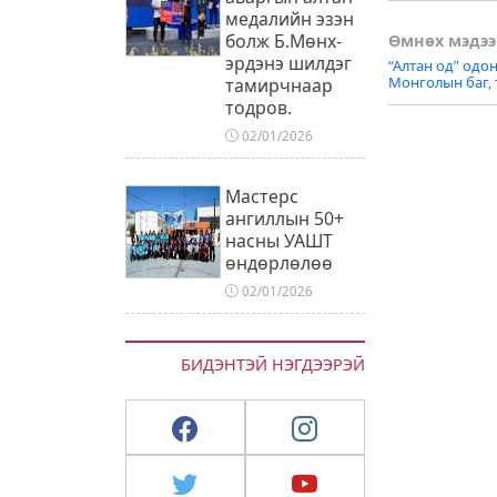
медалийн эзэн
Post
болж Б.Мөнх-
Өмнөх мэдээ
эрдэнэ шилдэг
“Алтан од” одон
naviga
Монголын баг,
тамирчнаар
тодров.
02/01/2026
Мастерс
ангиллын 50+
насны УАШТ
өндөрлөлөө
02/01/2026
БИДЭНТЭЙ НЭГДЭЭРЭЙ