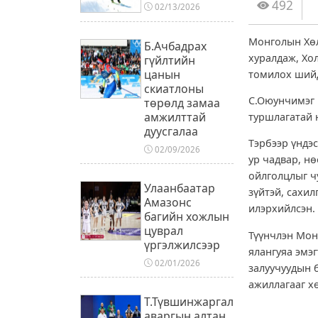
492
02/13/2026
Монголын Хөл
Б.Ачбадрах
хуралдаж, Хо
гүйлтийн
цанын
томилох шийд
скиатлоны
С.Оюунчимэг 
төрөлд замаа
амжилттай
туршлагатай 
дуусгалаа
Тэрбээр үндэ
02/09/2026
ур чадвар, н
ойлголцлыг ч
Улаанбаатар
зүйтэй, сахи
Амазонс
илэрхийлсэн.
багийн хожлын
цуврал
Түүнчлэн Мон
үргэлжилсээр
ялангуяа эмэ
02/01/2026
залуучуудын 
ажиллагааг х
Т.Түвшинжаргал
аваргын алтан