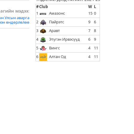
#
Club
W
L
агийн мэдээ:
1
Амазонс
15
0
ын Улсын аварга
2
Пайрэтс
9
6
ээн өндөрлөлөө
3
Аравт
7
8
4
Этүгэн Ирвэсүүд
6
9
5
Вингс
4
11
6
Алтан Од
4
11