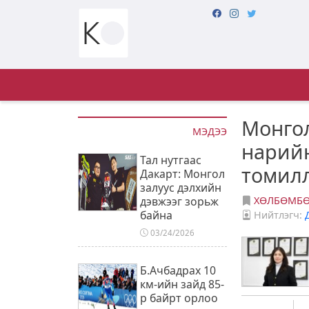
Монго
МЭДЭЭ
нарийн
Тал нутгаас
томил
Дакарт: Монгол
залуус дэлхийн
дэвжээг зорьж
ХӨЛБӨМБ
байна
Нийтлэгч:
03/24/2026
Б.Ачбадрах 10
км-ийн зайд 85-
р байрт орлоо