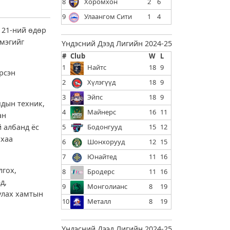
8
Хоромхон
2
6
9
Улаангом Сити
1
4
 21-ний өдөр
мэгийг
Үндэсний Дээд Лигийн 2024-25
#
Club
W
L
1
Найтс
18
9
рсэн
2
Хүлэгүүд
18
9
3
Эйпс
18
9
чдын техник,
4
Майнерс
16
11
ан
5
Бодонгууд
15
12
 албанд ёс
ахаа
6
Шонхорууд
12
15
7
Юнайтед
11
16
лгох,
8
Бродерс
11
16
д,
9
Монголианс
8
19
улах хамтын
10
Металл
8
19
Үндэсний Дээд Лигийн 2024-25