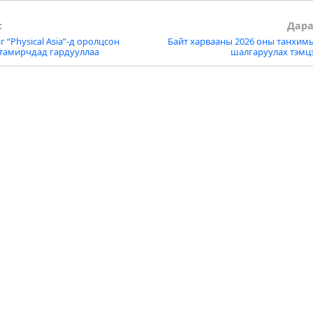
:
Дара
г “Physical Asia”-д оролцсон
Байт харвааны 2026 оны танхим
tion
 тамирчдад гардууллаа
шалгаруулах тэмц