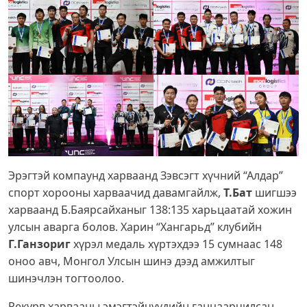
Эрэгтэй компаунд харваанд Зэвсэгт хүчний “Алдар”
спорт хорооны харваачид давамгайлж,
Т.Бат
шигшээ
харваанд Б.Баярсайханыг 138:135 харьцаатай хожин
улсын аварга болов. Харин “Хангарьд” клубийн
Г.Ганзориг
хүрэл медаль хүртэхдээ 15 сумнаас 148
оноо авч, Монгол Улсын шинэ дээд амжилтыг
шинэчлэн тогтоолоо.
Рекурв харвааны эмэгтэйчүүдийн ганцаарчилсан