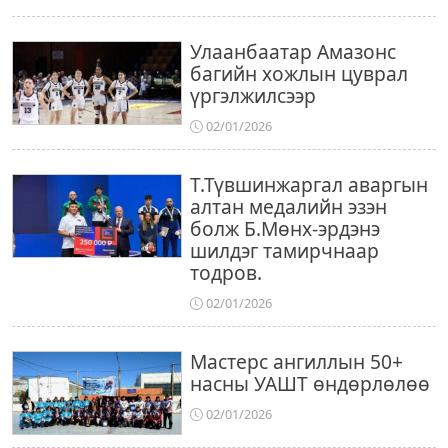
Улаанбаатар Амазонс
багийн хожлын цуврал
үргэлжилсээр
02/01/2026
Т.Түвшинжаргал аваргын
алтан медалийн эзэн
болж Б.Мөнх-эрдэнэ
шилдэг тамирчнаар
тодров.
02/01/2026
Мастерс ангиллын 50+
насны УАШТ өндөрлөлөө
02/01/2026