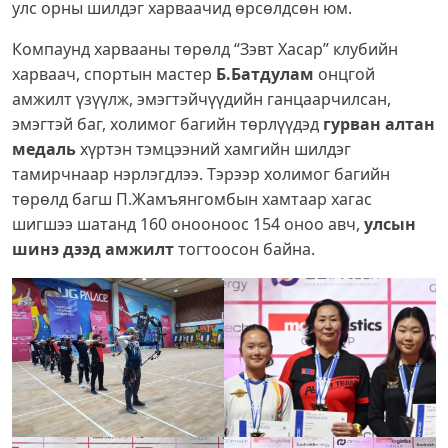
улс орны шилдэг харваачид өрсөлдсөн юм.
Компаунд харвааны төрөлд “Зэвт Хасар” клубийн
харваач, спортын мастер
Б.Батдулам
онцгой
амжилт үзүүлж, эмэгтэйчүүдийн ганцаарчилсан,
эмэгтэй баг, холимог багийн төрлүүдэд
гурван алтан
медаль
хүртэн тэмцээний хамгийн шилдэг
тамирчнаар нэрлэгдлээ. Тэрээр холимог багийн
төрөлд багш П.Жамъянгомбын хамтаар хагас
шигшээ шатанд 160 онооноос 154 оноо авч,
улсын
шинэ дээд амжилт
тогтоосон байна.