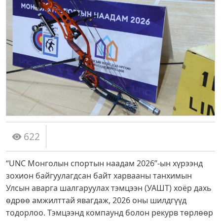
622
“UNC Монголын спортын наадам 2026”-ын хүрээнд
зохион байгуулагдсан байт харвааны танхимын
Улсын аварга шалгаруулах тэмцээн (УАШТ) хоёр дахь
өдрөө амжилттай явагдаж, 2026 оны шилдгүүд
тодорлоо. Тэмцээнд компаунд болон рекурв төрлөөр