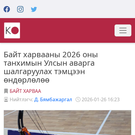
Байт харвааны 2026 оны
танхимын Улсын аварга
шалгаруулах тэмцээн
өндөрлөлөө
БАЙТ ХАРВАА
Нийтлэгч:
Д. Бямбажаргал
2026-01-26 16:23