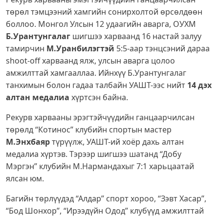
төрөл тэмцээний хамгийн сонирхолтой өрсөлдөөн
боллоо. Монгол Улсын 12 удаагийн аварга, ОУХМ
Б.Урантунгалаг
шигшээ харваанд 16 настай залуу
тамирчин
М.Уранбилэгтэй
5:5-аар тэнцсэний дараа
shoot-off харваанд ялж, улсын аварга цолоо
амжилттай хамгааллаа. Ийнхүү Б.Урантунгалаг
танхимын болон гадаа талбайн УАШТ-ээс нийт
14 дэх
алтан медалиа
хүртсэн байна.
Рекурв харвааны эрэгтэйчүүдийн ганцаарчилсан
төрөлд “Котинос” клубийн спортын мастер
М.Энхбаяр
түрүүлж, УАШТ-ий хоёр дахь алтан
медалиа хүртэв. Тэрээр шигшээ шатанд “Добу
Мэргэн” клубийн М.Нармандахыг 7:1 харьцаатай
ялсан юм.
Багийн төрлүүдэд “Алдар” спорт хороо, “Зэвт Хасар”,
“Бод Шонхор”, “Ирээдүйн Одод” клубүүд амжилттай