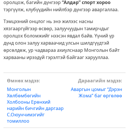
оролцож, багийн дүнгээр
“Алдар” спорт хороо
тэргүүлж, клубүүдийн нийлбэр дүнгээр аваргаллаа.
Тэмцээний онцлог нь энэ жилээс насны
хязгааргүйгээр өсвөр, залуучуудын тамирчдыг
оролцох боломжийг нээсэн явдал байв. Үүний үр
дүнд олон залуу харваачид улсын шилдгүүдтэй
өрсөлдөж, ур чадвараа ахиулснаар Монголын байт
харвааны ирээдүй гэрэлтэй байгааг харууллаа.
Post
Өмнөх мэдээ:
Дараагийн мэдээ:
navigation
Монголын
Аваргын цомыг “Дэрэн
Хөлбөмбөгийн
Жома” баг өргөлөө
Холбооны Ерөнхий
нарийн бичгийн даргаар
С.Оюунчимэгийг
томиллоо