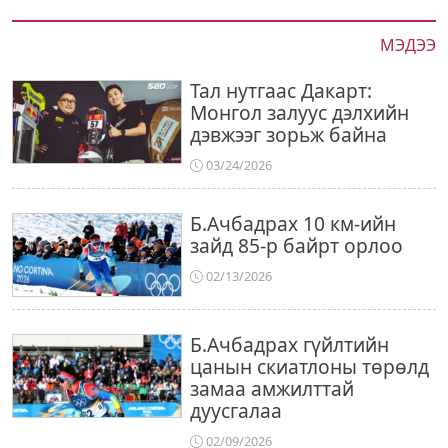
МЭДЭЭ
Тал нутгаас Дакарт:
Монгол залуус дэлхийн
дэвжээг зорьж байна
03/24/2026
Б.Ачбадрах 10 км-ийн
зайд 85-р байрт орлоо
02/13/2026
Б.Ачбадрах гүйлтийн
цанын скиатлоны төрөлд
замаа амжилттай
дуусгалаа
02/09/2026