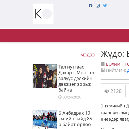
Жүдо: 
МЭДЭЭ
БӨХИЙН Т
Тал нутгаас
Нийтлэгч:
Дакарт: Монгол
залуус дэлхийн
дэвжээг зорьж
байна
2128
03/24/2026
Энэ жилийн Д
Б.Ачбадрах 10
гранпри тэмц
км-ийн зайд 85-
өнөөдөр яваг
р байрт орлоо