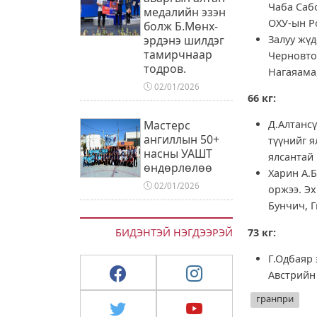
Чаба Саб
медалийн эзэн
ОХУ-ын Р
болж Б.Мөнх-
Залуу жүд
эрдэнэ шилдэг
тамирчнаар
Черновто
тодров.
Нагаяама
02/01/2026
66 кг:
Мастерс
Д.Алтансү
ангиллын 50+
түүнийг 
насны УАШТ
ялсантай
өндөрлөлөө
Харин А.Б
02/01/2026
оржээ. Э
Бунчич, 
73 кг:
БИДЭНТЭЙ НЭГДЭЭРЭЙ
Г.Одбаяр 
Австрийн
гранпри