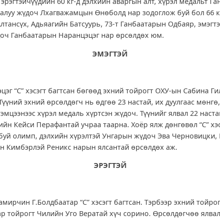
эрэгтэйчүүдийн 60 кг-д дэлхийн аваргын алт, хүрэл медальт Г
залуу жүдоч Лхагважамцын Өнөболд нар зодоглож буй бол 66 к
лтансүх, Адьяагийн Батсуурь, 73-т Ганбаатарын Одбаяр, эмэгт
үдоч Ганбаатарын Наранцэцэг нар өрсөлдөх юм.
ЭМЭГТЭЙ
цэг “С” хэсэгт багтсан бөгөөд эхний тойрогт ОХУ-ын Сабина Г
 Түүний эхний өрсөлдөгч нь өдгөө 23 настай, их дуулгаас мөнгө,
эмцээнээс хүрэл медаль хүртсэн жүдоч. Түүнийг ялвал 22 наста
йн Кейси Перафантай учраа таарна. Хоёр ялж дөнгөвөл “С” хэ
 буй олимп, дэлхийн хүрэлтэй Унгарын жүдоч Эва Черновицки,
н Кимбэрлэй Реникс нарын ялсантай өрсөлдөх аж.
ЭРЭГТЭЙ
амирчин Г.Болдбаатар “С” хэсэгт багтсан. Тэрбээр эхний тойро
ар тойрогт Чилийн Уго Вератай хүч сорино. Өрсөлдөгчөө ялва