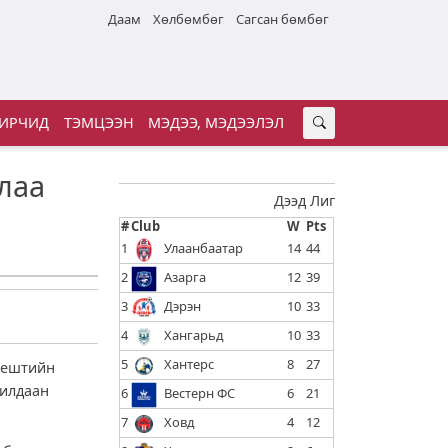
Даам
Хөлбөмбөг
Сагсан бөмбөг
ИРЧИД
ТЭМЦЭЭН
МЭДЭЭ, МЭДЭЭЛЭЛ
лаа
Дээд Лиг
#
Club
W
Pts
1
Улаанбаатар
14
44
2
Азарга
12
39
3
Дэрэн
10
33
4
Хангарьд
10
33
5
Хантерс
8
27
пештийн
рилдаан
6
Вестерн ФС
6
21
7
Ховд
4
12