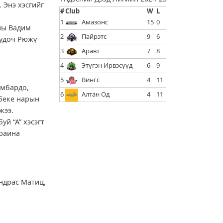
 Энэ хэсгийг
#
Club
W
L
1
Амазонс
15
0
ины Вадим
2
Пайрэтс
9
6
жүдоч Рюжү
3
Аравт
7
8
4
Этүгэн Ирвэсүүд
6
9
5
Вингс
4
11
омбардо,
6
Алтан Од
4
11
беке нарын
жээ.
й “А” хэсэгт
траина
Андрас Матиц,