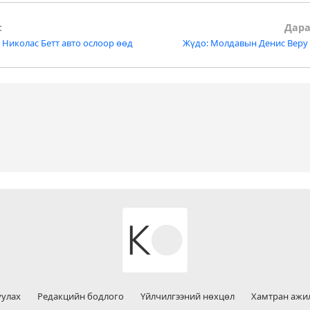
:
Дара
 Николас Бетт авто ослоор өөд
Жүдо: Молдавын Денис Веру
tion
уулах
Редакцийн бодлого
Үйлчилгээний нөхцөл
Хамтран ажи