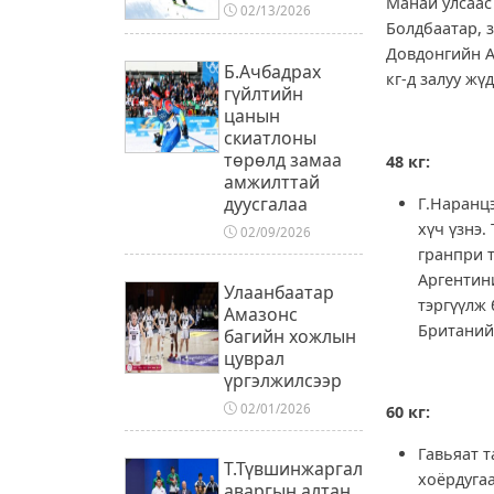
Манай улсаас 
02/13/2026
Болдбаатар, 
Довдонгийн А
Б.Ачбадрах
кг-д залуу ж
гүйлтийн
цанын
скиатлоны
төрөлд замаа
48 кг:
амжилттай
дуусгалаа
Г.Наранцэ
хүч үзнэ.
02/09/2026
гранпри т
Аргентини
Улаанбаатар
тэргүүлж
Амазонс
Британий
багийн хожлын
цуврал
үргэлжилсээр
02/01/2026
60 кг:
Гавьяат т
Т.Түвшинжаргал
хоёрдуга
аваргын алтан