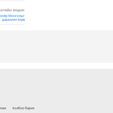
агийн мэдээ:
 хоёр Монголыг
дараалан ялав
ллах
Холбоо барих