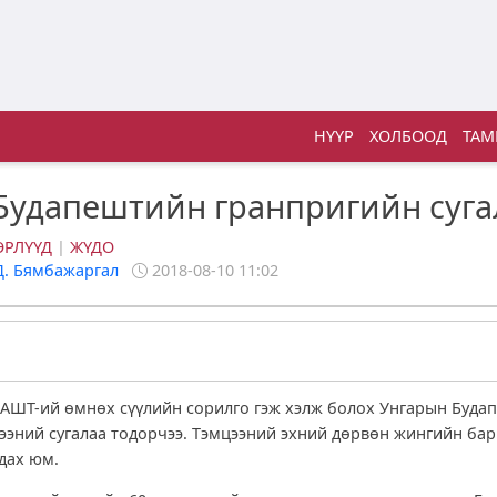
НҮҮР
ХОЛБООД
ТАМ
Будапештийн гранпригийн суга
ӨРЛҮҮД
|
ЖҮДО
Д. Бямбажаргал
2018-08-10 11:02
АШТ-ий өмнөх сүүлийн сорилго гэж хэлж болох Унгарын Буда
ээний сугалаа тодорчээ. Тэмцээний эхний дөрвөн жингийн ба
дах юм.