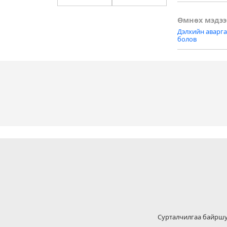
Post
Өмнөх мэдээ
Дэлхийн аварга
naviga
болов
Сурталчилгаа байрш