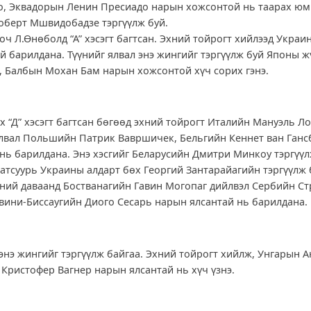
о, Эквадорын Ленин Пресиадо нарын хожсонтой нь таарах юм.
оберт Мшвидобадзе тэргүүлж буй.
оч Л.Өнөболд “А” хэсэгт багтсан. Эхний тойрогт хийлээд Укра
й барилдана. Түүнийг ялвал энэ жингийг тэргүүлж буй Японы 
, Балбын Мохан Бам нарын хожсонтой хүч сорих гэнэ.
х “Д” хэсэгт багтсан бөгөөд эхний тойрогт Италийн Мануэль Л
ялвал Польшийн Патрик Вавршичек, Бельгийн Кеннет ван Ганс
 нь барилдана. Энэ хэсгийг Беларусийн Дмитри Минкоу тэргүүл
атсуурь Украины алдарт бөх Георгий Зантарайагийн тэргүүлж бу
хний даваанд Бостванагийн Гавин Могопаг дийлвэл Сербийн С
Гвини-Биссаугийн Диого Сесарь нарын ялсантай нь барилдана.
энэ жингийг тэргүүлж байгаа. Эхний тойрогт хийлж, Унгарын 
 Кристофер Вагнер нарын ялсантай нь хүч үзнэ.