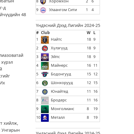
анбатын
8
Хоромхон
2
6
г-д
9
Улаангом Сити
1
4
эйчүүдийн 48
Үндэсний Дээд Лигийн 2024-25
#
Club
W
L
1
Найтс
18
9
2
Хүлэгүүд
18
9
илиазоватай
3
Эйпс
18
9
 хүрэл
4
Майнерс
16
11
й
5
Бодонгууд
15
12
сгийг
 Их
6
Шонхорууд
12
15
7
Юнайтед
11
16
8
Бродерс
11
16
9
Монголианс
8
19
10
Металл
8
19
гт хийлж,
л Унгарын
Үндэсний Дээд Лигийн 2024-25