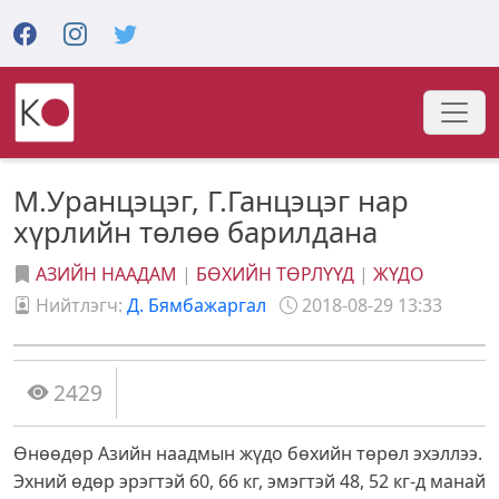
М.Уранцэцэг, Г.Ганцэцэг нар
хүрлийн төлөө барилдана
АЗИЙН НААДАМ
|
БӨХИЙН ТӨРЛҮҮД
|
ЖҮДО
Нийтлэгч:
Д. Бямбажаргал
2018-08-29 13:33
2429
Өнөөдөр Азийн наадмын жүдо бөхийн төрөл эхэллээ.
Эхний өдөр эрэгтэй 60, 66 кг, эмэгтэй 48, 52 кг-д манай