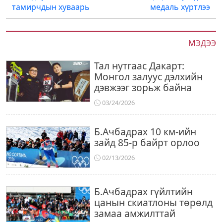
тамирчдын хуваарь
медаль хүртлээ
МЭДЭЭ
Тал нутгаас Дакарт:
Монгол залуус дэлхийн
дэвжээг зорьж байна
03/24/2026
Б.Ачбадрах 10 км-ийн
зайд 85-р байрт орлоо
02/13/2026
Б.Ачбадрах гүйлтийн
цанын скиатлоны төрөлд
замаа амжилттай