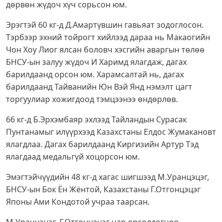
дөрвөн жүдоч хүч сорьсон юм.
Эрэгтэй 60 кг-д Д.Амартүвшин гавьяат зодоглосон.
Тэрбээр эхний тойрогт хийлээд дараа нь Макаогийн
Чон Хоу Лиог ялсан боловч хэсгийн аваргын төлөө
БНСУ-ын залуу жүдоч И Харимд ялагдаж, дагах
барилдаанд орсон юм. Харамсалтай нь, дагах
барилдаанд Тайванийн Юн Вэй Янд нэмэлт цагт
торгуулиар хожигдоод тэмцээнээ өндөрлөв.
66 кг-д Б.Эрхэмбаяр эхлээд Тайландын Сурасак
Пунтанамыг илүүрхээд Казахстаны Елдос Жумакановт
ялагдлаа. Дагах барилдаанд Киргизийн Артур Тэд
ялагдаад медальгүй хоцорсон юм.
Эмэгтэйчүүдийн 48 кг-д хагас шигшээд М.Уранцэцэг,
БНСУ-ын Бок Ён Жёнтой, Казахстаны Г.Отгонцэцэг
Японы Ами Кондотой учраа таарсан.