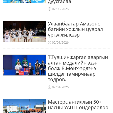
дуусгалаа
02/09/2026
Улаанбаатар Амазонс
багийн хожлын цуврал
үргэлжилсээр
02/01/2026
Т.Түвшинжаргал аваргын
алтан медалийн эзэн
болж Б.Мөнх-эрдэнэ
шилдэг тамирчнаар
тодров.
02/01/2026
Мастерс ангиллын 50+
насны УАШТ өндөрлөлөө