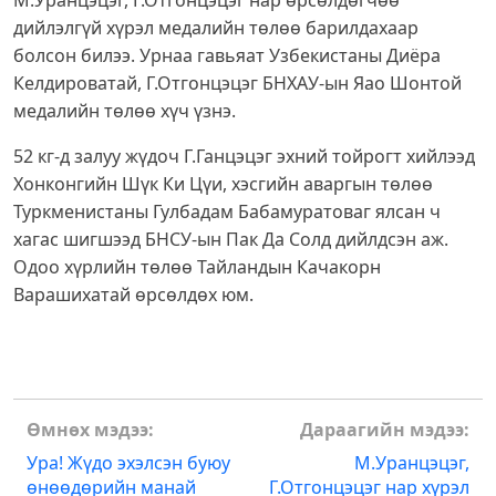
М.Уранцэцэг, Г.Отгонцэцэг нар өрсөлдөгчөө
дийлэлгүй хүрэл медалийн төлөө барилдахаар
болсон билээ. Урнаа гавьяат Узбекистаны Диёра
Келдироватай, Г.Отгонцэцэг БНХАУ-ын Яао Шонтой
медалийн төлөө хүч үзнэ.
52 кг-д залуу жүдоч Г.Ганцэцэг эхний тойрогт хийлээд
Хонконгийн Шүк Ки Цүи, хэсгийн аваргын төлөө
Туркменистаны Гулбадам Бабамуратоваг ялсан ч
хагас шигшээд БНСУ-ын Пак Да Солд дийлдсэн аж.
Одоо хүрлийн төлөө Тайландын Качакорн
Варашихатай өрсөлдөх юм.
Post
Өмнөх мэдээ:
Дараагийн мэдээ:
navigation
Ура! Жүдо эхэлсэн буюу
М.Уранцэцэг,
өнөөдөрийн манай
Г.Отгонцэцэг нар хүрэл