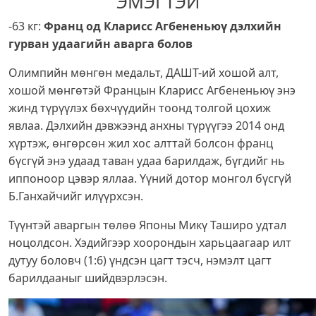
ЭМЭГТЭЙ
-63 кг:
Франц од Кларисс Агбененьюү дэлхийн
гурван удаагийн аварга болов
Олимпийн мөнгөн медальт, ДАШТ-ий хошой алт,
хошой мөнгөтэй Францын Кларисс Агбененьюү энэ
жинд түрүүлэх бөхчүүдийн тоонд толгой цохиж
явлаа. Дэлхийн дэвжээнд анхны түрүүгээ 2014 онд
хүртэж, өнгөрсөн жил хос алттай болсон франц
бүсгүй энэ удаад таван удаа барилдаж, бүгдийг нь
иппоноор цэвэр яллаа. Үүний дотор монгол бүсгүй
Б.Ганхайчийг илүүрхсэн.
Түүнтэй аваргын төлөө Японы Микү Таширо удтал
ноцолдсон. Хэдийгээр хоорондын харьцаагаар илт
дутуу боловч (1:6) үндсэн цагт тэсч, нэмэлт цагт
барилдааныг шийдвэрлэсэн.