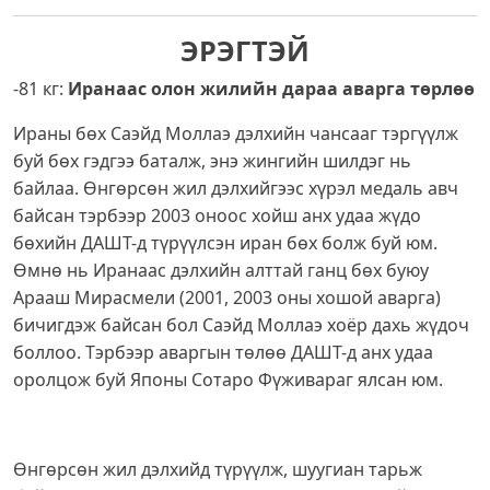
ЭРЭГТЭЙ
-81 кг:
Иранаас олон жилийн дараа аварга төрлөө
Ираны бөх Саэйд Моллаэ дэлхийн чансааг тэргүүлж
буй бөх гэдгээ баталж, энэ жингийн шилдэг нь
байлаа. Өнгөрсөн жил дэлхийгээс хүрэл медаль авч
байсан тэрбээр 2003 оноос хойш анх удаа жүдо
бөхийн ДАШТ-д түрүүлсэн иран бөх болж буй юм.
Өмнө нь Иранаас дэлхийн алттай ганц бөх буюу
Арааш Мирасмели (2001, 2003 оны хошой аварга)
бичигдэж байсан бол Саэйд Моллаэ хоёр дахь жүдоч
боллоо. Тэрбээр аваргын төлөө ДАШТ-д анх удаа
оролцож буй Японы Сотаро Фүживараг ялсан юм.
Өнгөрсөн жил дэлхийд түрүүлж, шуугиан тарьж