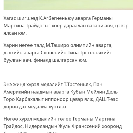
Хагас шигшээд К.Агбегненьюү аварга Германы
Мартина Трайдосыг хоёр дараалан вазари авч, цэвэр
ялсан юм.
Харин нөгөө талд М.Таширо олимпийн аварга,
дэлхийн аварга Словенийн Тина Трстеньякийг
буулган авч, финалд шалгарсан юм.
Энэ жинд хүрэл медалийг Т.Трстеньяк, Пан
Америкийн наадмын аварга Кубын Мейлин Дель
Торо Карбахалыг иппоноор цэвэр ялж, ДАШТ-ээс
дөрөв дэх медалиа хүртлээ.
Нөгөө хүрэл медалийн төлөө Германы Мартина
Трайдос, Нидерландын Жуль Франссений хооронд