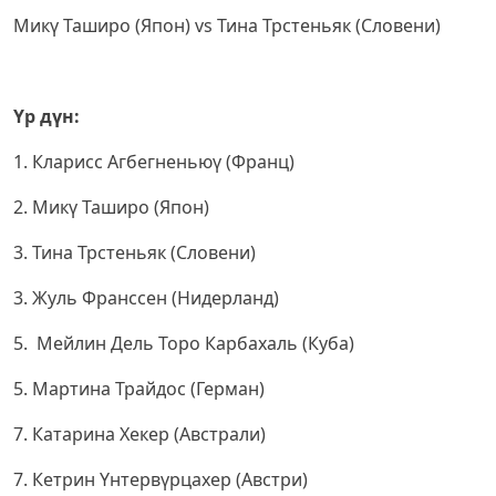
Микү Таширо (Япон) vs Тина Трстеньяк (Словени)
Үр дүн:
1. Кларисс Агбегненьюү (Франц)
2. Микү Таширо (Япон)
3. Тина Трстеньяк (Словени)
3. Жуль Франссен (Нидерланд)
5. Мейлин Дель Торо Карбахаль (Куба)
5. Мартина Трайдос (Герман)
7. Катарина Хекер (Австрали)
7. Кетрин Үнтервүрцахер (Австри)