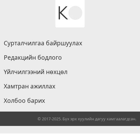
Сурталчилгаа байршуулах
Редакцийн бодлого
Үйлчилгээний нөхцөл
Хамтран ажиллах
Холбоо барих
© 2017-2025. Бүх эрх хуулийн дагуу хамгаалагдсан.