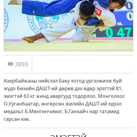
3893
Азербайжаны нийслэл Баку хотод үргэлжилж буй
жүдо бөхийн ДАШТ-ий дөрөв дэх өдөр эрэгтэй 81,
эмэгтэй 63 кг жинд аваргууд тодорлоо. Монголоос
О.Ууганбаатар, өнгөрсөн жилийн ДАШТ-ий хүрэл
медальт Б.Мөнгөнчимэг, Б.Ганхайч нар татамид
гарсан юм.