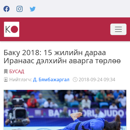
Баку 2018: 15 жилийн дараа
Иранаас дэлхийн аварга төрлөө
БУСАД
Нийтлэгч:
Д. Бямбажаргал
2018-09-24 09:34