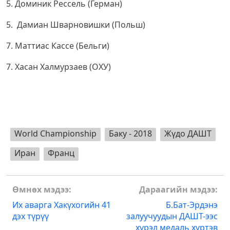
5. Доминик Рессель (Герман)
5. Дамиан Шварновишки (Польш)
7. Маттиас Кассе (Бельги)
7. Хасан Халмурзаев (ОХУ)
World Championship
Баку - 2018
Жүдо ДАШТ
Иран
Франц
Post
Өмнөх мэдээ:
Дараагийн мэдээ:
navigation
Их аварга Хакүхогийн 41
Б.Бат-Эрдэнэ
дэх түрүү
залуучуудын ДАШТ-ээс
хүрэл медаль хүртэв