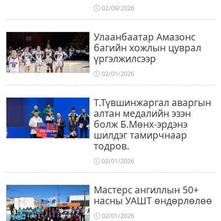
02/09/2026
Улаанбаатар Амазонс
багийн хожлын цуврал
үргэлжилсээр
02/01/2026
Т.Түвшинжаргал аваргын
алтан медалийн эзэн
болж Б.Мөнх-эрдэнэ
шилдэг тамирчнаар
тодров.
02/01/2026
Мастерс ангиллын 50+
насны УАШТ өндөрлөлөө
02/01/2026