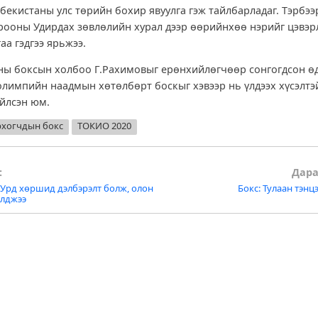
збекистаны улс төрийн бохир явуулга гэж тайлбарладаг. Тэрбэ
ооны Удирдах зөвлөлийн хурал дээр өөрийнхөө нэрийг цэвэр
аа гэдгээ ярьжээ.
ны боксын холбоо Г.Рахимовыг ерөнхийлөгчөөр сонгогдсон 
 олимпийн наадмын хөтөлбөрт боскыг хэвээр нь үлдээх хүсэлтэ
ийлсэн юм.
хогчдын бокс
ТОКИО 2020
:
Дара
Урд хөршид дэлбэрэлт болж, олон
Бокс: Тулаан тэнц
tion
алджээ