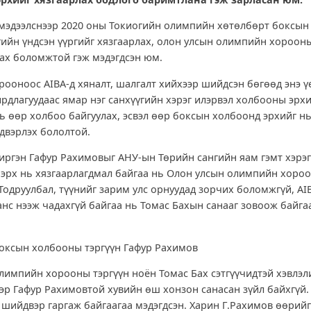
мэдээлснээр 2020 оны Токиогийн олимпийн хөтөлбөрт боксын 
гийн үндсэн үүргийг хязгаарлах, олон улсын олимпийн хороон
дах боломжтой гэж мэдэгдсэн юм.
ооноос AIBA-д хяналт, шалгалт хийхээр шийдсэн бөгөөд энэ ү
рдлагуудаас ямар нэг санхүүгийн хэрэг илэрвэл холбооны эрх
нь өөр холбоо байгуулах, эсвэл өөр боксын холбоонд эрхийг н
двэрлэх бололтой.
иргэн Гафур Рахимовыг АНУ-ын Төрийн сангийн яам гэмт хэрэ
 эрх нь хязгаарлагдмал байгаа нь Олон улсын олимпийн хороо
 Тодруулбал, түүнийг зарим улс орнуудад зорчих боломжгүй, AI
нс нээж чадахгүй байгаа нь Томас Бахын санааг зовоож байга
оксын холбооны тэргүүн Гафур Рахимов
лимпийн хорооны тэргүүн ноён Томас Бах сэтгүүчидтэй хэвлэл
еэр Гафур Рахимовтой хувийн өш хонзон санасан зүйл байхгүй.
у шийдвэр гаргаж байгаагаа мэдэгдсэн. Харин Г.Рахимов өөрийг