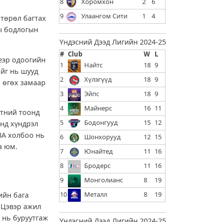
8
Хоромхон
2
6
9
Улаангом Сити
1
4
төрөл багтах
ы бодлогын
Үндэсний Дээд Лигийн 2024-25
#
Club
W
L
еэр одоогийн
1
Найтс
18
9
ийг нь шууд
2
Хүлэгүүд
18
9
ь өгөх замаар
3
Эйпс
18
9
4
Майнерс
16
11
гтний тоонд
5
Бодонгууд
15
12
нд хүндрэл
BA холбоо нь
6
Шонхорууд
12
15
а юм.
7
Юнайтед
11
16
8
Бродерс
11
16
9
Монголианс
8
19
10
Металл
8
19
ийн бага
 Цэвэр ажил
 нь буруутгаж
Үндэсний Дээд Лигийн 2024-25