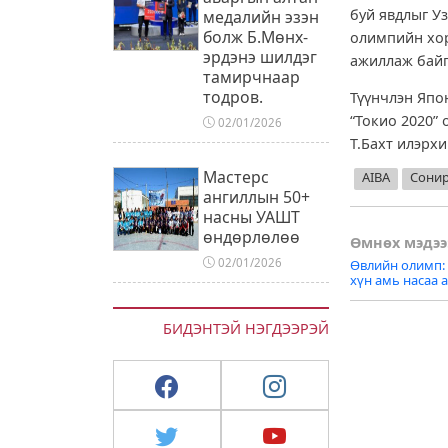
буй явдлыг У
медалийн эзэн
болж Б.Мөнх-
олимпийн хор
эрдэнэ шилдэг
ажиллаж байг
тамирчнаар
тодров.
Түүнчлэн Япо
“Токио 2020”
02/01/2026
Т.Бахт илэрх
Мастерс
AIBA
Сонир
ангиллын 50+
насны УАШТ
өндөрлөлөө
Post
Өмнөх мэдээ
02/01/2026
Өвлийн олимп: 
naviga
хүн амь насаа 
БИДЭНТЭЙ НЭГДЭЭРЭЙ