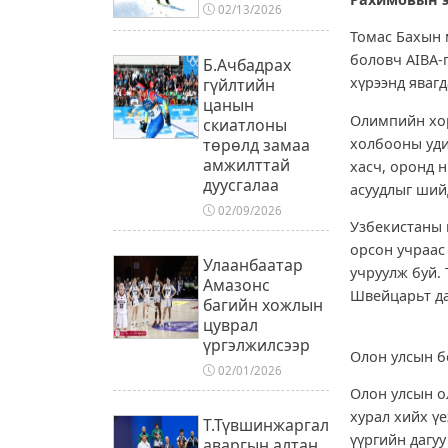
02/13/2026
Томас Бахын 
боловч AIBA-
Б.Ачбадрах
хүрээнд яваг
гүйлтийн
цанын
Олимпийн хор
скиатлоны
холбооны уди
төрөлд замаа
амжилттай
хасч, оронд 
дуусгалаа
асуудлыг ший
02/09/2026
Узбекистаны 
орсон учраас
Улаанбаатар
учруулж буй.
Амазонс
Швейцарьт да
багийн хожлын
цуврал
үргэлжилсээр
Олон улсын б
02/01/2026
Олон улсын о
хурал хийх ү
Т.Түвшинжаргал
үүргийн дагу
аваргын алтан