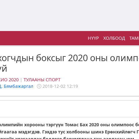
НҮҮР
ХОЛБООД
ТАМ
огчдын боксыг 2020 оны олимп
үй
КИО 2020
|
ТУЛААНЫ СПОРТ
Д. Бямбажаргал
2018-12-02 12:19
олимпийн хорооны тэргүүн Томас Бах 2020 оны олимпоос б
йгаагаа мэдэгдэв. Гэхдээ тус холбооны шинэ Ерөнхийлөгч 
рхийг хязгаарлах бодлого баримтлана гэж зарласан юм.