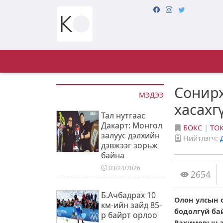
Сонирх
МЭДЭЭ
хасахг
Тал нутгаас
Дакарт: Монгол
БОКС
|
ТО
залуус дэлхийн
Нийтлэгч:
дэвжээг зорьж
байна
03/24/2026
2654
Б.Ачбадрах 10
Олон улсын 
км-ийн зайд 85-
бодолгүй ба
р байрт орлоо
Рахимовын э