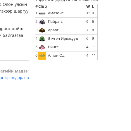
эр Олон улсын
#
Club
W
L
лэхээр шаргуу
1
Амазонс
15
0
2
Пайрэтс
9
6
өдрөөс хойш
3
Аравт
7
8
й байгаагаа
4
Этүгэн Ирвэсүүд
6
9
5
Вингс
4
11
6
Алтан Од
4
11
агийн мэдээ:
ээгээр өндөрлөв