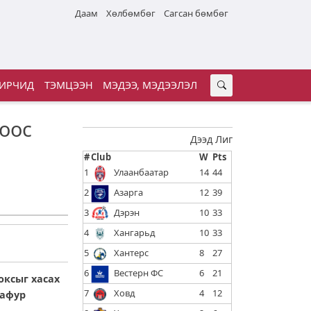
Даам
Хөлбөмбөг
Сагсан бөмбөг
ИРЧИД
ТЭМЦЭЭН
МЭДЭЭ, МЭДЭЭЛЭЛ
оос
Дээд Лиг
#
Club
W
Pts
1
Улаанбаатар
14
44
2
Азарга
12
39
3
Дэрэн
10
33
4
Хангарьд
10
33
5
Хантерс
8
27
6
Вестерн ФС
6
21
оксыг хасах
7
Ховд
4
12
Гафур