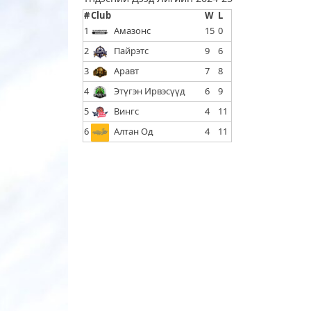
#
Club
W
L
1
Амазонс
15
0
2
Пайрэтс
9
6
3
Аравт
7
8
4
Этүгэн Ирвэсүүд
6
9
5
Вингс
4
11
6
Алтан Од
4
11