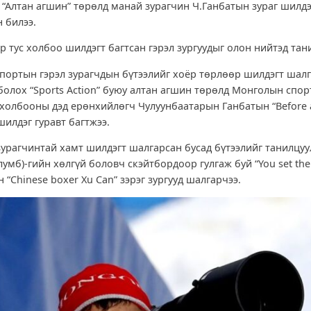
н “Алтан агшин” төрөлд манай зурагчин Ч.Ганбатын зураг шилдэ
н билээ.
р тус холбоо шилдэгт багтсан гэрэл зургуудыг олон нийтэд тан
портын гэрэл зурагчдын бүтээлийг хоёр төрлөөр шилдэгт шалг
 болох “Sports Action” буюу алтан агшин төрөлд Монголын спо
 холбооны дэд ерөнхийлөгч Чулуунбаатарын Ганбатын “Before a
шилдэг гуравт багтжээ.
зурагчинтай хамт шилдэгт шалгарсан бусад бүтээлийг танилцуу
умб)-гийн хөлгүй боловч скэйтбордоор гулгаж буй “You set the 
н “Chinese boxer Xu Can” зэрэг зургууд шалгарчээ.