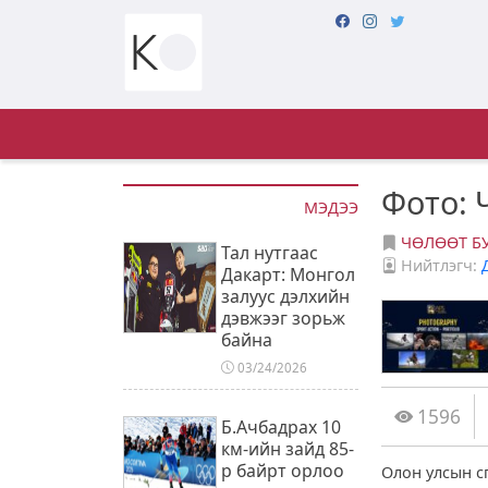
Фото: 
МЭДЭЭ
ЧӨЛӨӨТ Б
Тал нутгаас
Нийтлэгч:
Дакарт: Монгол
залуус дэлхийн
дэвжээг зорьж
байна
03/24/2026
1596
Б.Ачбадрах 10
км-ийн зайд 85-
р байрт орлоо
Олон улсын с