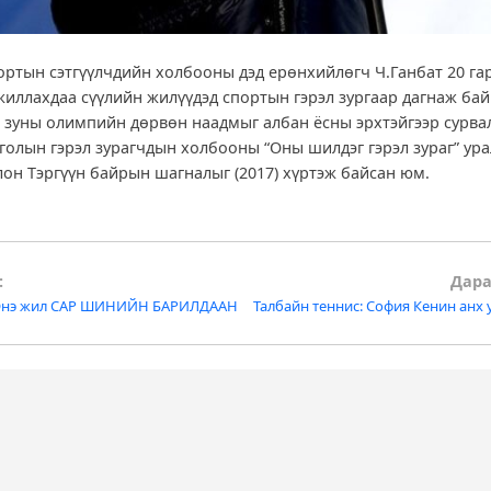
ртын сэтгүүлчдийн холбооны дэд ерөнхийлөгч Ч.Ганбат 20 гар
жиллахдаа сүүлийн жилүүдэд спортын гэрэл зургаар дагнаж бай
, зуны олимпийн дөрвөн наадмыг албан ёсны эрхтэйгээр сурва
голын гэрэл зурагчдын холбооны “Оны шилдэг гэрэл зураг” ур
олон Тэргүүн байрын шагналыг (2017) хүртэж байсан юм.
:
Дара
 Энэ жил САР ШИНИЙН БАРИЛДААН
Талбайн теннис: София Кенин анх 
tion