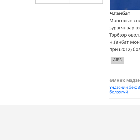
Ч.Ганбат
Монголын спо
зурагчнаар а
Тэрбээр өвөл
Ч.Ганбат Мон
при (2012) б
AIPS
Post
Өмнөх мэдээ
Үндэсний бөх:
naviga
болохгүй