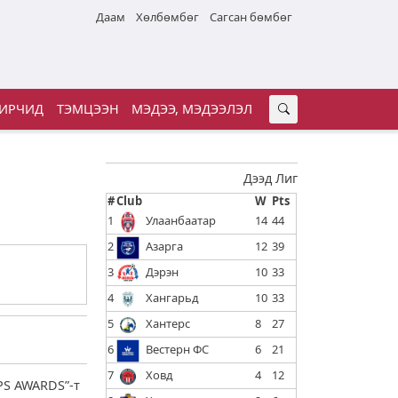
Даам
Хөлбөмбөг
Сагсан бөмбөг
ИРЧИД
ТЭМЦЭЭН
МЭДЭЭ, МЭДЭЭЛЭЛ
Дээд Лиг
#
Club
W
Pts
1
Улаанбаатар
14
44
2
Азарга
12
39
3
Дэрэн
10
33
4
Хангарьд
10
33
5
Хантерс
8
27
6
Вестерн ФС
6
21
7
Ховд
4
12
PS AWARDS”-т