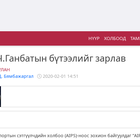
НҮҮР
ХОЛБООД
ТАМ
Ч.Ганбатын бүтээлийг зарлав
УЛАН
Д. Бямбажаргал
2020-02-01 14:51
портын сэтгүүлчдийн холбоо (AIPS)-ноос зохион байгуулдаг “AI