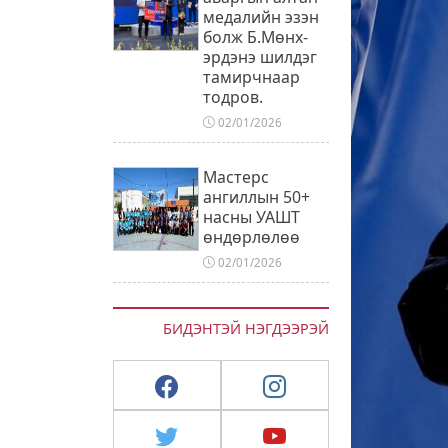
медалийн эзэн
болж Б.Мөнх-
эрдэнэ шилдэг
тамирчнаар
тодров.
02/01/2026
Мастерс
ангиллын 50+
насны УАШТ
өндөрлөлөө
02/01/2026
БИДЭНТЭЙ НЭГДЭЭРЭЙ