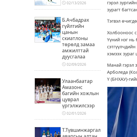
гэрэл зургий
02/13/2026
зурагт багтса
Б.Ачбадрах
Тэгвэл өчигдө
гүйлтийн
цанын
Холбооноос с
скиатлоны
Үүний нэг нь
төрөлд замаа
сэтгүүлчдийн
амжилттай
хэмээх зураг 
дуусгалаа
02/09/2026
Манай гэрэл 
Арболеда (Кол
Ү (БНХАУ)-гий
Улаанбаатар
Амазонс
багийн хожлын
цуврал
үргэлжилсээр
02/01/2026
Т.Түвшинжаргал
аваргын алтан