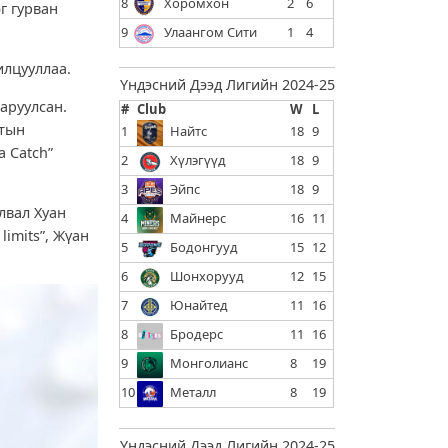
8
Хоромхон
2
6
г гурван
9
Улаангом Сити
1
4
илцууллаа.
Үндэсний Дээд Лигийн 2024-25
аруулсан.
#
Club
W
L
ртын
1
Найтс
18
9
 Catch”
2
Хүлэгүүд
18
9
3
Эйпс
18
9
лвал Хуан
4
Майнерс
16
11
limits”, Жүан
5
Бодонгууд
15
12
6
Шонхорууд
12
15
7
Юнайтед
11
16
8
Бродерс
11
16
9
Монголианс
8
19
10
Металл
8
19
Үндэсний Дээд Лигийн 2024-25