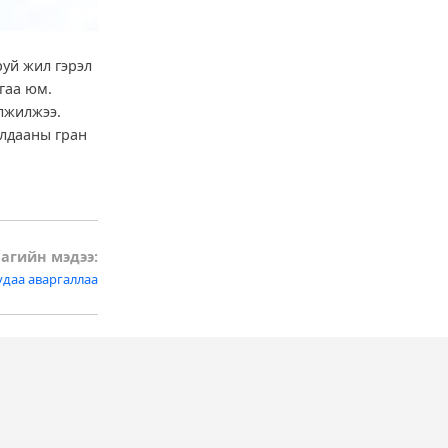
уй жил гэрэл
гаа юм.
лжилжээ.
алдааны гран
агийн мэдээ:
удаа аваргаллаа