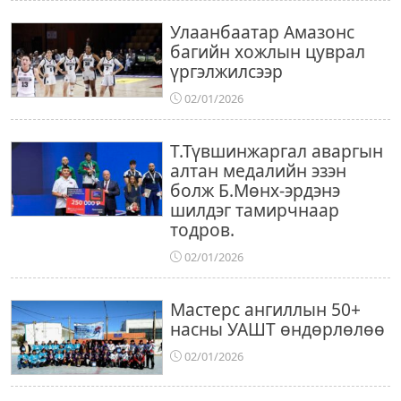
Улаанбаатар Амазонс
багийн хожлын цуврал
үргэлжилсээр
02/01/2026
Т.Түвшинжаргал аваргын
алтан медалийн эзэн
болж Б.Мөнх-эрдэнэ
шилдэг тамирчнаар
тодров.
02/01/2026
Мастерс ангиллын 50+
насны УАШТ өндөрлөлөө
02/01/2026