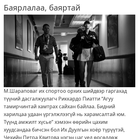
Баярлалаа, баяртай
М.Шараповаг их спортоо орхих шийдвэр гаргахад
түүний дасгалжуулагч Риккардо Пиатти “Агуу
тамирчинтай хамтрах сайхан байлаа. Бидний
харилцаа удаан үргэлжлээгүй нь харамсалтай юм.
Түүнд амжилт хүсье” хэмээн өөрийн цахим
хуудсандаа бичсэн бол Их Дуулгын хоёр түрүүтэй,
Чехийн Петра Квитова нэгэн цаг үед өрсөлдөж