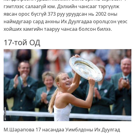
гэмтлээс салаагүй юм. Дэлхийн чансааг тэргүүлж
явсан орос бүсгүй 373 руу уруудсан нь 2002 оны
наймдугаар сард анхны Их Дуулгадаа оролцсон үеэс
хойших хамгийн тааруу чансаа болсон билээ.
17-той ОД
М.Шарапова 17 насандаа Уимблдоны Их Дуулгад