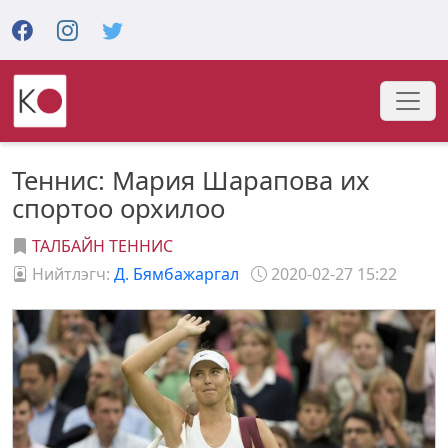
Теннис: Мария Шарапова их
спортоо орхилоо
ТАЛБАЙН ТЕННИС
Нийтлэгч:
Д. Бямбажаргал
2020-02-27 15:22