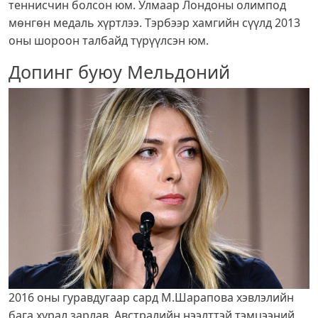
теннисчин болсон юм. Улмаар Лондоны олимпод
мөнгөн медаль хүртлээ. Тэрбээр хамгийн сүүлд 2013
оны шороон талбайд түрүүлсэн юм.
Допинг буюу Мельдоний
2016 оны гуравдугаар сард М.Шарапова хэвлэлийн
бага хурал зарлав. Австралийн нээлттэй тэмцээний