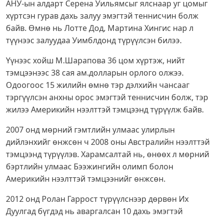
АНУ-ын алдарт Серена Уильямсыг ялснаар уг цомыг
хүртсэн гурав дахь залуу эмэгтэй теннисчин болж
байв. Өмнө нь Лотте Дод, Мартина Хингис нар л
түүнээс залуудаа Уимблдонд түрүүлсэн билээ.
Үүнээс хойш М.Шарапова 36 цом хүртэж, нийт
тэмцээнээс 38 сая ам.долларын орлого олжээ.
Одоогоос 15 жилийн өмнө тэр дэлхийн чансааг
тэргүүлсэн анхны орос эмэгтэй теннисчин болж, тэр
жилээ Америкийн нээлттэй тэмцээнд түрүүлж байв.
2007 онд мөрний гэмтлийн улмаас улирлын
дийлэнхийг өнжсөн ч 2008 оны Австралийн нээлттэй
тэмцээнд түрүүлэв. Харамсалтай нь, өнөөх л мөрний
бэртлийн улмаас Бээжингийн олимп болон
Америкийн нээлттэй тэмцээнийг өнжсөн.
2012 онд Ролан Гаррост түрүүлснээр дөрвөн Их
Дуулгад бүгдэд нь аваргалсан 10 дахь эмэгтэй