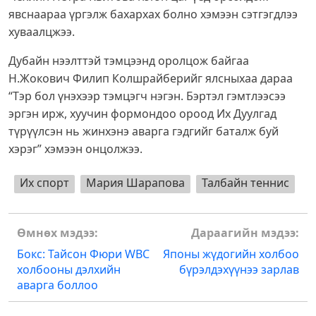
явснаараа үргэлж бахархах болно хэмээн сэтгэгдлээ
хуваалцжээ.
Дубайн нээлттэй тэмцээнд оролцож байгаа
Н.Жокович Филип Колшрайберийг ялсныхаа дараа
“Тэр бол үнэхээр тэмцэгч нэгэн. Бэртэл гэмтлээсээ
эргэн ирж, хуучин формондоо ороод Их Дуулгад
түрүүлсэн нь жинхэнэ аварга гэдгийг баталж буй
хэрэг” хэмээн онцолжээ.
Их спорт
Мария Шарапова
Талбайн теннис
Post
Өмнөх мэдээ:
Дараагийн мэдээ:
navigation
Бокс: Тайсон Фюри WBC
Японы жүдогийн холбоо
холбооны дэлхийн
бүрэлдэхүүнээ зарлав
аварга боллоо