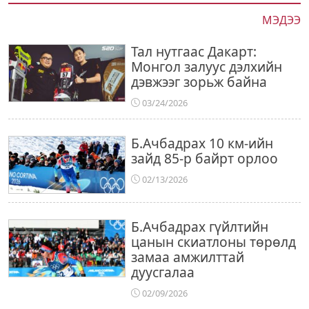
МЭДЭЭ
Тал нутгаас Дакарт:
Монгол залуус дэлхийн
дэвжээг зорьж байна
03/24/2026
Б.Ачбадрах 10 км-ийн
зайд 85-р байрт орлоо
02/13/2026
Б.Ачбадрах гүйлтийн
цанын скиатлоны төрөлд
замаа амжилттай
дуусгалаа
02/09/2026