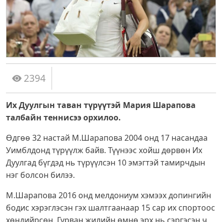
2394
Их Дуулгын таван түрүүтэй Мария Шарапова
талбайн теннисээ орхилоо.
Өдгөө 32 настай М.Шарапова 2004 онд 17 насандаа
Уимблдонд түрүүлж байв. Түүнээс хойш дөрвөн Их
Дуулгад бүгдэд нь түрүүлсэн 10 эмэгтэй тамирчдын
нэг болсон билээ.
М.Шарапова 2016 онд мелдониум хэмээх допингийн
бодис хэрэглэсэн гэх шалтгаанаар 15 сар их спортоос
хөндийрсөн. Гурван жилийн өмнө эрх нь сэргэсэн ч