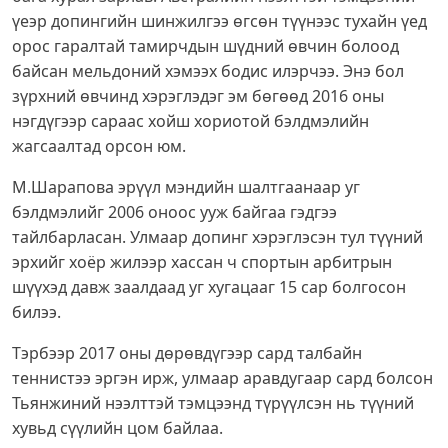
үеэр допингийн шинжилгээ өгсөн түүнээс тухайн үед
орос гаралтай тамирчдын шүдний өвчин болоод
байсан мельдоний хэмээх бодис илэрчээ. Энэ бол
зүрхний өвчинд хэрэглэдэг эм бөгөөд 2016 оны
нэгдүгээр сараас хойш хориотой бэлдмэлийн
жагсаалтад орсон юм.
М.Шарапова эрүүл мэндийн шалтгаанаар уг
бэлдмэлийг 2006 оноос ууж байгаа гэдгээ
тайлбарласан. Улмаар допинг хэрэглэсэн тул түүний
эрхийг хоёр жилээр хассан ч спортын арбитрын
шүүхэд давж заалдаад уг хугацааг 15 сар болгосон
билээ.
Тэрбээр 2017 оны дөрөвдүгээр сард талбайн
теннистээ эргэн ирж, улмаар аравдугаар сард болсон
Тьянжиний нээлттэй тэмцээнд түрүүлсэн нь түүний
хувьд сүүлийн цом байлаа.