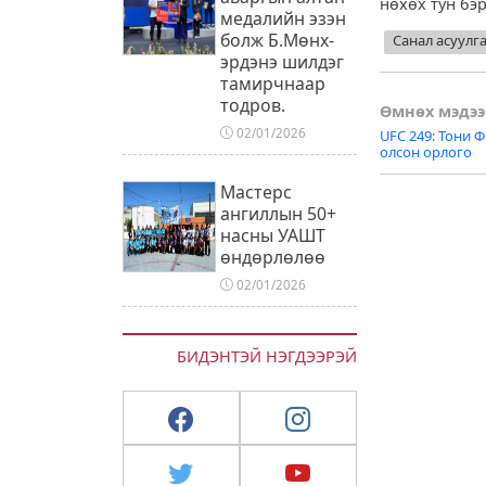
нөхөх тун бэ
медалийн эзэн
болж Б.Мөнх-
Санал асуулг
эрдэнэ шилдэг
тамирчнаар
тодров.
Post
Өмнөх мэдээ
02/01/2026
UFC 249: Тони
naviga
олсон орлого
Мастерс
ангиллын 50+
насны УАШТ
өндөрлөлөө
02/01/2026
БИДЭНТЭЙ НЭГДЭЭРЭЙ