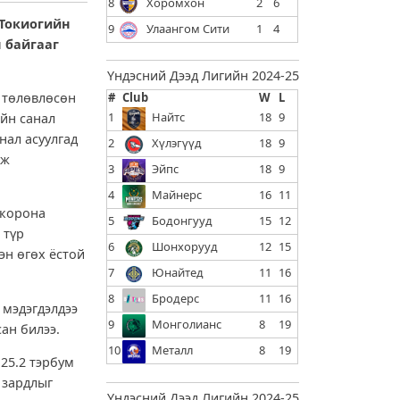
8
Хоромхон
2
6
 Токиогийн
9
Улаангом Сити
1
4
н байгааг
Үндэсний Дээд Лигийн 2024-25
г төлөвлөсөн
#
Club
W
L
1
Найтс
18
9
ийн санал
нал асуулгад
2
Хүлэгүүд
18
9
эж
3
Эйпс
18
9
4
Майнерс
16
11
 корона
5
Бодонгууд
15
12
 түр
6
Шонхорууд
12
15
эн өгөх ёстой
7
Юнайтед
11
16
8
Бродерс
11
16
 мэдэгдэлдээ
9
Монголианс
8
19
сан билээ.
10
Металл
8
19
25.2 тэрбум
 зардлыг
Үндэсний Дээд Лигийн 2024-25