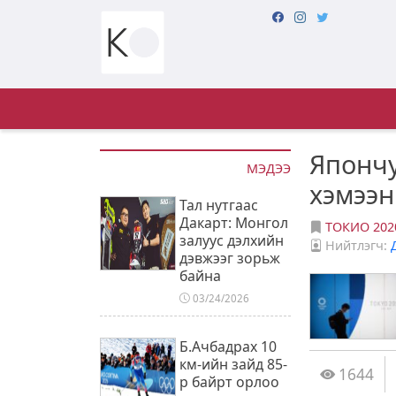
Япончу
МЭДЭЭ
хэмээн
Тал нутгаас
Дакарт: Монгол
ТОКИО 202
залуус дэлхийн
Нийтлэгч:
дэвжээг зорьж
байна
03/24/2026
Б.Ачбадрах 10
км-ийн зайд 85-
1644
р байрт орлоо