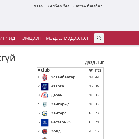
Даам
Хөлбөмбөг
Сагсан бөмбөг
ИРЧИД
ТЭМЦЭЭН
МЭДЭЭ, МЭДЭЭЛЭЛ
хгүй
Дээд Лиг
#
Club
W
Pts
1
Улаанбаатар
14
44
2
Азарга
12
39
3
Дэрэн
10
33
4
Хангарьд
10
33
5
Хантерс
8
27
6
Вестерн ФС
6
21
7
Ховд
4
12