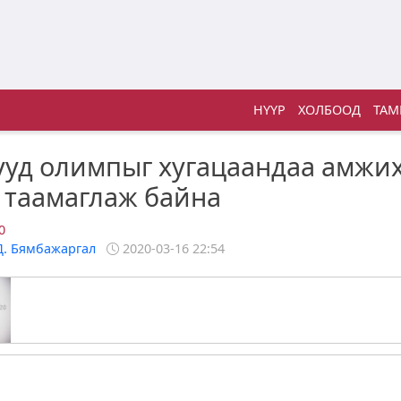
НҮҮР
ХОЛБООД
ТАМ
уд олимпыг хугацаандаа амжи
 таамаглаж байна
0
Д. Бямбажаргал
2020-03-16 22:54