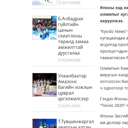
02/13/2026
Японы хэд хэ
олимпыг хуг
Б.Ачбадрах
харуулжээ.
гүйлтийн
цанын
“Kyodo News”
скиатлоны
хугацаандаа 
төрөлд замаа
асуулгад орол
амжилттай
оролцогчдын 
дуусгалаа
таамагласан 
02/09/2026
Олимпын бамб
вирусын халд
Улаанбаатар
Амазонс
зогсоосон би
багийн хожлын
ч одоогоор т
цуврал
үргэлжилсээр
Гэхдээ Японы
“Токио 2020”-
02/01/2026
Японы Засгий
Т.Түвшинжаргал
ам.доллар за
аваргын алтан