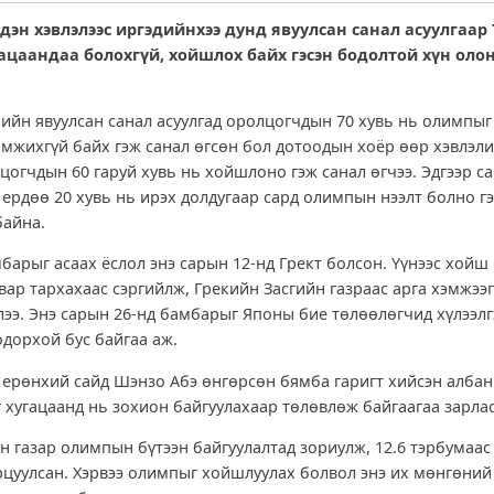
дэн хэвлэлээс иргэдийнхээ дунд явуулсан санал асуулгаар
ацаандаа болохгүй, хойшлох байх гэсэн бодолтой хүн оло
-ийн явуулсан санал асуулгад оролцогчдын 70 хувь нь олимпы
амжихгүй байх гэж санал өгсөн бол дотоодын хоёр өөр хэвлэл
цогчдын 60 гаруй хувь нь хойшлоно гэж санал өгчээ. Эдгээр са
ердөө 20 хувь нь ирэх долдугаар сард олимпын нээлт болно г
байна.
арыг асаах ёслол энэ сарын 12-нд Грект болсон. Үүнээс хойш
вар тархахаас сэргийлж, Грекийн Засгийн газраас арга хэмжээг
лээ. Энэ сарын 26-нд бамбарыг Японы бие төлөөлөгчид хүлээлг
одорхой бус байгаа аж.
 ерөнхий сайд Шэнзо Абэ өнгөрсөн бямба гаригт хийсэн албан
г хугацаанд нь зохион байгуулахаар төлөвлөж байгаагаа зарла
н газар олимпын бүтээн байгуулалтад зориулж, 12.6 тэрбумаас 
рцуулсан. Хэрвээ олимпыг хойшлуулах болвол энэ их мөнгөний