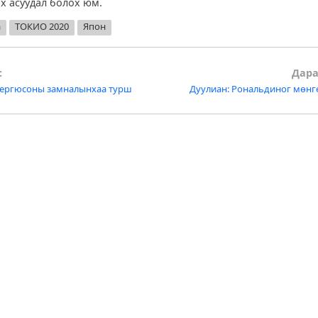
рх асуудал болох юм.
а
ТОКИО 2020
Япон
:
Дара
 Фергюсоны замналынхаа турш
Дуулиан: Рональдиног мөнгө
tion