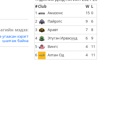
#
Club
W
L
1
Амазонс
15
0
2
Пайрэтс
9
6
3
Аравт
7
8
агийн мэдээ:
 угаасан хэрэгт
4
Этүгэн Ирвэсүүд
6
9
шалгаж байна
5
Вингс
4
11
6
Алтан Од
4
11