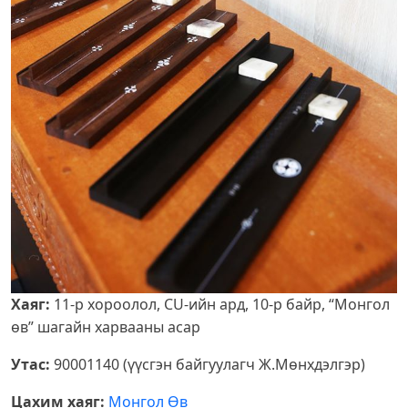
Хаяг:
11-р хороолол, CU-ийн ард, 10-р байр, “Монгол
өв” шагайн харвааны асар
Утас:
90001140 (үүсгэн байгуулагч Ж.Мөнхдэлгэр)
Цахим хаяг:
Монгол Өв