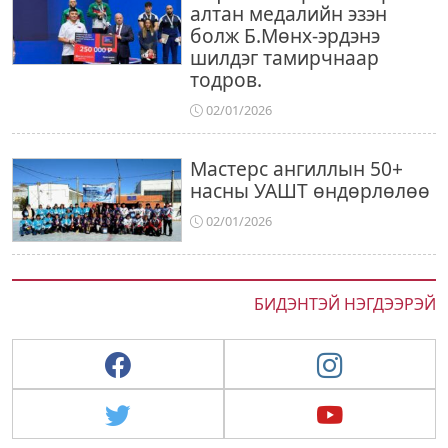
алтан медалийн эзэн
болж Б.Мөнх-эрдэнэ
шилдэг тамирчнаар
тодров.
02/01/2026
Мастерс ангиллын 50+
насны УАШТ өндөрлөлөө
02/01/2026
БИДЭНТЭЙ НЭГДЭЭРЭЙ