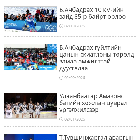
Б.Ачбадрах 10 км-ийн
зайд 85-р байрт орлоо
02/13/2026
Б.Ачбадрах гүйлтийн
цанын скиатлоны төрөлд
замаа амжилттай
дуусгалаа
02/09/2026
Улаанбаатар Амазонс
багийн хожлын цуврал
үргэлжилсээр
02/01/2026
Т.Түвшинжаргал аваргын