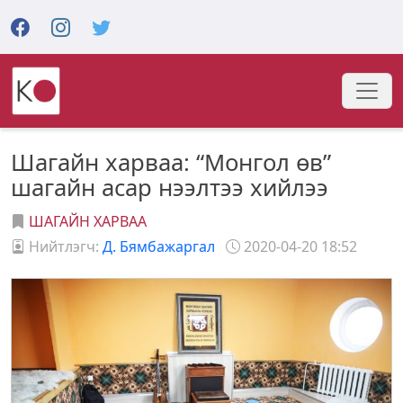
Шагайн харваа: “Монгол өв”
шагайн асар нээлтээ хийлээ
ШАГАЙН ХАРВАА
Нийтлэгч:
Д. Бямбажаргал
2020-04-20 18:52