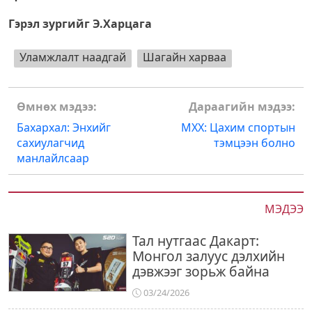
Гэрэл зургийг Э.Харцага
Уламжлалт наадгай
Шагайн харваа
Post
Өмнөх мэдээ:
Дараагийн мэдээ:
navigation
Бахархал: Энхийг
МХХ: Цахим спортын
сахиулагчид
тэмцээн болно
манлайлсаар
МЭДЭЭ
Тал нутгаас Дакарт:
Монгол залуус дэлхийн
дэвжээг зорьж байна
03/24/2026