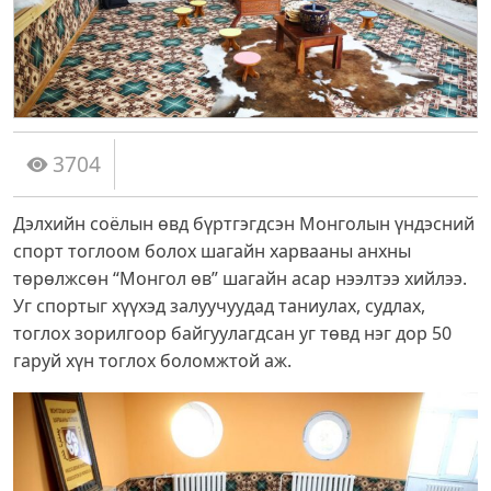
3704
Дэлхийн соёлын өвд бүртгэгдсэн Монголын үндэсний
спорт тоглоом болох шагайн харвааны анхны
төрөлжсөн “Монгол өв” шагайн асар нээлтээ хийлээ.
Уг спортыг хүүхэд залуучуудад таниулах, судлах,
тоглох зорилгоор байгуулагдсан уг төвд нэг дор 50
гаруй хүн тоглох боломжтой аж.