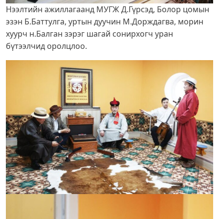
Нээлтийн ажиллагаанд МУГЖ Д.Гүрсэд, Болор цомын
эзэн Б.Баттулга, уртын дуучин М.Дорждагва, морин
хуурч н.Балган зэрэг шагай сонирхогч уран
бүтээлчид оролцлоо.