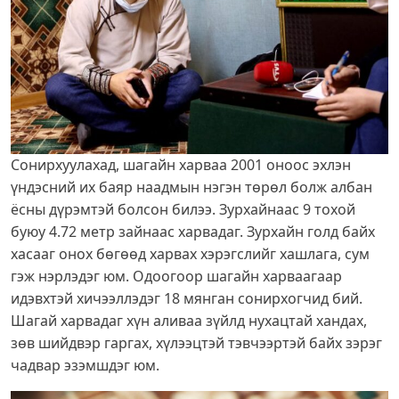
Сонирхуулахад, шагайн харваа 2001 оноос эхлэн
үндэсний их баяр наадмын нэгэн төрөл болж албан
ёсны дүрэмтэй болсон билээ. Зурхайнаас 9 тохой
буюу 4.72 метр зайнаас харвадаг. Зурхайн голд байх
хасааг онох бөгөөд харвах хэрэгслийг хашлага, сум
гэж нэрлэдэг юм. Одоогоор шагайн харваагаар
идэвхтэй хичээллэдэг 18 мянган сонирхогчид бий.
Шагай харвадаг хүн аливаа зүйлд нухацтай хандах,
зөв шийдвэр гаргах, хүлээцтэй тэвчээртэй байх зэрэг
чадвар эзэмшдэг юм.