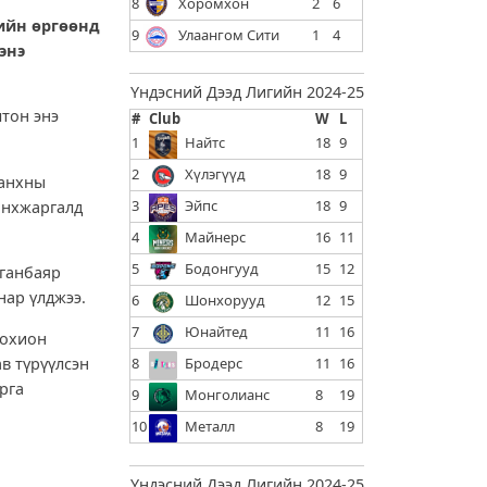
8
Хоромхон
2
6
ийн өргөөнд
9
Улаангом Сити
1
4
энэ
Үндэсний Дээд Лигийн 2024-25
лтон энэ
#
Club
W
L
1
Найтс
18
9
2
Хүлэгүүд
18
9
 анхны
3
Эйпс
18
9
өнхжаргалд
4
Майнерс
16
11
5
Бодонгууд
15
12
уганбаяр
нар үлджээ.
6
Шонхорууд
12
15
7
Юнайтед
11
16
зохион
ав түрүүлсэн
8
Бродерс
11
16
рга
9
Монголианс
8
19
10
Металл
8
19
Үндэсний Дээд Лигийн 2024-25