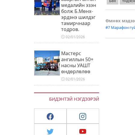
Бөх
Үндэсн
медалийн эзэн
болж Б.Мөнх-
эрдэнэ шилдэг
Post
Өмнөх мэдээ
тамирчнаар
#7 Марафон гү
тодров.
naviga
02/01/2026
Мастерс
ангиллын 50+
насны УАШТ
өндөрлөлөө
02/01/2026
БИДЭНТЭЙ НЭГДЭЭРЭЙ