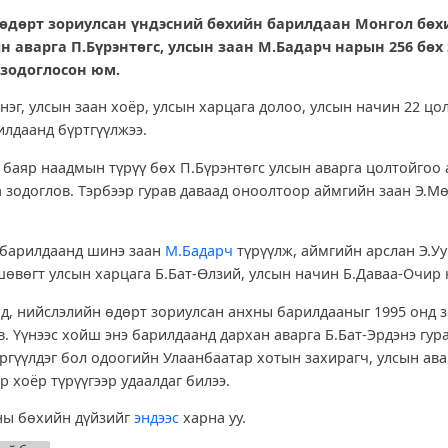
өдөрт зориулсан үндэсний бөхийн барилдаан Монгол бөх
н аварга П.Бүрэнтөгс, улсын заан М.Бадарч нарын 256 бөх 
зодоглосон юм.
нэг, улсын заан хоёр, улсын харцага долоо, улсын начин 22 цо
илдаанд бүртгүүлжээ.
баяр наадмын түрүү бөх П.Бүрэнтөгс улсын аварга цолтойгоо
 зодоглов. Тэрбээр гурав даваад оноолтоор аймгийн заан Э.М
 барилдаанд шинэ заан
М.Бадарч
түрүүлж, аймгийн арслан Э.У
 шөвөгт улсын харцага Б.Бат-Өлзий, улсын начин Б.Даваа-Очир 
д, нийслэлийн өдөрт зориулсан анхны барилдааныг 1995 онд 
. Үүнээс хойш энэ барилдаанд дархан аварга Б.Бат-Эрдэнэ гур
ргүүлдэг бол одоогийн Улаанбаатар хотын захирагч, улсын ава
 хоёр түрүүгээр удаалдаг билээ.
ны бөхийн дүйзийг
эндээс
харна уу.