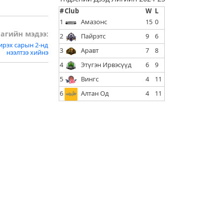
#
Club
W
L
1
Амазонс
15
0
агийн мэдээ:
2
Пайрэтс
9
6
рэх сарын 2-нд
3
Аравт
7
8
нээлтээ хийнэ
4
Этүгэн Ирвэсүүд
6
9
5
Вингс
4
11
6
Алтан Од
4
11