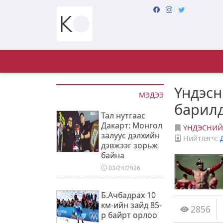
Үндэсн
МЭДЭЭ
барилд
Тал нутгаас
Дакарт: Монгол
ҮНДЭСНИЙ
залуус дэлхийн
Нийтлэгч:
дэвжээг зорьж
байна
03/24/2026
Б.Ачбадрах 10
км-ийн зайд 85-
2856
р байрт орлоо