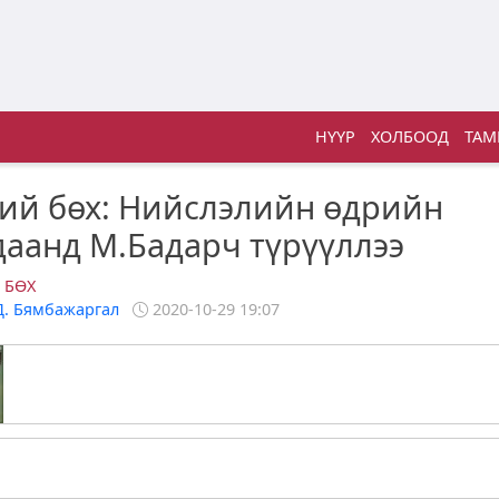
НҮҮР
ХОЛБООД
ТАМ
ий бөх: Нийслэлийн өдрийн
аанд М.Бадарч түрүүллээ
 БӨХ
Д. Бямбажаргал
2020-10-29 19:07