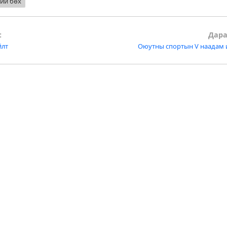
ий бөх
:
Дара
йлт
Оюутны спортын V наадам и
tion