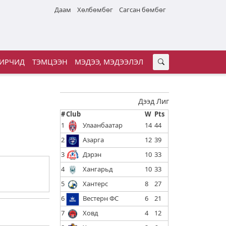
Даам
Хөлбөмбөг
Сагсан бөмбөг
ИРЧИД
ТЭМЦЭЭН
МЭДЭЭ, МЭДЭЭЛЭЛ
Дээд Лиг
#
Club
W
Pts
1
Улаанбаатар
14
44
2
Азарга
12
39
3
Дэрэн
10
33
4
Хангарьд
10
33
5
Хантерс
8
27
6
Вестерн ФС
6
21
7
Ховд
4
12