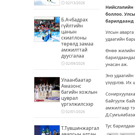
02/13/2026
Нийслэлийн 
боллоо. Улсы
Б.Ачбадрах
барилдаанд 
гүйлтийн
цанын
Улсын аварга 
скиатлоны
удаагийн бар
төрөлд замаа
амжилттай
Өнөө жилийн 
дуусгалаа
барилдаандаа
02/09/2026
унасан аж.
Энэ удаагийн
Улаанбаатар
үзүүрлэв. Их
Амазонс
багийн хожлын
Сонирхуулаха
цуврал
байгуулж байв
үргэлжилсээр
амжилтаар тэ
02/01/2026
Д.Сумъяабазар
Тус барилдаа
Т.Түвшинжаргал
аваргын алтан