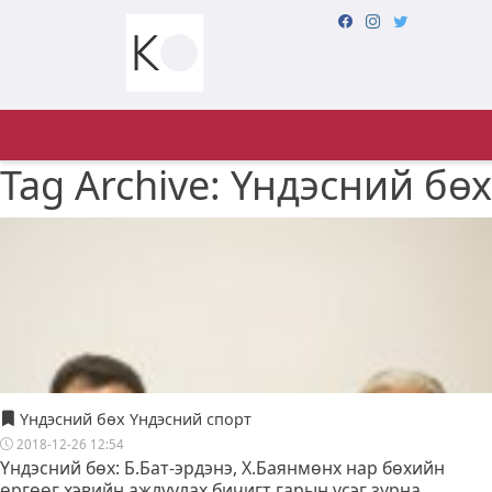
Tag Archive: Үндэсний бөх
Үндэсний бөх Үндэсний спорт
2018-12-26 12:54
Үндэсний бөх: Б.Бат-эрдэнэ, Х.Баянмөнх нар бөхийн
өргөөг хэвийн ажлуулах бичигт гарын үсэг зурна