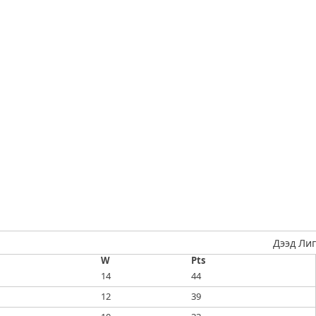
Дээд Лиг
W
Pts
14
44
12
39