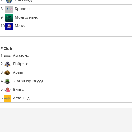
7
Юнайтед
8
Бродерс
9
Монголианс
10
Металл
#
Club
1
Амазонс
2
Пайрэтс
3
Аравт
4
Этүгэн Ирвэсүүд
5
Вингс
6
Алтан Од