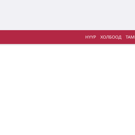
НҮҮР
ХОЛБООД
ТАМ