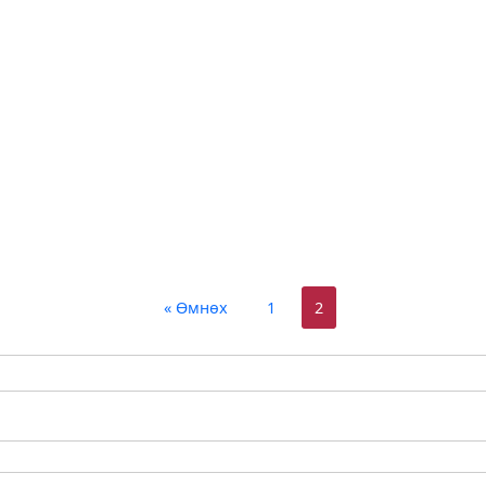
« Өмнөх
1
2