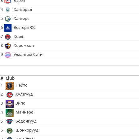
3
Дэрэн
4
Хангарьд
5
Хантерс
6
Вестерн ФС
7
Ховд
8
Хоромхон
9
Улаангом Сити
#
Club
1
Найтс
2
Хүлэгүүд
3
Эйпс
4
Майнерс
5
Бодонгууд
6
Шонхорууд