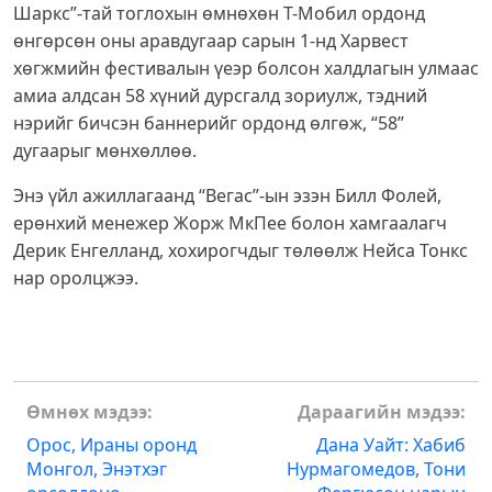
Шаркс”-тай тоглохын өмнөхөн Т-Мобил ордонд
өнгөрсөн оны аравдугаар сарын 1-нд Харвест
хөгжмийн фестивалын үеэр болсон халдлагын улмаас
амиа алдсан 58 хүний дурсгалд зориулж, тэдний
нэрийг бичсэн баннерийг ордонд өлгөж, “58”
дугаарыг мөнхөллөө.
Энэ үйл ажиллагаанд “Вегас”-ын эзэн Билл Фолей,
ерөнхий менежер Жорж МкПее болон хамгаалагч
Дерик Енгелланд, хохирогчдыг төлөөлж Нейса Тонкс
нар оролцжээ.
Post
Өмнөх мэдээ:
Дараагийн мэдээ:
navigation
Орос, Ираны оронд
Дана Уайт: Хабиб
Монгол, Энэтхэг
Нурмагомедов, Тони