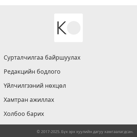
Сурталчилгаа байршуулах
Редакцийн бодлого
Үйлчилгээний нөхцөл
Хамтран ажиллах
Холбоо барих
© 2017-2025. Бүх эрх хуулийн дагуу хамгаалагдсан.