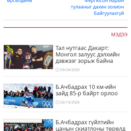
өрсөлдөнө
Фергюсон нарын
тулааныг дахин зохион
байгуулахгүй
МЭДЭЭ
Тал нутгаас Дакарт:
Монгол залуус дэлхийн
дэвжээг зорьж байна
03/24/2026
Б.Ачбадрах 10 км-ийн
зайд 85-р байрт орлоо
02/13/2026
Б.Ачбадрах гүйлтийн
цанын скиатлоны төрөлд