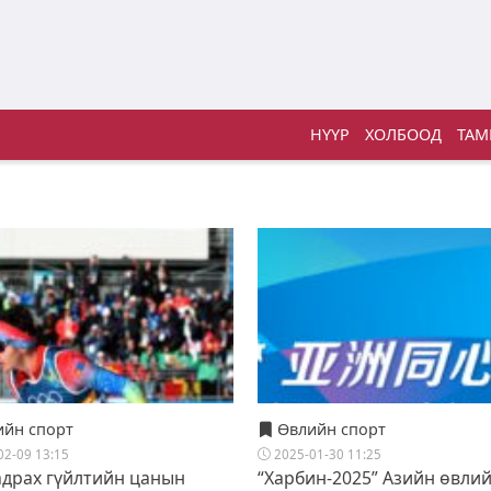
НҮҮР
ХОЛБООД
ТАМ
йн спорт
Өвлийн спорт
02-09 13:15
2025-01-30 11:25
адрах гүйлтийн цанын
“Харбин-2025” Азийн өвли