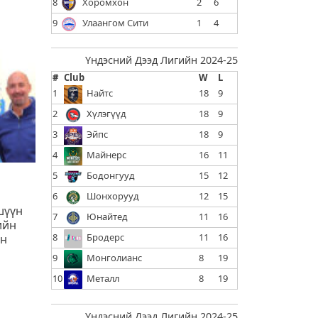
8
Хоромхон
2
6
9
Улаангом Сити
1
4
Үндэсний Дээд Лигийн 2024-25
#
Club
W
L
1
Найтс
18
9
2
Хүлэгүүд
18
9
3
Эйпс
18
9
4
Майнерс
16
11
5
Бодонгууд
15
12
6
Шонхорууд
12
15
шүүн
7
Юнайтед
11
16
ийн
8
Бродерс
11
16
ан
9
Монголианс
8
19
10
Металл
8
19
Үндэсний Дээд Лигийн 2024-25