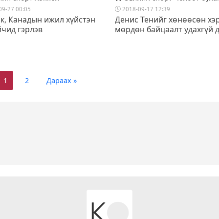
09-27 00:05
2018-09-17 12:39
к, Канадын ижил хүйстэн
Денис Тенийг хөнөөсөн хэ
йчид гэрлэв
мөрдөн байцаалт удахгүй 
1
2
Дараах »