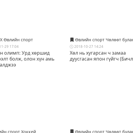
 Өвлийн спорт
Өвлийн спорт Чөлөөт була
11-29 17:04
2018-10-27 14:24
н олимп: Урд хөршид
Хөл нь хугарсан ч замаа
элт болж, олон хүн амь
дуусгасан япон гүйгч (Бичл
 алджээ
йн спорт Хоккей
Өвлийн спорт Чөлөөт була