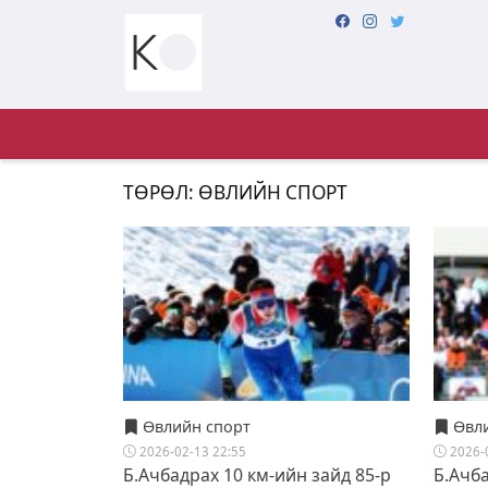
ТӨРӨЛ: ӨВЛИЙН СПОРТ
Өвлийн спорт
Өвли
2026-02-13 22:55
2026-
Б.Ачбадрах 10 км-ийн зайд 85-р
Б.Ачб