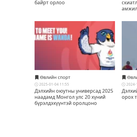
байрт орлоо
скиат
амжил
Өвлийн спорт
Өвли
2025-01-04 11:55
2024-
Дэлхийн оюутны универсад 2025
Дэлхи
наадамд Монгол улс 20 хүний
орох 
бүрэлдэхүүнтэй оролцоно