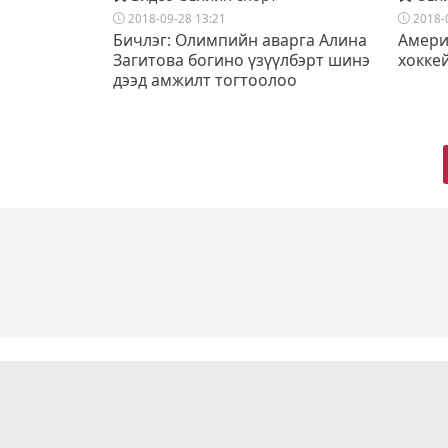
2018-09-28 13:21
2018-
Бичлэг: Олимпийн аварга Алина
Амери
Загитова богино үзүүлбэрт шинэ
хокке
дээд амжилт тогтоолоо