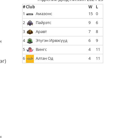
#
Club
W
L
1
Амазонс
15
0
2
Пайрэтс
9
6
3
Аравт
7
8
4
Этүгэн Ирвэсүүд
6
9
н
5
Вингс
4
11
6
Алтан Од
4
11
эг)
н