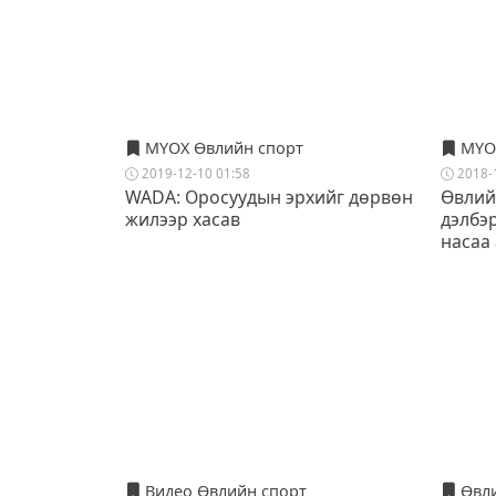
МҮОХ Өвлийн спорт
МҮОХ
2019-12-10 01:58
2018-
WADA: Оросуудын эрхийг дөрвөн
Өвлий
жилээр хасав
дэлбэр
насаа
Видео Өвлийн спорт
Өвли