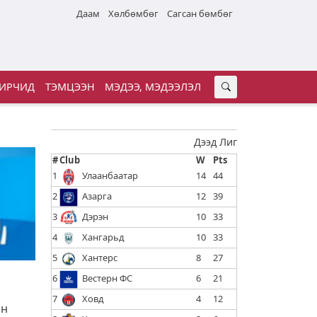
Даам
Хөлбөмбөг
Сагсан бөмбөг
ИРЧИД
ТЭМЦЭЭН
МЭДЭЭ, МЭДЭЭЛЭЛ
Дээд Лиг
#
Club
W
Pts
1
Улаанбаатар
14
44
2
Азарга
12
39
3
Дэрэн
10
33
4
Хангарьд
10
33
5
Хантерс
8
27
6
Вестерн ФС
6
21
7
Ховд
4
12
йн