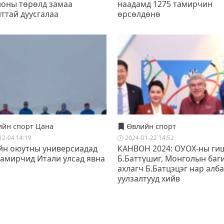
лоны төрөлд замаа
наадамд 1275 тамирчин
ттай дуусгалаа
өрсөлдөнө
йн спорт Цана
Өвлийн спорт
12-04 14:19
2024-01-22 14:52
йн оюутны универсиадад
КАНВОН 2024: ОУОХ-ны ги
тамирчид Итали улсад явна
Б.Баттүшиг, Монголын баг
ахлагч Б.Батцэцэг нар алб
уулзалтууд хийв