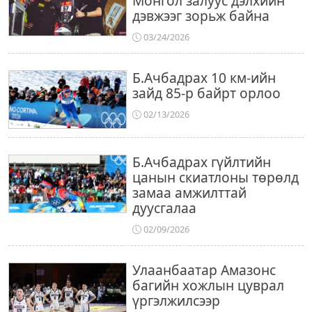
Монгол залуус дэлхийн
дэвжээг зорьж байна
03/24/2026
Б.Ачбадрах 10 км-ийн
зайд 85-р байрт орлоо
02/13/2026
Б.Ачбадрах гүйлтийн
цанын скиатлоны төрөлд
замаа амжилттай
дуусгалаа
02/09/2026
Улаанбаатар Амазонс
багийн хожлын цуврал
үргэлжилсээр