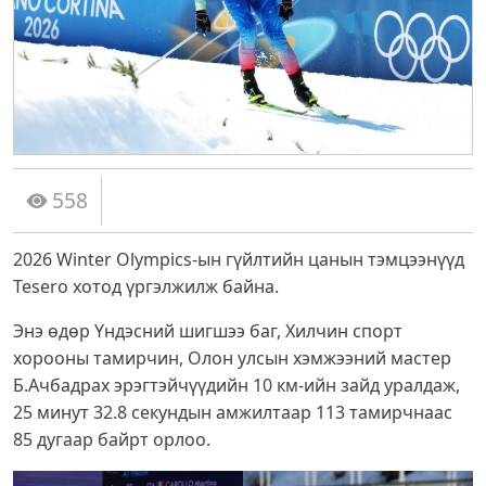
558
2026 Winter Olympics-ын гүйлтийн цанын тэмцээнүүд
Tesero хотод үргэлжилж байна.
Энэ өдөр Үндэсний шигшээ баг, Хилчин спорт
хорооны тамирчин, Олон улсын хэмжээний мастер
Б.Ачбадрах эрэгтэйчүүдийн 10 км-ийн зайд уралдаж,
25 минут 32.8 секундын амжилтаар 113 тамирчнаас
85 дугаар байрт орлоо.