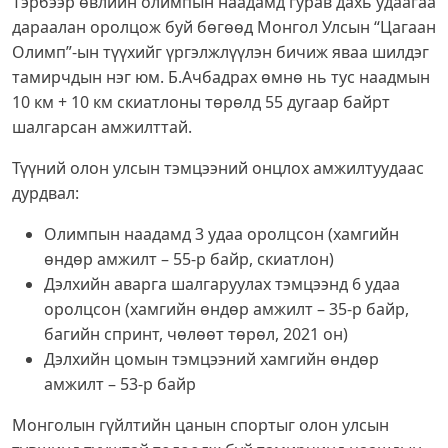
Тэрбээр өвлийн олимпын наадамд гурав дахь удаагаа
дараалан оролцож буй бөгөөд Монгол Улсын “Цагаан
Олимп”-ын түүхийг үргэлжлүүлэн бичиж яваа шилдэг
тамирчдын нэг юм. Б.Ачбадрах өмнө нь тус наадмын
10 км + 10 км скиатлоны төрөлд 55 дугаар байрт
шалгарсан амжилттай.
Түүний олон улсын тэмцээний онцлох амжилтуудаас
дурдвал:
Олимпын наадамд 3 удаа оролцсон (хамгийн
өндөр амжилт – 55-р байр, скиатлон)
Дэлхийн аварга шалгаруулах тэмцээнд 6 удаа
оролцсон (хамгийн өндөр амжилт – 35-р байр,
багийн спринт, чөлөөт төрөл, 2021 он)
Дэлхийн цомын тэмцээний хамгийн өндөр
амжилт – 53-р байр
Монголын гүйлтийн цанын спортыг олон улсын