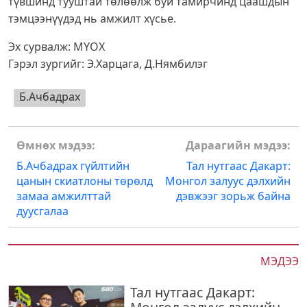
түвшинд тууштай төлөөлж буй тамирчинд цаашдын
тэмцээнүүдэд нь амжилт хүсье.
Эх сурвалж: МҮОХ
Гэрэл зургийг: Э.Харцага, Д.Нямбилэг
Б.Ачбадрах
Post
Өмнөх мэдээ:
Дараагийн мэдээ:
navigation
Б.Ачбадрах гүйлтийн
Тал нутгаас Дакарт:
цанын скиатлоны төрөлд
Монгол залуус дэлхийн
замаа амжилттай
дэвжээг зорьж байна
дуусгалаа
МЭДЭЭ
Тал нутгаас Дакарт: