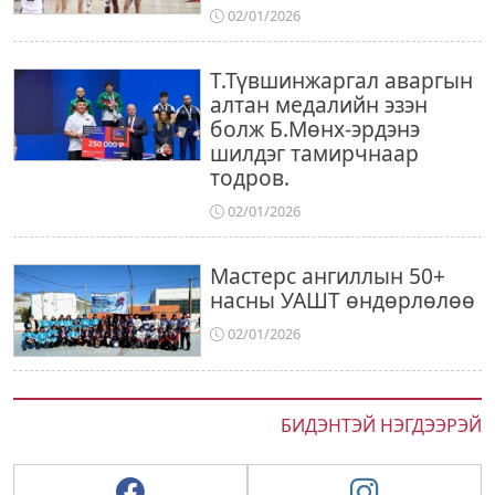
02/01/2026
Т.Түвшинжаргал аваргын
алтан медалийн эзэн
болж Б.Мөнх-эрдэнэ
шилдэг тамирчнаар
тодров.
02/01/2026
Мастерс ангиллын 50+
насны УАШТ өндөрлөлөө
02/01/2026
БИДЭНТЭЙ НЭГДЭЭРЭЙ