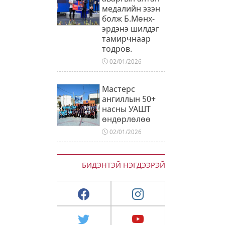
медалийн эзэн
болж Б.Мөнх-
эрдэнэ шилдэг
тамирчнаар
тодров.
02/01/2026
Мастерс
ангиллын 50+
насны УАШТ
өндөрлөлөө
02/01/2026
БИДЭНТЭЙ НЭГДЭЭРЭЙ