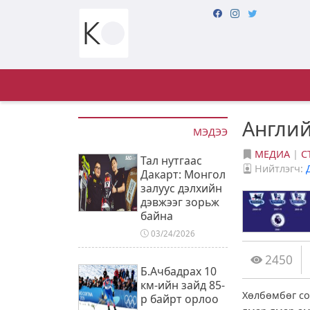
Англий
МЭДЭЭ
МЕДИА
|
С
Тал нутгаас
Нийтлэгч:
Дакарт: Монгол
залуус дэлхийн
дэвжээг зорьж
байна
03/24/2026
2450
Б.Ачбадрах 10
км-ийн зайд 85-
Хөлбөмбөг со
р байрт орлоо