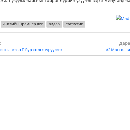
жилт үзүүлж байсныг тойрог бүрийн үзүүлэлтээр 5 минутанд б
Английн Премьер лиг
видео
статистик
:
Дара
лсын арслан П.Бүрэнтөгс түрүүллээ
#2 Монгол т
tion