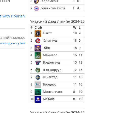
агтаан
8
Хоромхон
2
6
9
Улаангом Сити
1
4
Үндэсний Дээд Лигийн 2024-25
#
Club
W
L
1
Найтс
18
9
агийн мэдээ:
2
Хүлэгүүд
18
9
амирчдын тухай
3
Эйпс
18
9
4
Майнерс
16
11
5
Бодонгууд
15
12
6
Шонхорууд
12
15
7
Юнайтед
11
16
8
Бродерс
11
16
9
Монголианс
8
19
10
Металл
8
19
Үндэсний Дээд Лигийн 2024-25