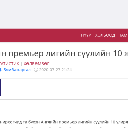
НҮҮР
ХОЛБООД
ТАМ
н премьер лигийн сүүлийн 10 
ТАТИСТИК
|
ХӨЛБӨМБӨГ
Д. Бямбажаргал
2020-07-27 21:24
нирхогчид та бүхэн Английн премьер лигийн сүүлийн 10 улирл