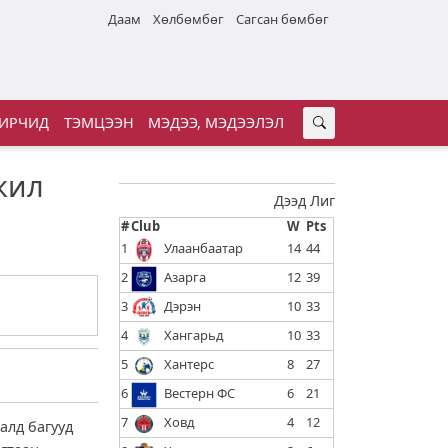
Даам
Хөлбөмбөг
Сагсан бөмбөг
ИРЧИД
ТЭМЦЭЭН
МЭДЭЭ, МЭДЭЭЛЭЛ
жил
Дээд Лиг
#
Club
W
Pts
1
Улаанбаатар
14
44
2
Азарга
12
39
3
Дэрэн
10
33
4
Хангарьд
10
33
5
Хантерс
8
27
6
Вестерн ФС
6
21
7
Ховд
4
12
алд багууд