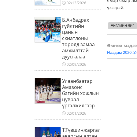
ямар ямар ам
02/13/2026
үзээрэй.
Б.Ачбадрах
Английн лиг
гүйлтийн
цанын
скиатлоны
төрөлд замаа
Post
Өмнөх мэдээ
амжилттай
Наадам 2020: У
naviga
дуусгалаа
02/09/2026
Улаанбаатар
Амазонс
багийн хожлын
цуврал
үргэлжилсээр
02/01/2026
Т.Түвшинжаргал
аваргын алтан