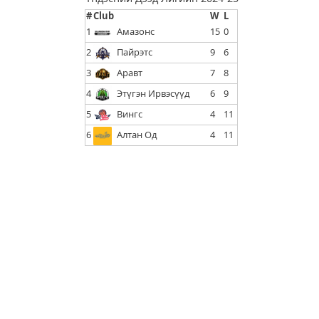
#
Club
W
L
1
Амазонс
15
0
2
Пайрэтс
9
6
3
Аравт
7
8
4
Этүгэн Ирвэсүүд
6
9
5
Вингс
4
11
6
Алтан Од
4
11