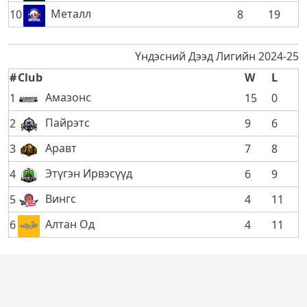
Металл
10
8
19
Үндэсний Дээд Лигийн 2024-25
#
Club
W
L
Амазонс
1
15
0
Пайрэтс
2
9
6
Аравт
3
7
8
Этүгэн Ирвэсүүд
4
6
9
Вингс
5
4
11
Алтан Од
6
4
11