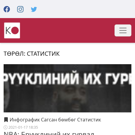
ТӨРӨЛ: СТАТИСТИК
Инфографик Сагсан бөмбөг Статистик
2021-01-17 18:35
NBA: Брүүклиний их гурвал