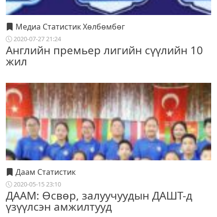
Медиа Статистик Хөлбөмбөг
2020-07-27 21:24
Английн премьер лигийн сүүлийн 10
жил
Даам Статистик
2020-05-15 23:10
ДААМ: Өсвөр, залуучуудын ДАШТ-д
үзүүлсэн амжилтууд