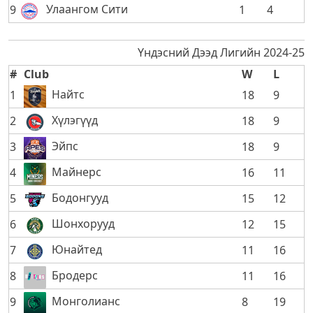
Улаангом Сити
9
1
4
Үндэсний Дээд Лигийн 2024-25
#
Club
W
L
Найтс
1
18
9
Хүлэгүүд
2
18
9
Эйпс
3
18
9
Майнерс
4
16
11
Бодонгууд
5
15
12
Шонхорууд
6
12
15
Юнайтед
7
11
16
Бродерс
8
11
16
Монголианс
9
8
19