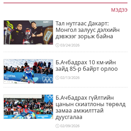
МЭДЭЭ
Тал нутгаас Дакарт:
Монгол залуус дэлхийн
дэвжээг зорьж байна
03/24/2026
Б.Ачбадрах 10 км-ийн
зайд 85-р байрт орлоо
02/13/2026
Б.Ачбадрах гүйлтийн
цанын скиатлоны төрөлд
замаа амжилттай
дуусгалаа
02/09/2026