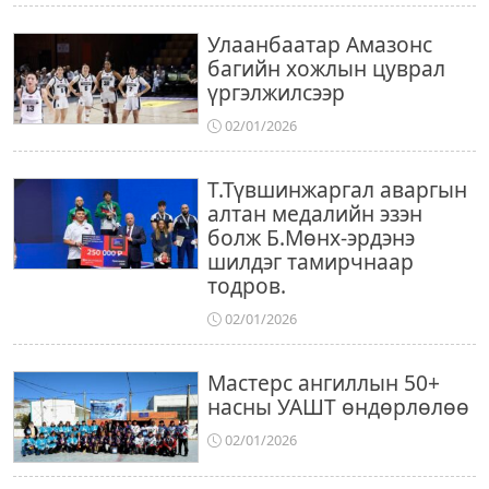
Улаанбаатар Амазонс
багийн хожлын цуврал
үргэлжилсээр
02/01/2026
Т.Түвшинжаргал аваргын
алтан медалийн эзэн
болж Б.Мөнх-эрдэнэ
шилдэг тамирчнаар
тодров.
02/01/2026
Мастерс ангиллын 50+
насны УАШТ өндөрлөлөө
02/01/2026