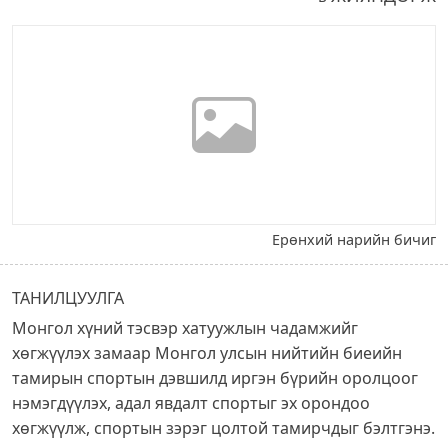
Ерөнхий нарийн бичиг
ТАНИЛЦУУЛГА
Монгол хүний тэсвэр хатуужлын чадамжийг
хөгжүүлэх замаар Монгол улсын нийтийн биеийн
тамирын спортын дэвшилд иргэн бүрийн оролцоог
нэмэгдүүлэх, адал явдалт спортыг эх орондоо
хөгжүүлж, спортын зэрэг цолтой тамирчдыг бэлтгэнэ.