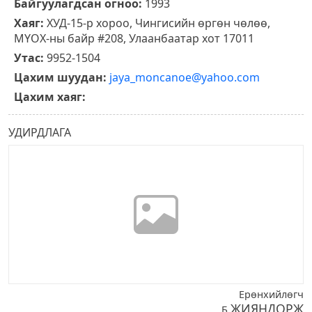
Байгуулагдсан огноо:
1993
Хаяг:
ХУД-15-р хороо, Чингисийн өргөн чөлөө,
МҮОХ-ны байр #208, Улаанбаатар хот 17011
Утас:
9952-1504
Цахим шуудан:
jaya_moncanoe@yahoo.com
Цахим хаяг:
УДИРДЛАГА
Ерөнхийлөгч
ЖИЯНДОРЖ
Б