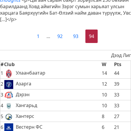
thoughts
<p>Цагаан сарын баярт зориулсан 256 бөхийн
барилдаанд Ховд аймгийн Зэрэг сумын харьяат улсын
харцага Баярхүүгийн Бат-Өлзий найм даван түрүүлж, Увс
[…]</p>
1
…
92
93
94
Дээд Лиг
#
Club
W
Pts
Улаанбаатар
1
14
44
Азарга
2
12
39
Дэрэн
3
10
33
Хангарьд
4
10
33
Хантерс
5
8
27
Вестерн ФС
6
6
21