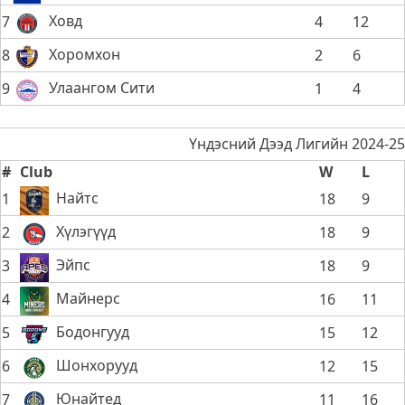
Ховд
7
4
12
Хоромхон
8
2
6
Улаангом Сити
9
1
4
Үндэсний Дээд Лигийн 2024-25
#
Club
W
L
Найтс
1
18
9
Хүлэгүүд
2
18
9
Эйпс
3
18
9
Майнерс
4
16
11
Бодонгууд
5
15
12
Шонхорууд
6
12
15
Юнайтед
7
11
16