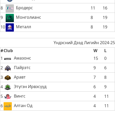
Бродерс
8
11
16
Монголианс
9
8
19
Металл
10
8
19
Үндэсний Дээд Лигийн 2024-25
#
Club
W
L
Амазонс
1
15
0
Пайрэтс
2
9
6
Аравт
3
7
8
Этүгэн Ирвэсүүд
4
6
9
Вингс
5
4
11
Алтан Од
6
4
11