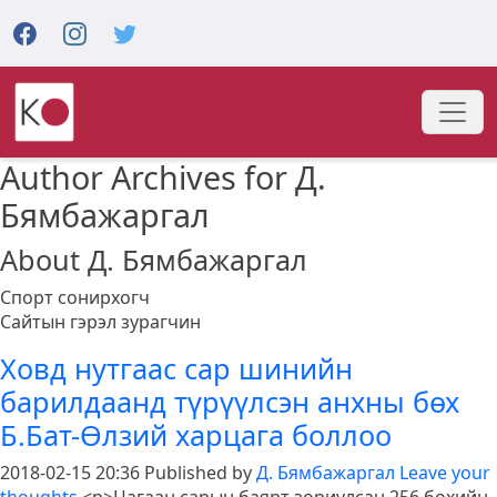
Author Archives for Д.
Бямбажаргал
About Д. Бямбажаргал
Спорт сонирхогч
Сайтын гэрэл зурагчин
Ховд нутгаас сар шинийн
барилдаанд түрүүлсэн анхны бөх
Б.Бат-Өлзий харцага боллоо
2018-02-15 20:36
Published by
Д. Бямбажаргал
Leave your