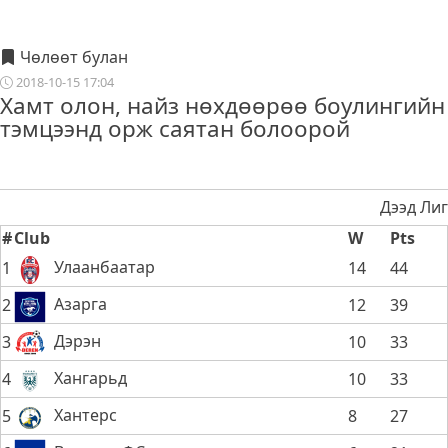
Чөлөөт булан
2018-10-15 17:04
Хамт олон, найз нөхдөөрөө боулингийн
тэмцээнд орж саятан болоорой
Дээд Лиг
#
Club
W
Pts
Улаанбаатар
1
14
44
Азарга
2
12
39
Дэрэн
3
10
33
Хангарьд
4
10
33
Хантерс
5
8
27