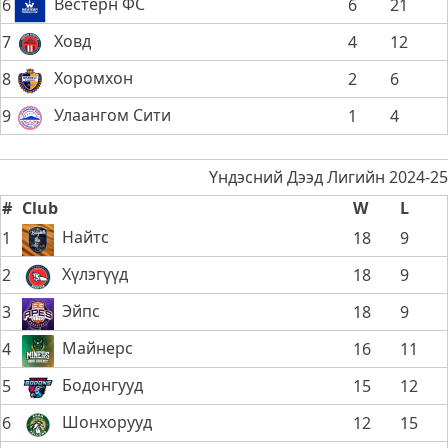
Вестерн ФС
6
6
21
Ховд
7
4
12
Хоромхон
8
2
6
Улаангом Сити
9
1
4
Үндэсний Дээд Лигийн 2024-25
#
Club
W
L
Найтс
1
18
9
Хүлэгүүд
2
18
9
Эйпс
3
18
9
Майнерс
4
16
11
Бодонгууд
5
15
12
Шонхорууд
6
12
15