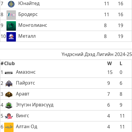
Юнайтед
7
11
16
Бродерс
8
11
16
Монголианс
9
8
19
Металл
10
8
19
Үндэсний Дээд Лигийн 2024-25
#
Club
W
L
Амазонс
1
15
0
Пайрэтс
2
9
6
Аравт
3
7
8
Этүгэн Ирвэсүүд
4
6
9
Вингс
5
4
11
Алтан Од
6
4
11