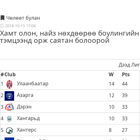
Чөлөөт булан
2018-10-15 17:04
Хамт олон, найз нөхдөөрөө боулингийн
тэмцээнд орж саятан болоорой
Дээд Лиг
#
Club
W
Pts
Улаанбаатар
1
14
44
Азарга
2
12
39
Дэрэн
3
10
33
Хангарьд
4
10
33
Хантерс
5
8
27