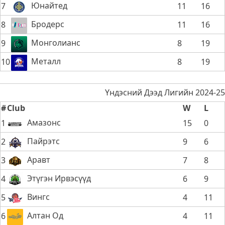
Юнайтед
7
11
16
Бродерс
8
11
16
Монголианс
9
8
19
Металл
10
8
19
Үндэсний Дээд Лигийн 2024-25
#
Club
W
L
Амазонс
1
15
0
Пайрэтс
2
9
6
Аравт
3
7
8
Этүгэн Ирвэсүүд
4
6
9
Вингс
5
4
11
Алтан Од
6
4
11