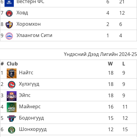
Вестерн ФС
6
6
21
Ховд
7
4
12
Хоромхон
8
2
6
Улаангом Сити
9
1
4
Үндэсний Дээд Лигийн 2024-25
#
Club
W
L
Найтс
1
18
9
Хүлэгүүд
2
18
9
Эйпс
3
18
9
Майнерс
4
16
11
Бодонгууд
5
15
12
Шонхорууд
6
12
15