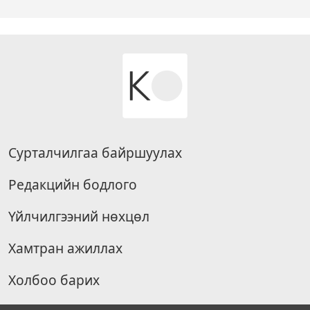
Сурталчилгаа байршуулах
Редакцийн бодлого
Үйлчилгээний нөхцөл
Хамтран ажиллах
Холбоо барих