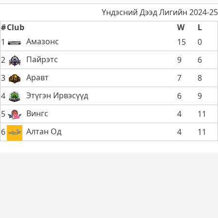
Үндэсний Дээд Лигийн 2024-25
#
Club
W
L
Амазонс
1
15
0
Пайрэтс
2
9
6
Аравт
3
7
8
Этүгэн Ирвэсүүд
4
6
9
Вингс
5
4
11
Алтан Од
6
4
11