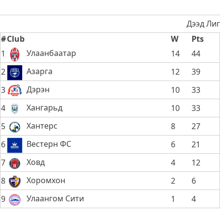
Дээд Лиг
#
Club
W
Pts
Улаанбаатар
1
14
44
Азарга
2
12
39
Дэрэн
3
10
33
Хангарьд
4
10
33
Хантерс
5
8
27
Вестерн ФС
6
6
21
Ховд
7
4
12
Хоромхон
8
2
6
Улаангом Сити
9
1
4