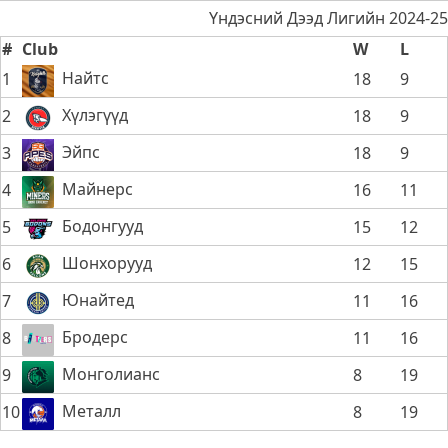
Үндэсний Дээд Лигийн 2024-25
#
Club
W
L
Найтс
1
18
9
Хүлэгүүд
2
18
9
Эйпс
3
18
9
Майнерс
4
16
11
Бодонгууд
5
15
12
Шонхорууд
6
12
15
Юнайтед
7
11
16
Бродерс
8
11
16
Монголианс
9
8
19
Металл
10
8
19