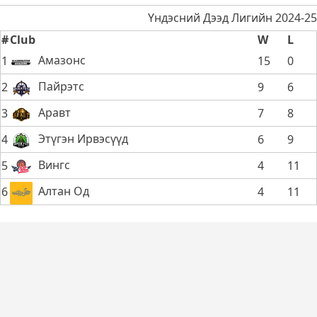
Үндэсний Дээд Лигийн 2024-25
#
Club
W
L
Амазонс
1
15
0
Пайрэтс
2
9
6
Аравт
3
7
8
Этүгэн Ирвэсүүд
4
6
9
Вингс
5
4
11
Алтан Од
6
4
11