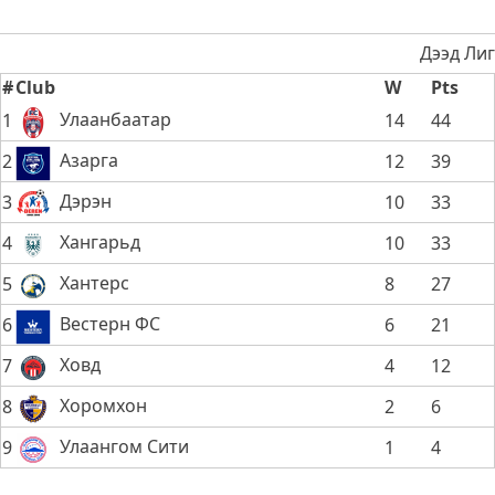
Дээд Лиг
#
Club
W
Pts
Улаанбаатар
1
14
44
Азарга
2
12
39
Дэрэн
3
10
33
Хангарьд
4
10
33
Хантерс
5
8
27
Вестерн ФС
6
6
21
Ховд
7
4
12
Хоромхон
8
2
6
Улаангом Сити
9
1
4