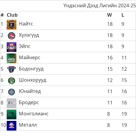
Үндэсний Дээд Лигийн 2024-25
#
Club
W
L
Найтс
1
18
9
Хүлэгүүд
2
18
9
Эйпс
3
18
9
Майнерс
4
16
11
Бодонгууд
5
15
12
Шонхорууд
6
12
15
Юнайтед
7
11
16
Бродерс
8
11
16
Монголианс
9
8
19
Металл
10
8
19