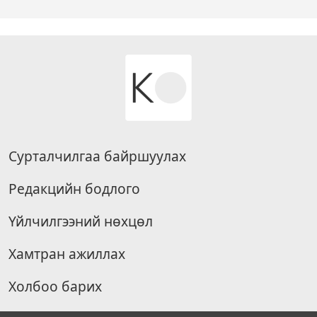
Сурталчилгаа байршуулах
Редакцийн бодлого
Үйлчилгээний нөхцөл
Хамтран ажиллах
Холбоо барих