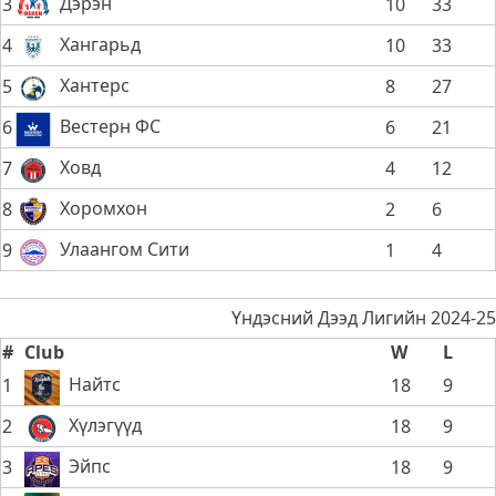
Дэрэн
3
10
33
Хангарьд
4
10
33
Хантерс
5
8
27
Вестерн ФС
6
6
21
Ховд
7
4
12
Хоромхон
8
2
6
Улаангом Сити
9
1
4
Үндэсний Дээд Лигийн 2024-25
#
Club
W
L
Найтс
1
18
9
Хүлэгүүд
2
18
9
Эйпс
3
18
9