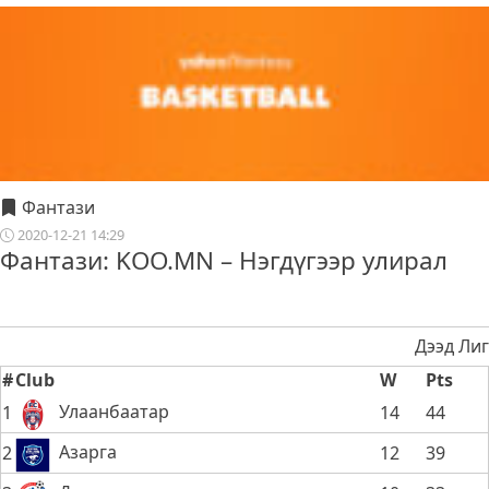
Фантази
2020-12-21 14:29
Фантази: KOO.MN – Нэгдүгээр улирал
Дээд Лиг
#
Club
W
Pts
Улаанбаатар
1
14
44
Азарга
2
12
39