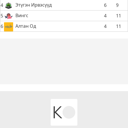
Этүгэн Ирвэсүүд
4
6
9
Вингс
5
4
11
Алтан Од
6
4
11