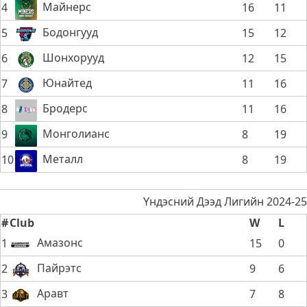
Майнерс
4
16
11
Бодонгууд
5
15
12
Шонхорууд
6
12
15
Юнайтед
7
11
16
Бродерс
8
11
16
Монголианс
9
8
19
Металл
10
8
19
Үндэсний Дээд Лигийн 2024-25
#
Club
W
L
Амазонс
1
15
0
Пайрэтс
2
9
6
Аравт
3
7
8