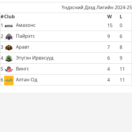
Үндэсний Дээд Лигийн 2024-25
#
Club
W
L
Амазонс
1
15
0
Пайрэтс
2
9
6
Аравт
3
7
8
Этүгэн Ирвэсүүд
4
6
9
Вингс
5
4
11
Алтан Од
6
4
11