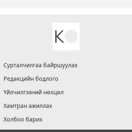
Сурталчилгаа байршуулах
Редакцийн бодлого
Үйлчилгээний нөхцөл
Хамтран ажиллах
Холбоо барих