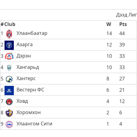
Дээд Лиг
#
Club
W
Pts
Улаанбаатар
1
14
44
Азарга
2
12
39
Дэрэн
3
10
33
Хангарьд
4
10
33
Хантерс
5
8
27
Вестерн ФС
6
6
21
Ховд
7
4
12
Хоромхон
8
2
6
Улаангом Сити
9
1
4