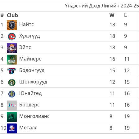
Үндэсний Дээд Лигийн 2024-25
#
Club
W
L
Найтс
1
18
9
Хүлэгүүд
2
18
9
Эйпс
3
18
9
Майнерс
4
16
11
Бодонгууд
5
15
12
Шонхорууд
6
12
15
Юнайтед
7
11
16
Бродерс
8
11
16
Монголианс
9
8
19
Металл
10
8
19