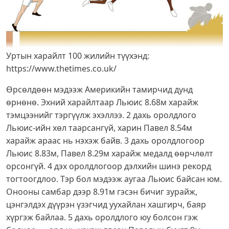
Уртын харайлт 100 жилийн түүхэнд:
https://www.thetimes.co.uk/
Өрсөлдөөн мэдээж Америкийн тамирчид дунд
өрнөнө. Эхний харайлтаар Льюис 8.68м харайж
тэмцээнийг тэргүүлж эхэллээ. 2 дахь оролдлого
Льюис-ийн хөл таарсангүй, харин Павел 8.54м
харайж араас нь нэхэж байв. 3 дахь оролдлогоор
Льюис 8.83м, Павел 8.29м харайж медалд өөрчлөлт
орсонгүй. 4 дэх оролдлогоор дэлхийн шинэ рекорд
тогтоогдлоо. Тэр бол мэдээж аугаа Льюис байсан юм.
Онооны самбар дээр 8.91м гэсэн бичиг зурайж,
цэнгэлдэх дүүрэн үзэгчид уухайлан хашгирч, баяр
хүргэж байлаа. 5 дахь оролдлого юу болсон гэж