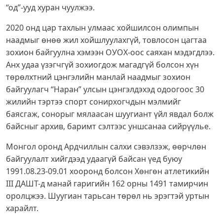
“од”-ууд хуран чуулжээ.
2020 онд цар тахлын улмаас хойшилсон олимпын
наадмыг өнөө жил хойшлуулахгүй, товлосон цагтаа
зохион байгуулна хэмээн ОУОХ-оос саяхан мэдэгдлээ.
Анх удаа үзэгчгүй зохиогдож магадгүй болсон хүн
төрөлхтний цэнгэлийн манлай наадмыг зохион
байгуулагч “Наран” улсын цэнгэлдэхэд одоогоос 30
жилийн тэртээ спорт сонирхогчдын мэлмийг
баясгаж, сонорыг мялаасан шуугиант үйл явдал болж
байсныг архив, баримт сэлтээс уншсанаа сийрүүлье.
Монгол оронд Ардчиллын салхи сэвэлзэж, өөрчлөн
байгуулалт хийгдээд удаагүй байсан үед буюу
1991.08.23-09.01 хооронд болсон Хөнгөн атлетикийн
III ДАШТ-д манай гаригийн 162 орны 1491 тамирчин
оролцжээ. Шуугиан тарьсан төрөл нь эрэгтэй уртын
харайлт.