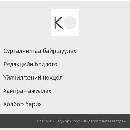
Сурталчилгаа байршуулах
Редакцийн бодлого
Үйлчилгээний нөхцөл
Хамтран ажиллах
Холбоо барих
© 2017-2025. Бүх эрх хуулийн дагуу хамгаалагдсан.