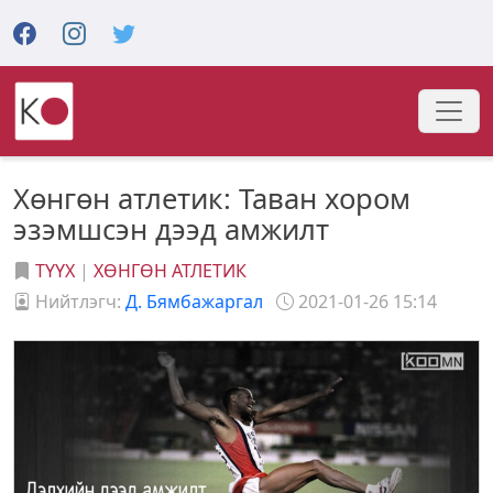
Хөнгөн атлетик: Таван хором
эзэмшсэн дээд амжилт
ТҮҮХ
|
ХӨНГӨН АТЛЕТИК
Нийтлэгч:
Д. Бямбажаргал
2021-01-26 15:14