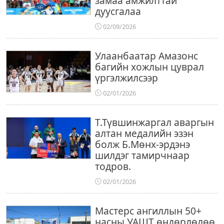
замаа амжилттай
дуусгалаа
02/09/2026
Улаанбаатар Амазонс
багийн хожлын цуврал
үргэлжилсээр
02/01/2026
Т.Түвшинжаргал аваргын
алтан медалийн эзэн
болж Б.Мөнх-эрдэнэ
шилдэг тамирчнаар
тодров.
02/01/2026
Мастерс ангиллын 50+
насны УАШТ өндөрлөлөө