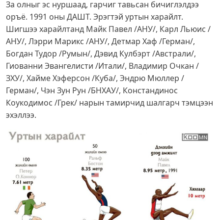
За олныг эс нуршаад, гарчиг тавьсан бичиглэлдээ
оръё. 1991 оны ДАШТ. Эрэгтэй уртын харайлт.
Шигшээ харайлтанд Майк Павел /АНУ/, Карл Льюис /
АНУ/, Лэрри Марикс /АНУ/, Детмар Хаф /Герман/,
Богдан Тудор /Румын/, Дэвид Кулбэрт /Австрали/,
Гиованни Эвангелисти /Итали/, Владимир Очкан /
ЗХУ/, Хайме Хэферсон /Куба/, Эндрю Мюллер /
Герман/, Чэн Зун Рун /БНХАУ/, Констандинос
Коукодимос /Грек/ нарын тамирчид шалгарч тэмцээн
эхэллээ.