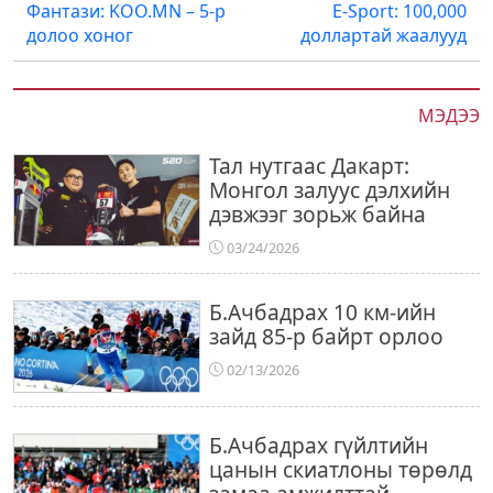
navigation
Фантази: KOO.MN – 5-р
E-Sport: 100,000
долоо хоног
доллартай жаалууд
МЭДЭЭ
Тал нутгаас Дакарт:
Монгол залуус дэлхийн
дэвжээг зорьж байна
03/24/2026
Б.Ачбадрах 10 км-ийн
зайд 85-р байрт орлоо
02/13/2026
Б.Ачбадрах гүйлтийн
цанын скиатлоны төрөлд