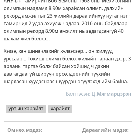
АНУ-ын тамирчин Боб Бемоны 1968 оны Мехикогийн
олимпын наадамд 8.90м харайсан олимп, дэлхийн
рекорд амжилтыг 23 жилийн дараа ийнхүү нутаг нэгт
тамирчид 2 удаа ахиулж чадлаа. 2016 оны байдлаар
олимпын рекорд 8.90м амжилт нь эвдэгдсэнгүй 40
шахам жил болжээ.
Хэзээ, хэн шинэчлэхийг хүлээсээр… он жилүүд
урссаар… Токиод олимп болох жилийн гараан дээр, 3
арваны тэртээ болж байсан хойшид ч дахин
давтагдаагүй ширүүн өрсөлдөөнийг түүхийн
шарласан хуудаснаас шүүрдэн өгүүлэхэд ийм байна.
Бэлтгэсэн:
Ц.Мягмарцэрэн
уртын харайлт
харайлт
Post
Өмнөх мэдээ:
Дараагийн мэдээ: