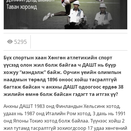
5295
Бүх спортын хаан Хөнгөн атлетикийн спорт
үүсээд олон жил болж байгаа ч ДАШТ нь бүүр
хожуу “мэндэлж” байж. Орчин үеийн олимпын
наадмын төрөлд 1896 оноос хойш тасралтгүй
багтаж байсан ч анхны ДАШТ одоогоос ердөө 38
жилийн өмнө болж байсан гэдэгт та итгэх үү?
Анхны ДАШТ 1983 онд Финландын Хельсинк хотод,
удаах нь 1987 онд Италийн Ром хотод, 3 дахь нь 1991
онд Японы Токио хотод болж байлаа. Түүнээс хойш 2
жил тутамд тасралтгүй зохиогдсоор 17 удаа хөнгөний