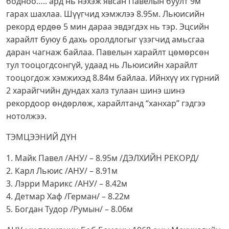
бодноо….. ард нь нэхэж явсан Павелын буулт 9м
гарах шахлаа. Шүүгчид хэмжлээ 8.95м. Льюисийн
рекорд ердөө 5 мин дараа эвдэгдэх нь тэр. Эцсийн
харайлт буюу 6 дахь оролдлогыг үзэгчид амьсгаа
даран чагнаж байлаа. Павелын харайлт цөмөрсөн
тул тооцогдсонгүй, удаад нь Льюисийн харайлт
тооцогдож хэмжихэд 8.84м байлаа. Ийнхүү их гүрний
2 харайгчийн дундах халз тулаан шинэ шинэ
рекордоор өндөрлөж, харайлтанд “ханхар” гэдгээ
нотолжээ.
ТЭМЦЭЭНИЙ ДҮН
1. Майк Павел /АНУ/ – 8.95м /ДЭЛХИЙН РЕКОРД/
2. Карл Льюис /АНУ/ – 8.91м
3. Лэрри Марикс /АНУ/ – 8.42м
4. Детмар Хаф /Герман/ – 8.22м
5. Богдан Тудор /Румын/ – 8.06м