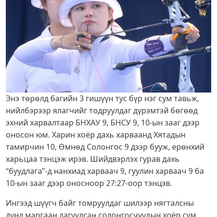
Энэ төрөлд багийн 3 гишүүн тус бүр нэг сум тавьж,
нийлбэрээр ялагчийг тодруулдаг
дүрэмтэй бөгөөд
эхний харвалтаар БНХАУ 9, БНСУ 9, 10-ын зааг дээр
оносон юм. Харин хоёр дахь харваанд Хятадын
тамирчин 10, Өмнөд Солонгос 9 дээр бууж, ерөнхий
харьцаа тэнцэж ирэв. Шийдвэрлэх гурав дахь
“буудлага”-д нанхиад харваач 9, гуулин харваач 9 ба
10-ын зааг дээр оносноор 27:27-оор тэнцэв.
Ингээд шүүгч байг томруулдаг шилээр нягталсны
дүнд маргаан дагуулсан солонгосчуудын хоёр сум