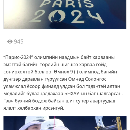
945
“Парис-2024” олимпийн наадмын байт харвааны
эмэгтэй багийн төрлийн шигшээ харваа гойд
сонирхолтой боллоо. Өмнөх 9 (!) олимпод багийн
дүнгээр дараалан түрүүлсэн Өмнөд Солонгос
уламжлал ёсоор финалд үлдсэн бол тэдэнтэй алтан
медалийг булаацалдахаар БНХАУ-ын баг шалгарсан.
Гэвч бүхний бодож байсан шиг супер аваргуудад
ялалт хялбархан ирсэнгүй.