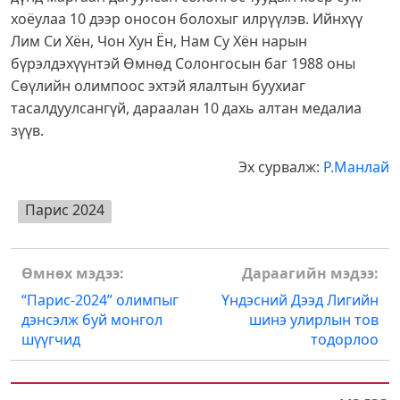
хоёулаа 10 дээр оносон болохыг илрүүлэв. Ийнхүү
Лим Си Хён, Чон Хун Ён, Нам Су Хён нарын
бүрэлдэхүүнтэй Өмнөд Солонгосын баг 1988 оны
Сөүлийн олимпоос эхтэй ялалтын буухиаг
тасалдуулсангүй, дараалан 10 дахь алтан медалиа
зүүв.
Эх сурвалж:
Р.Манлай
Парис 2024
Post
Өмнөх мэдээ:
Дараагийн мэдээ:
navigation
“Парис-2024” олимпыг
Үндэсний Дээд Лигийн
дэнсэлж буй монгол
шинэ улирлын тов
шүүгчид
тодорлоо