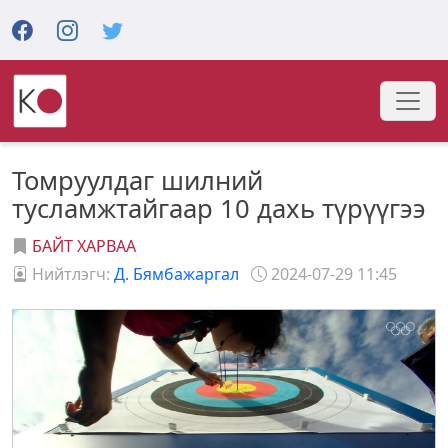
Томруулдаг шилний
тусламжтайгаар 10 дахь түрүүгээ
БАЙТ ХАРВАА
Нийтлэгч:
Д. Бямбажаргал
2024-07-29 11:45