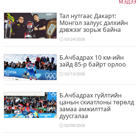
МЭДЭЭ
Тал нутгаас Дакарт:
Монгол залуус дэлхийн
дэвжээг зорьж байна
03/24/2026
Б.Ачбадрах 10 км-ийн
зайд 85-р байрт орлоо
02/13/2026
Б.Ачбадрах гүйлтийн
цанын скиатлоны төрөлд
замаа амжилттай
дуусгалаа
02/09/2026