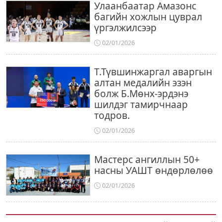
Улаанбаатар Амазонс
багийн хожлын цуврал
үргэлжилсээр
02/01/2026
Т.Түвшинжаргал аваргын
алтан медалийн эзэн
болж Б.Мөнх-эрдэнэ
шилдэг тамирчнаар
тодров.
02/01/2026
Мастерс ангиллын 50+
насны УАШТ өндөрлөлөө
02/01/2026