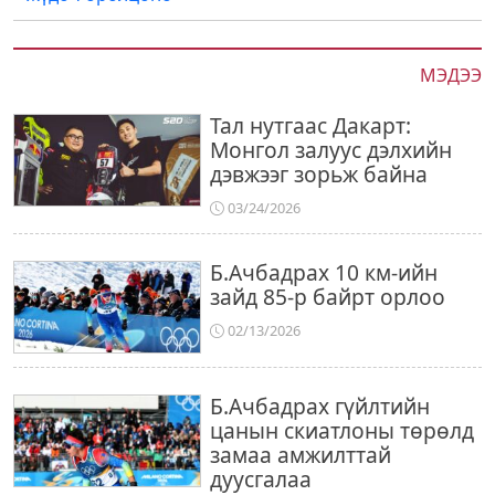
МЭДЭЭ
Тал нутгаас Дакарт:
Монгол залуус дэлхийн
дэвжээг зорьж байна
03/24/2026
Б.Ачбадрах 10 км-ийн
зайд 85-р байрт орлоо
02/13/2026
Б.Ачбадрах гүйлтийн
цанын скиатлоны төрөлд
замаа амжилттай
дуусгалаа