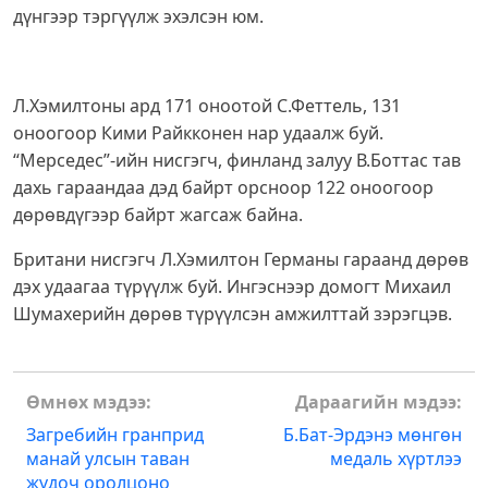
дүнгээр тэргүүлж эхэлсэн юм.
Л.Хэмилтоны ард 171 оноотой С.Феттель, 131
оноогоор Кими Райкконен нар удаалж буй.
“Мерседес”-ийн нисгэгч, финланд залуу В.Боттас тав
дахь гараандаа дэд байрт орсноор 122 оноогоор
дөрөвдүгээр байрт жагсаж байна.
Британи нисгэгч Л.Хэмилтон Германы гараанд дөрөв
дэх удаагаа түрүүлж буй. Ингэснээр домогт Михаил
Шумахерийн дөрөв түрүүлсэн амжилттай зэрэгцэв.
Post
Өмнөх мэдээ:
Дараагийн мэдээ:
navigation
Загребийн гранприд
Б.Бат-Эрдэнэ мөнгөн
манай улсын таван
медаль хүртлээ
жүдоч оролцоно