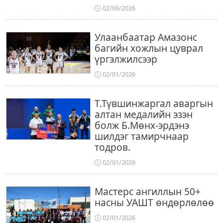
02/09/2026
Улаанбаатар Амазонс
багийн хожлын цуврал
үргэлжилсээр
02/01/2026
Т.Түвшинжаргал аваргын
алтан медалийн эзэн
болж Б.Мөнх-эрдэнэ
шилдэг тамирчнаар
тодров.
02/01/2026
Мастерс ангиллын 50+
насны УАШТ өндөрлөлөө
02/01/2026