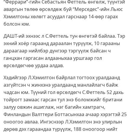
“Феррари”-гийн Себастьян Феттель өнгөлж, түүнтэй
аваргын төлөө өрсөлдөж буй “Мерседес”-ийн Льюс
Хэмилтоны хөлөгт асуудал гарснаар 14-өөр гарах
болсон юм.
ДАШТ-ий эхнээс л С.Феттель тун өнгөтэй байлаа. Тэр
эхний хоёр гараанд дараалан түрүүлж, 10 гарааны
дараагаар нийлбэр дүнгээр тэргүүлж байсан ч
ганцхан гаргасан алдааныхаа уршгаар гол
өрсөлдөгчөө урдаа алдав.
Хэдийгээр Л.Хэмилтон байрлал тогтоох уралдаанд
азгүйтсэн ч жинхэнэ уралдаанд манлайлагч байж
чадсан юм. Түүний гол өрсөлдөгч С.Феттель 52 дахь
тойрогт замаас гарсан тул энэ боломжийг британи
залуу овжин ашиглаж, нэг багийн хамтрагч,
Финландын Валттери Боттасынхаа ачаар хэрэгтэй 25
оноогоо авлаа. Ингэснээр Л.Хэмилтон энэ улирлын
дөрөв дэх гараандаа түрүүлж, 188 оноогоор нийт