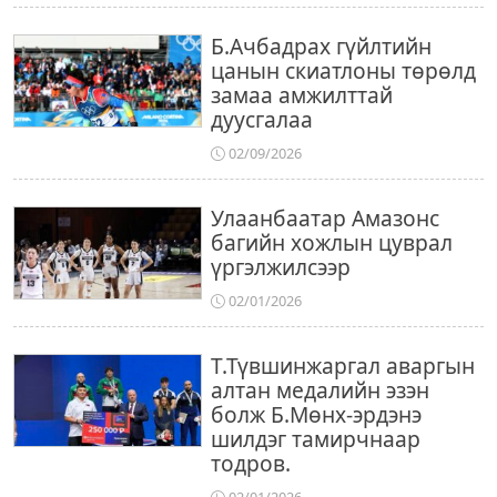
Б.Ачбадрах гүйлтийн
цанын скиатлоны төрөлд
замаа амжилттай
дуусгалаа
02/09/2026
Улаанбаатар Амазонс
багийн хожлын цуврал
үргэлжилсээр
02/01/2026
Т.Түвшинжаргал аваргын
алтан медалийн эзэн
болж Б.Мөнх-эрдэнэ
шилдэг тамирчнаар
тодров.