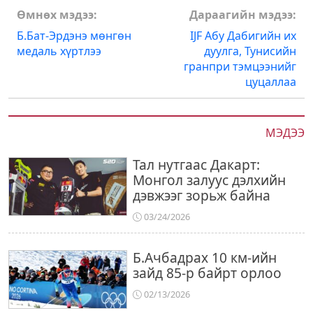
Post
Өмнөх мэдээ:
Дараагийн мэдээ:
navigation
Б.Бат-Эрдэнэ мөнгөн
IJF Абу Дабигийн их
медаль хүртлээ
дуулга, Тунисийн
гранпри тэмцээнийг
цуцаллаа
МЭДЭЭ
Тал нутгаас Дакарт:
Монгол залуус дэлхийн
дэвжээг зорьж байна
03/24/2026
Б.Ачбадрах 10 км-ийн
зайд 85-р байрт орлоо
02/13/2026