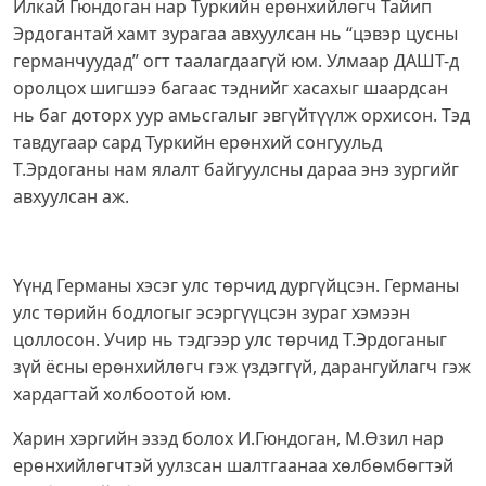
Илкай Гюндоган нар Туркийн ерөнхийлөгч Тайип
Эрдогантай хамт зурагаа авхуулсан нь “цэвэр цусны
германчуудад” огт таалагдаагүй юм. Улмаар ДАШТ-д
оролцох шигшээ багаас тэднийг хасахыг шаардсан
нь баг доторх уур амьсгалыг эвгүйтүүлж орхисон. Тэд
тавдугаар сард Туркийн ерөнхий сонгуульд
Т.Эрдоганы нам ялалт байгуулсны дараа энэ зургийг
авхуулсан аж.
Үүнд Германы хэсэг улс төрчид дургүйцсэн. Германы
улс төрийн бодлогыг эсэргүүцсэн зураг хэмээн
цоллосон. Учир нь тэдгээр улс төрчид Т.Эрдоганыг
зүй ёсны ерөнхийлөгч гэж үздэггүй, дарангуйлагч гэж
хардагтай холбоотой юм.
Харин хэргийн эзэд болох И.Гюндоган, М.Өзил нар
ерөнхийлөгчтэй уулзсан шалтгаанаа хөлбөмбөгтэй