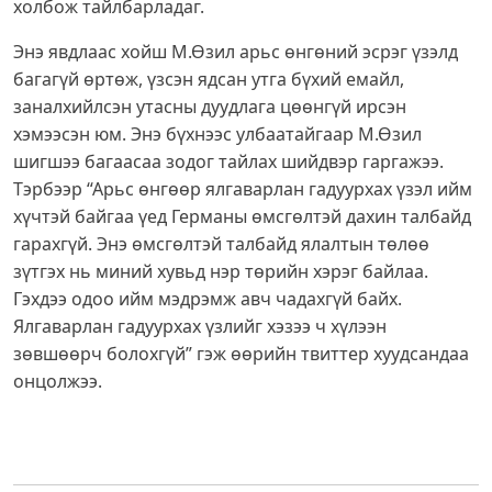
холбож тайлбарладаг.
Энэ явдлаас хойш М.Өзил арьс өнгөний эсрэг үзэлд
багагүй өртөж, үзсэн ядсан утга бүхий емайл,
заналхийлсэн утасны дуудлага цөөнгүй ирсэн
хэмээсэн юм. Энэ бүхнээс улбаатайгаар М.Өзил
шигшээ багаасаа зодог тайлах шийдвэр гаргажээ.
Тэрбээр “Арьс өнгөөр ялгаварлан гадуурхах үзэл ийм
хүчтэй байгаа үед Германы өмсгөлтэй дахин талбайд
гарахгүй. Энэ өмсгөлтэй талбайд ялалтын төлөө
зүтгэх нь миний хувьд нэр төрийн хэрэг байлаа.
Гэхдээ одоо ийм мэдрэмж авч чадахгүй байх.
Ялгаварлан гадуурхах үзлийг хэзээ ч хүлээн
зөвшөөрч болохгүй” гэж өөрийн твиттер хуудсандаа
онцолжээ.