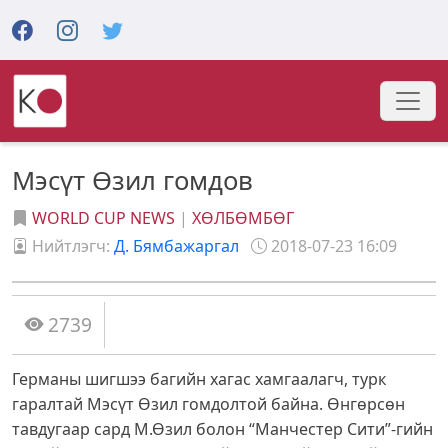
Мэсүт Өзил гомдов
WORLD CUP NEWS
|
ХӨЛБӨМБӨГ
Нийтлэгч:
Д. Бямбажаргал
2018-07-23 16:09
2739
Германы шигшээ багийн хагас хамгаалагч, турк
гаралтай Мэсүт Өзил гомдолтой байна. Өнгөрсөн
тавдугаар сард М.Өзил болон “Манчестер Сити”-гийн