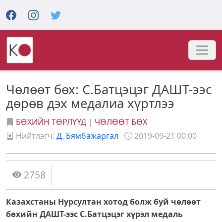
Чөлөөт бөх: С.Батцэцэг ДАШТ-ээс
дөрөв дэх медалиа хүртлээ
БӨХИЙН ТӨРЛҮҮД
|
ЧӨЛӨӨТ БӨХ
Нийтлэгч:
Д. Бямбажаргал
2019-09-21 00:00
2758
Казахстаны Нурсултан хотод болж буй чөлөөт
бөхийн ДАШТ-ээс С.Батцэцэг хүрэл медаль