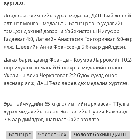
хүртлээ.
Лондоны олимпийн хүрэл медальт, ДАШТ-ий хошой
алт, нэг мөнгөн медальт С.Батцэцэг энэ удаагийн
тэмцээнд эхний даваанд Узбекистаны Нилүфар
Гадаеваг 4:0, Латвийн Анастасия Григорияваг 6:0-ээр
ялж, Шведийн Анна Франссенд 5:6-гаар дийлдсэн.
Дагах барилдаанд Францын Коумба Ларрокийг 10:2-
оор илүүрхсэн манай бөх хүрэл медалийн төлөө
Украины Алиа Черкасоваг 2:2 буюу сүүлд оноо
авснаар ялж, ДАШТ-ээс дөрөв дэх медалиа хүртлээ.
Эрэгтэйчүүдийн 65 кг-д олимпийн эрх авсан Т.Тулга
хүрэл медалийн төлөө Энэтхэгийн Пуния Бажранд
7:8-аар дийлдэж, шагналт байр эзэллээ.
Батцэцэг
Чөлөөт бөх
Чөлөөт бөхийн ДАШТ