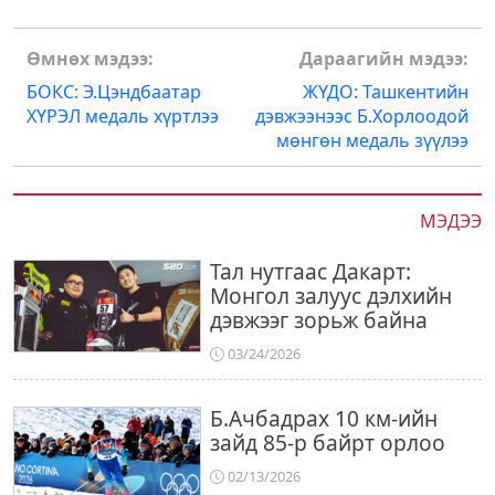
Post
Өмнөх мэдээ:
Дараагийн мэдээ:
navigation
БОКС: Э.Цэндбаатар
ЖҮДО: Ташкентийн
ХҮРЭЛ медаль хүртлээ
дэвжээнээс Б.Хорлоодой
мөнгөн медаль зүүлээ
МЭДЭЭ
Тал нутгаас Дакарт:
Монгол залуус дэлхийн
дэвжээг зорьж байна
03/24/2026
Б.Ачбадрах 10 км-ийн
зайд 85-р байрт орлоо
02/13/2026