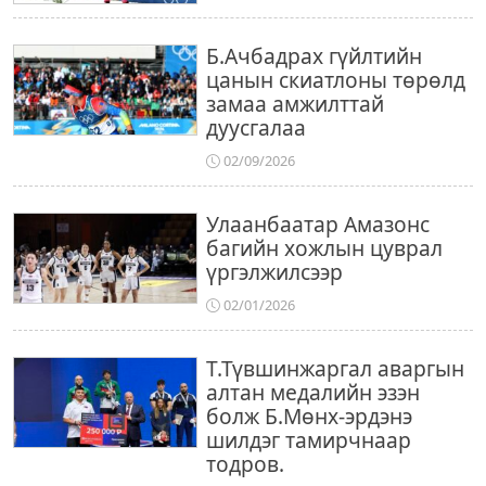
Б.Ачбадрах гүйлтийн
цанын скиатлоны төрөлд
замаа амжилттай
дуусгалаа
02/09/2026
Улаанбаатар Амазонс
багийн хожлын цуврал
үргэлжилсээр
02/01/2026
Т.Түвшинжаргал аваргын
алтан медалийн эзэн
болж Б.Мөнх-эрдэнэ
шилдэг тамирчнаар
тодров.