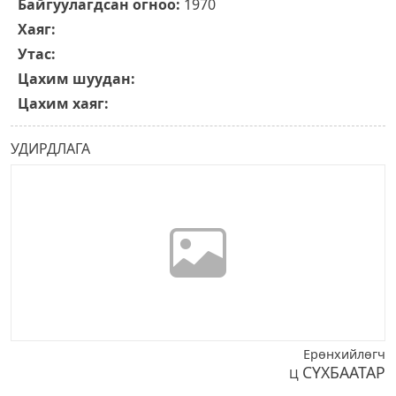
Байгуулагдсан огноо:
1970
Хаяг:
Утас:
Цахим шуудан:
Цахим хаяг:
УДИРДЛАГА
Ерөнхийлөгч
СҮХБААТАР
Ц