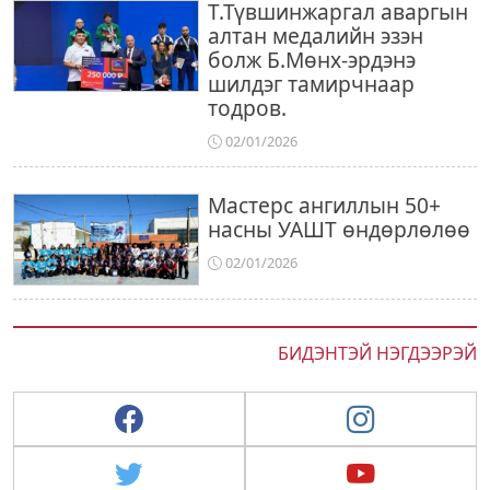
Т.Түвшинжаргал аваргын
алтан медалийн эзэн
болж Б.Мөнх-эрдэнэ
шилдэг тамирчнаар
тодров.
02/01/2026
Мастерс ангиллын 50+
насны УАШТ өндөрлөлөө
02/01/2026
БИДЭНТЭЙ НЭГДЭЭРЭЙ