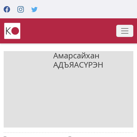
Амарсайхан
АДЪЯАСҮРЭН