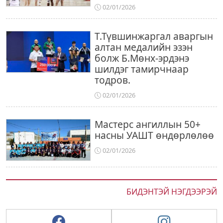
02/01/2026
Т.Түвшинжаргал аваргын
алтан медалийн эзэн
болж Б.Мөнх-эрдэнэ
шилдэг тамирчнаар
тодров.
02/01/2026
Мастерс ангиллын 50+
насны УАШТ өндөрлөлөө
02/01/2026
БИДЭНТЭЙ НЭГДЭЭРЭЙ