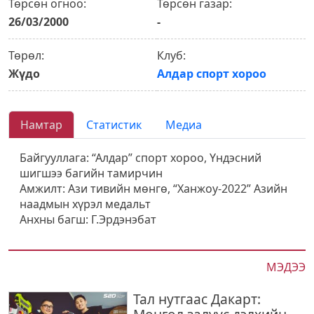
Төрсөн огноо:
Төрсөн газар:
26/03/2000
-
Төрөл:
Клуб:
Жүдо
Алдар спорт хороо
Намтар
Статистик
Медиа
Байгууллага: “Алдар” спорт хороо, Үндэсний
шигшээ багийн тамирчин
Амжилт: Ази тивийн мөнгө, “Ханжоу-2022” Азийн
наадмын хүрэл медальт
Анхны багш: Г.Эрдэнэбат
МЭДЭЭ
Тал нутгаас Дакарт: