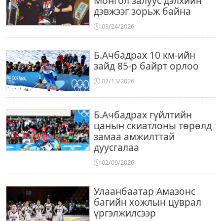
Монгол залуус дэлхийн
дэвжээг зорьж байна
03/24/2026
Б.Ачбадрах 10 км-ийн
зайд 85-р байрт орлоо
02/13/2026
Б.Ачбадрах гүйлтийн
цанын скиатлоны төрөлд
замаа амжилттай
дуусгалаа
02/09/2026
Улаанбаатар Амазонс
багийн хожлын цуврал
үргэлжилсээр