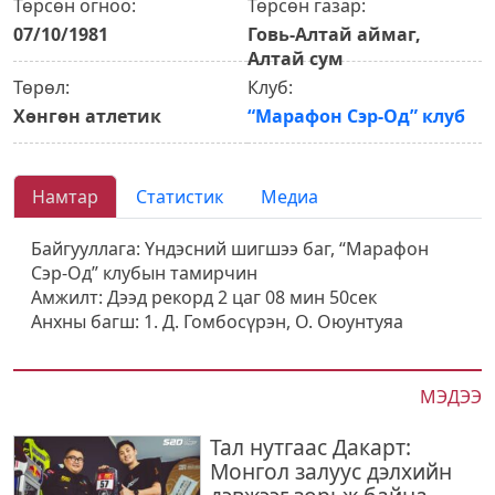
Төрсөн огноо:
Төрсөн газар:
07/10/1981
Говь-Алтай аймаг,
Алтай сум
Төрөл:
Клуб:
Хөнгөн атлетик
“Марафон Сэр-Од” клуб
Намтар
Статистик
Медиа
Байгууллага: Үндэсний шигшээ баг, “Марафон
Сэр-Од” клубын тамирчин
Амжилт: Дээд рекорд 2 цаг 08 мин 50сек
Анхны багш: 1. Д. Гомбосүрэн, О. Оюунтуяа
МЭДЭЭ
Тал нутгаас Дакарт:
Монгол залуус дэлхийн