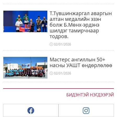
Т.Түвшинжаргал аваргын
алтан медалийн эзэн
болж Б.Мөнх-эрдэнэ
шилдэг тамирчнаар
тодров.
02/01/2026
Мастерс ангиллын 50+
насны УАШТ өндөрлөлөө
02/01/2026
БИДЭНТЭЙ НЭГДЭЭРЭЙ