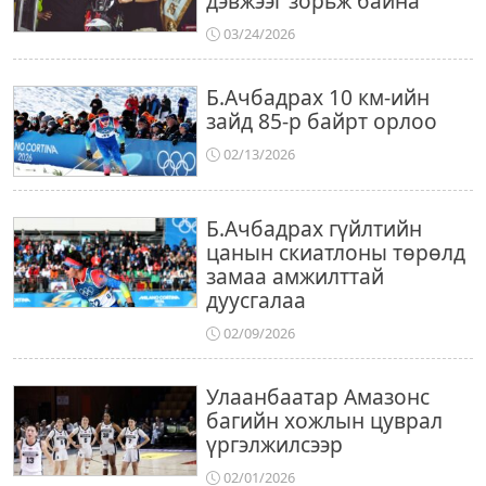
дэвжээг зорьж байна
03/24/2026
Б.Ачбадрах 10 км-ийн
зайд 85-р байрт орлоо
02/13/2026
Б.Ачбадрах гүйлтийн
цанын скиатлоны төрөлд
замаа амжилттай
дуусгалаа
02/09/2026
Улаанбаатар Амазонс
багийн хожлын цуврал
үргэлжилсээр
02/01/2026