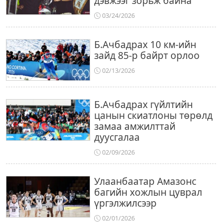
дэвжээг зорьж байна
03/24/2026
Б.Ачбадрах 10 км-ийн
зайд 85-р байрт орлоо
02/13/2026
Б.Ачбадрах гүйлтийн
цанын скиатлоны төрөлд
замаа амжилттай
дуусгалаа
02/09/2026
Улаанбаатар Амазонс
багийн хожлын цуврал
үргэлжилсээр
02/01/2026