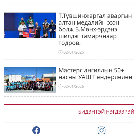
Т.Түвшинжаргал аваргын
алтан медалийн эзэн
болж Б.Мөнх-эрдэнэ
шилдэг тамирчнаар
тодров.
02/01/2026
Мастерс ангиллын 50+
насны УАШТ өндөрлөлөө
02/01/2026
БИДЭНТЭЙ НЭГДЭЭРЭЙ