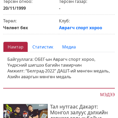
Төрсөн огноо:
Төрсөн газар:
20/11/1999
-
Төрөл:
Клуб:
Чөлөөт бөх
Аврагч спорт хороо
Намтар
Статистик
Медиа
Байгууллага: ОБЕГ-ын Аврагч спорт хороо,
Үндэсний шигшээ багийн тамирчин
Амжилт: “Белград-2022” ДАШТ-ий мөнгөн медаль,
Азийн аваргын мөнгөн медаль
МЭДЭЭ
Тал нутгаас Дакарт:
Монгол залуус дэлхийн