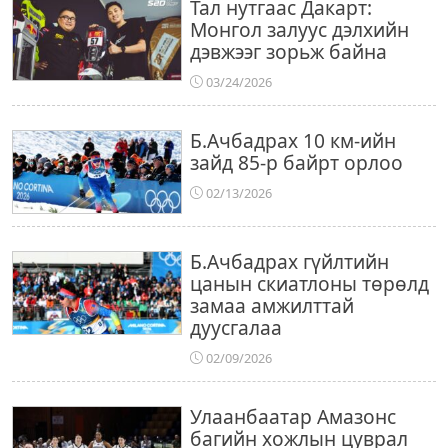
Тал нутгаас Дакарт:
Монгол залуус дэлхийн
дэвжээг зорьж байна
03/24/2026
Б.Ачбадрах 10 км-ийн
зайд 85-р байрт орлоо
02/13/2026
Б.Ачбадрах гүйлтийн
цанын скиатлоны төрөлд
замаа амжилттай
дуусгалаа
02/09/2026
Улаанбаатар Амазонс
багийн хожлын цуврал