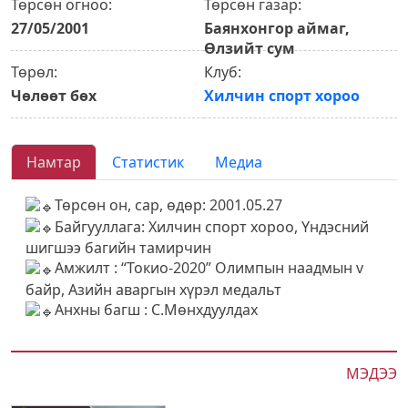
Төрсөн огноо:
Төрсөн газар:
27/05/2001
Баянхонгор аймаг,
Өлзийт сум
Төрөл:
Клуб:
Чөлөөт бөх
Хилчин спорт хороо
Намтар
Статистик
Медиа
Төрсөн он, сар, өдөр: 2001.05.27
Байгууллага: Хилчин спорт хороо, Үндэсний
шигшээ багийн тамирчин
Амжилт : “Токио-2020” Олимпын наадмын v
байр, Азийн аваргын хүрэл медальт
Анхны багш : С.Мөнхдуулдах
МЭДЭЭ