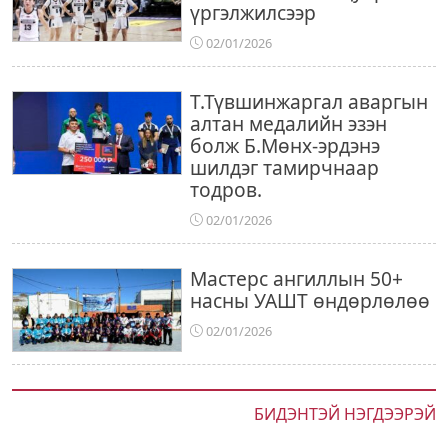
үргэлжилсээр
02/01/2026
Т.Түвшинжаргал аваргын
алтан медалийн эзэн
болж Б.Мөнх-эрдэнэ
шилдэг тамирчнаар
тодров.
02/01/2026
Мастерс ангиллын 50+
насны УАШТ өндөрлөлөө
02/01/2026
БИДЭНТЭЙ НЭГДЭЭРЭЙ